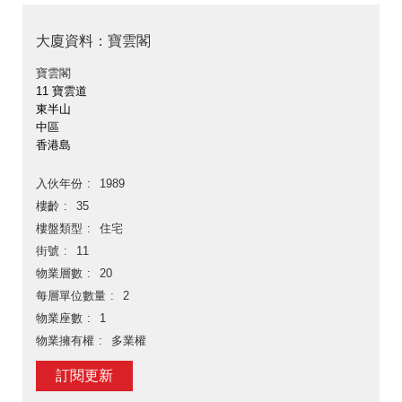
大廈資料：寶雲閣
寶雲閣
11 寶雲道
東半山
中區
香港島
入伙年份
1989
樓齡
35
樓盤類型
住宅
街號
11
物業層數
20
每層單位數量
2
物業座數
1
物業擁有權
多業權
訂閱更新