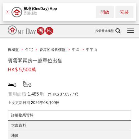
搵地 (OneDay) App
開啟
安裝
X
香港搵樓
搜索香港樓盤
Togg
navi
搵樓盤
>
住宅
>
香港的出售樓盤
>
中區
>
中半山
寶雲閣兩房一廳單位出售
HK$ 5,500萬
2
2
實用面積
1,485
呎
@HK$ 37,037
/ 呎
上次更新日期
2026年08月09日
詳細物業資料
大廈資料
地圖