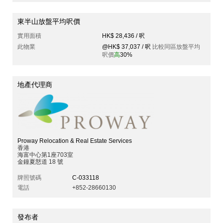
東半山放盤平均呎價
實用面積
HK$ 28,436 / 呎
此物業
@HK$ 37,037 / 呎
比較同區放盤平均
呎價
高
30%
地產代理商
Proway Relocation & Real Estate Services
香港
海富中心第1座703室
金鐘夏慤道 18 號
牌照號碼
C-033118
電話
+852-28660130
發布者