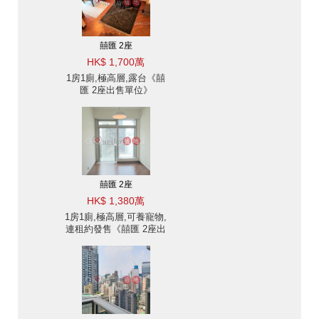
囍匯 2座
HK$ 1,700萬
1房1廁,極高層,露台《囍
匯 2座出售單位》
囍匯 2座
HK$ 1,380萬
1房1廁,極高層,可養寵物,
連租約發售《囍匯 2座出
售單位》