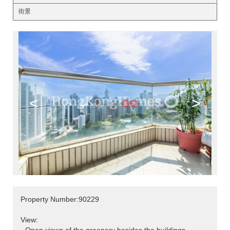
街景
<
>
Property Number:90229
View: