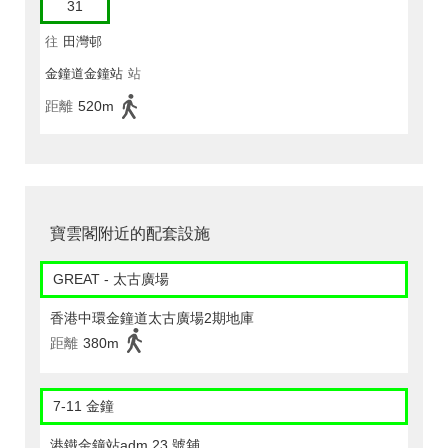
31
往
田灣邨
金鐘道金鐘站
站
距離
520m
寶雲閣附近的配套設施
GREAT - 太古廣場
香港中環金鐘道太古廣場2期地庫
距離
380m
7-11 金鐘
港鐵金鐘站adm 23 號舖