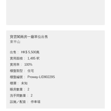
寶雲閣兩房一廳單位出售
東半山
出售
HK$ 5,500萬
實用面積
1,485 呎
實用率
100%
樓盤類型
住宅
樓盤編號
Proway-LID90229S
樓層
未知
睡房數量
2
洗手間數量
2
設施／配套
停車場