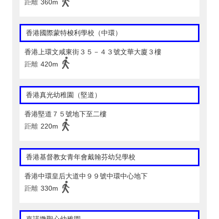
距離
360m
香港國際蒙特梭利學校（中環）
香港上環文咸東街３５－４３號文華大廈３樓
距離
420m
香港真光幼稚園（堅道）
香港堅道７５號地下至二樓
距離
220m
香港基督教女青年會戴翰芬幼兒學校
香港中環皇后大道中９９號中環中心地下
距離
330m
嘉諾撒聖心幼稚園