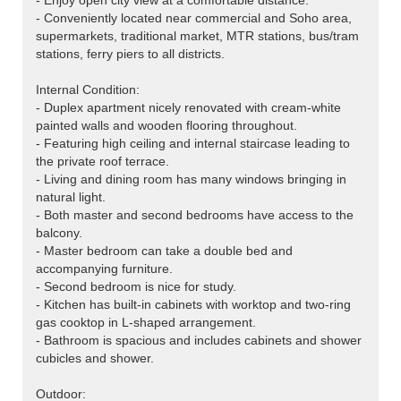
- Enjoy open city view at a comfortable distance.
- Conveniently located near commercial and Soho area,
supermarkets, traditional market, MTR stations, bus/tram
stations, ferry piers to all districts.
Internal Condition:
- Duplex apartment nicely renovated with cream-white
painted walls and wooden flooring throughout.
- Featuring high ceiling and internal staircase leading to
the private roof terrace.
- Living and dining room has many windows bringing in
natural light.
- Both master and second bedrooms have access to the
balcony.
- Master bedroom can take a double bed and
accompanying furniture.
- Second bedroom is nice for study.
- Kitchen has built-in cabinets with worktop and two-ring
gas cooktop in L-shaped arrangement.
- Bathroom is spacious and includes cabinets and shower
cubicles and shower.
Outdoor: