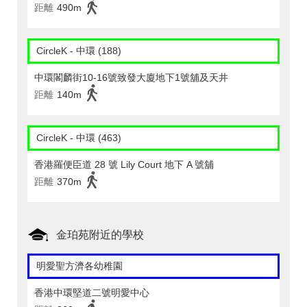
距離
490m
CircleK - 中環 (188)
中環閣麟街10-16號致發大廈地下1號舖及天井
距離
140m
CircleK - 中環 (463)
香港羅便臣道 28 號 Lily Court 地下 A 號舖
距離
370m
金珀苑附近的學校
明愛聖方濟各幼稚園
香港中環堅道二號明愛中心