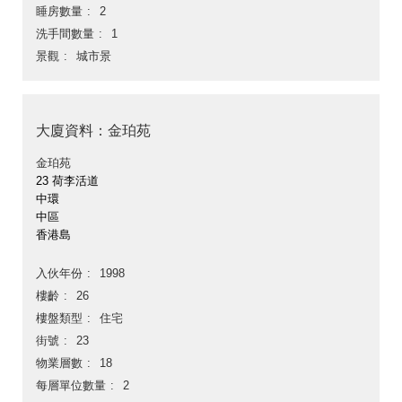
睡房數量
2
洗手間數量
1
景觀
城市景
大廈資料：金珀苑
金珀苑
23 荷李活道
中環
中區
香港島
入伙年份
1998
樓齡
26
樓盤類型
住宅
街號
23
物業層數
18
每層單位數量
2