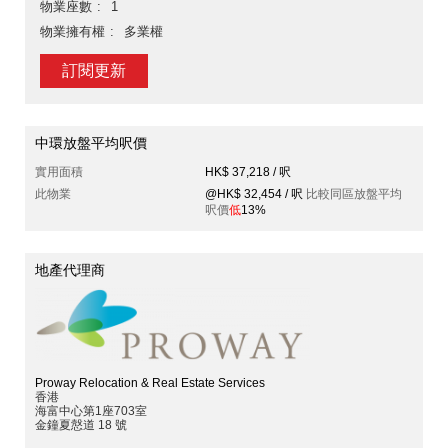
物業座數
1
物業擁有權
多業權
訂閱更新
中環放盤平均呎價
實用面積
HK$ 37,218 / 呎
此物業
@HK$ 32,454 / 呎
比較同區放盤平均
呎價
低
13%
地產代理商
Proway Relocation & Real Estate Services
香港
海富中心第1座703室
金鐘夏慤道 18 號