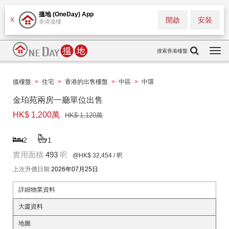
搵地 (OneDay) App
開啟
安裝
X
香港搵樓
搜索香港樓盤
Togg
navi
搵樓盤
>
住宅
>
香港的出售樓盤
>
中區
>
中環
金珀苑兩房一廳單位出售
HK$ 1,200萬
HK$ 1,120萬
2
1
實用面積
493
呎
@HK$ 32,454
/ 呎
上次升價日期
2026年07月25日
詳細物業資料
大廈資料
地圖