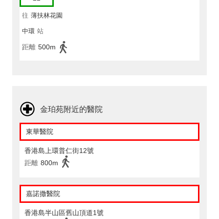
往
薄扶林花園
中環
站
距離
500m
金珀苑附近的醫院
東華醫院
香港島上環普仁街12號
距離
800m
嘉諾撒醫院
香港島半山區舊山頂道1號