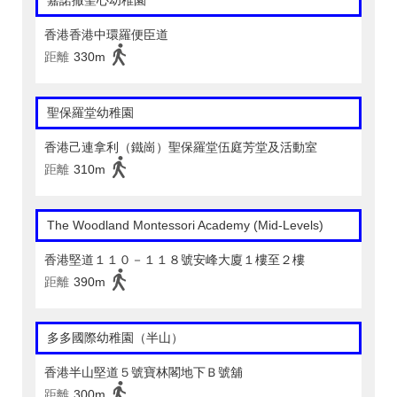
香港香港中環羅便臣道
距離
330m
聖保羅堂幼稚園
香港己連拿利（鐵崗）聖保羅堂伍庭芳堂及活動室
距離
310m
The Woodland Montessori Academy (Mid-Levels)
香港堅道１１０－１１８號安峰大廈１樓至２樓
距離
390m
多多國際幼稚園（半山）
香港半山堅道５號寶林閣地下Ｂ號舖
距離
300m