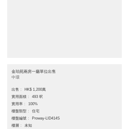
金珀苑兩房一廳單位出售
中環
出售
HK$ 1,200萬
實用面積
493 呎
實用率
100%
樓盤類型
住宅
樓盤編號
Proway-LID414S
樓層
未知