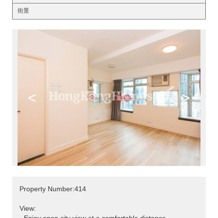
街景
<
>
Property Number:414
View: