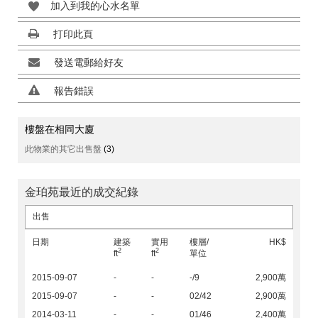
加入到我的心水名單
打印此頁
發送電郵給好友
報告錯誤
樓盤在相同大廈
此物業的其它出售盤
(3)
金珀苑最近的成交紀錄
出售
日期
建築
實用
樓層/
HK$
2
2
ft
ft
單位
2015-09-07
-
-
-/9
2,900萬
2015-09-07
-
-
02/42
2,900萬
2014-03-11
-
-
01/46
2,400萬