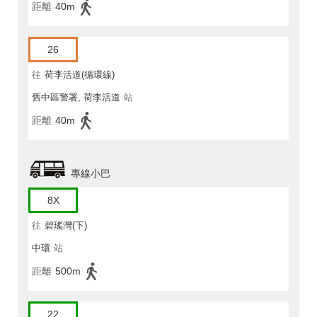
距離
40m
26
往
荷李活道(循環線)
舊中區警署, 荷李活道
站
距離
40m
專線小巴
8X
往
碧瑤灣(下)
中環
站
距離
500m
22