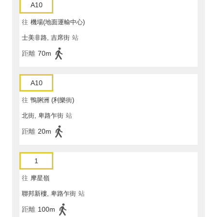
A10
往
機場(地面運輸中心)
士美非路, 吉席街
站
距離
70m
A10
往
鴨脷洲 (利樂街)
北街, 卑路乍街
站
距離
20m
1
往
摩星嶺
聯邦新樓, 卑路乍街
站
距離
100m