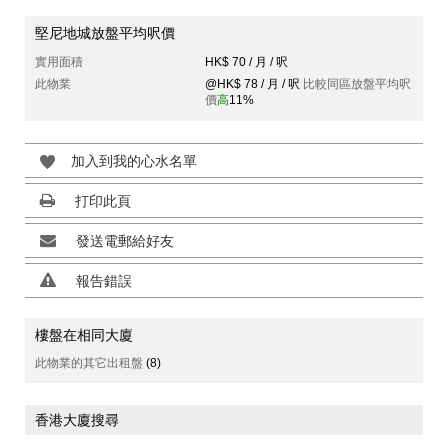
堅尼地城放盤平均呎價
實用面積
HK$ 70 / 月 / 呎
此物業
@HK$ 78 / 月 / 呎
比較同區放盤平均呎
價
高
11%
加入到我的心水名單
打印此頁
發送電郵給好友
報告錯誤
樓盤在相同大廈
此物業的其它出租盤
(8)
香港大廈搜尋