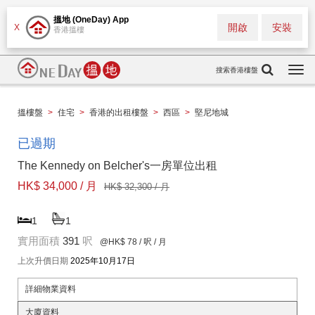
搵地 (OneDay) App
開啟
安裝
X
香港搵樓
搜索香港樓盤
Togg
navi
搵樓盤
>
住宅
>
香港的出租樓盤
>
西區
>
堅尼地城
已過期
The Kennedy on Belcher's一房單位出租
HK$ 34,000 / 月
HK$ 32,300 / 月
1
1
實用面積
391
呎
@HK$ 78
/ 呎 / 月
上次升價日期
2025年10月17日
詳細物業資料
大廈資料