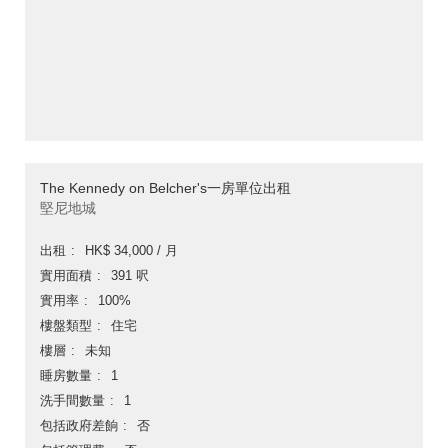
The Kennedy on Belcher's一房單位出租
堅尼地城
出租
HK$ 34,000 / 月
實用面積
391 呎
實用率
100%
樓盤類型
住宅
樓層
未知
睡房數量
1
洗手間數量
1
包括政府差餉
否