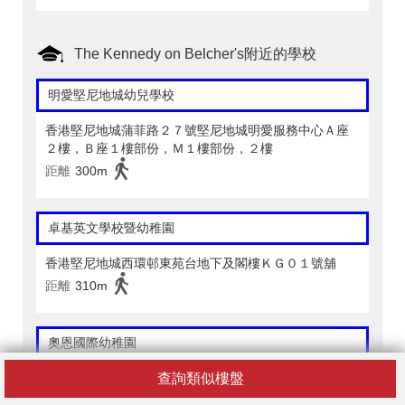
The Kennedy on Belcher's附近的學校
明愛堅尼地城幼兒學校
香港堅尼地城蒲菲路２７號堅尼地城明愛服務中心Ａ座
２樓，Ｂ座１樓部份，Ｍ１樓部份，２樓
距離
300m
卓基英文學校暨幼稚園
香港堅尼地城西環邨東苑台地下及閣樓ＫＧ０１號舖
距離
310m
奧恩國際幼稚園
查詢類似樓盤
香港堅尼地城卑路乍街４６Ａ號隆基大廈１樓及１樓平
台