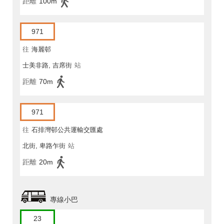
距離
100m
971
往
海麗邨
士美非路, 吉席街
站
距離
70m
971
往
石排灣邨公共運輸交匯處
北街, 卑路乍街
站
距離
20m
專線小巴
23