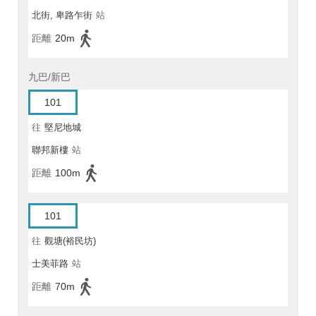
北街, 卑路乍街
站
距離
20m
九巴/新巴
101
往
堅尼地城
聯邦新樓
站
距離
100m
101
往
觀塘(裕民坊)
士美菲路
站
距離
70m