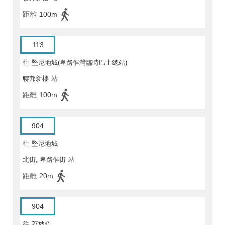
距離
100m
113
往
堅尼地城(卑路乍灣臨時巴士總站)
聯邦新樓
站
距離
100m
904
往
堅尼地城
北街, 卑路乍街
站
距離
20m
904
往
荔枝角