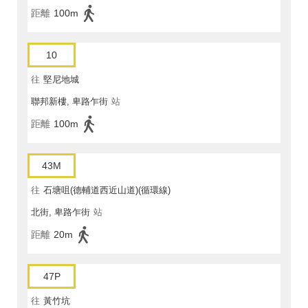
距離
100m
10
往
堅尼地城
聯邦新樓, 卑路乍街
站
距離
100m
43M
往
石塘咀(德輔道西近山道)(循環線)
北街, 卑路乍街
站
距離
20m
47P
往
黃竹坑