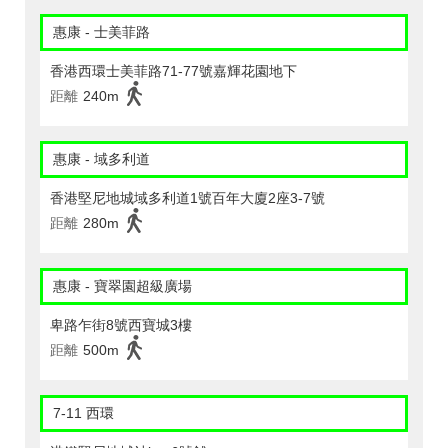
惠康 - 士美菲路
香港西環士美菲路71-77號嘉輝花園地下
距離
240m
惠康 - 域多利道
香港堅尼地城域多利道1號百年大廈2座3-7號
距離
280m
惠康 - 寶翠園超級廣場
卑路乍街8號西寶城3樓
距離
500m
7-11 西環