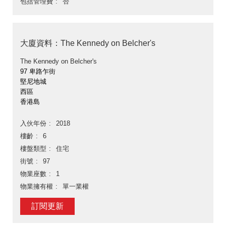
包括管理費
否
大廈資料：The Kennedy on Belcher's
The Kennedy on Belcher's
97 卑路乍街
堅尼地城
西區
香港島
入伙年份
2018
樓齡
6
樓盤類型
住宅
街號
97
物業座數
1
物業擁有權
單一業權
訂閱更新