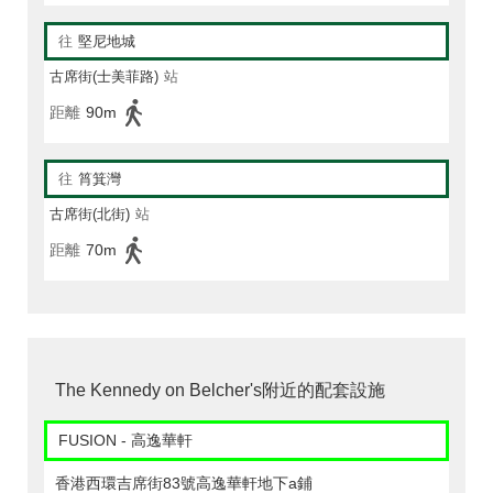
往
堅尼地城
古席街(士美菲路)
站
距離
90m
往
筲箕灣
古席街(北街)
站
距離
70m
The Kennedy on Belcher's附近的配套設施
FUSION - 高逸華軒
香港西環吉席街83號高逸華軒地下a鋪