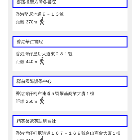
嘉諾撒聖方濟各書院
香港堅尼地道９－１３號
距離
370m
香港華仁書院
香港灣仔皇后大道東２８１號
距離
440m
驛前國際語學中心
香港灣仔柯布連道５號耀基商業大廈１樓
距離
250m
精英啓蒙英語研習社
香港灣仔軒尼詩道１６７－１６９號台山商會大廈１樓