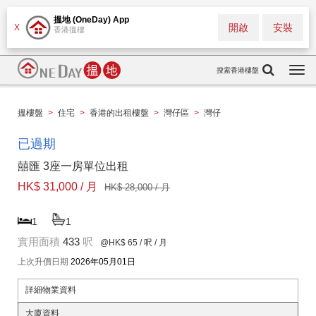
搵地 (OneDay) App
開啟
安裝
X
香港搵樓
搜索香港樓盤
Togg
navi
搵樓盤
>
住宅
>
香港的出租樓盤
>
灣仔區
>
灣仔
已過期
囍匯 3座一房單位出租
HK$ 31,000 / 月
HK$ 28,000 / 月
1
1
實用面積
433
呎
@HK$ 65
/ 呎 / 月
上次升價日期
2026年05月01日
詳細物業資料
大廈資料