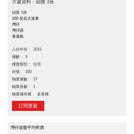
大廈資料：囍匯 3座
囍匯 3座
200 皇后大道東
灣仔
灣仔區
香港島
入伙年份
2015
樓齡
9
樓盤類型
住宅
街號
200
物業層數
37
物業座數
1
物業擁有權
多業權
訂閱更新
灣仔放盤平均呎價