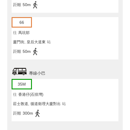
距離
50m
66
往
馬坑邨
廈門街, 皇后大道東
站
距離
50m
專線小巴
35M
往
香港仔(石排灣)
莊士敦道, 循道衛理大廈對出
站
距離
300m