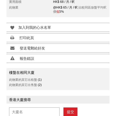
實用面積
HK$ 68 / 月 / 呎
此物業
@HK$ 65 / 月 / 呎
比較同區放盤平均呎
價
低
5%
加入到我的心水名單
打印此頁
發送電郵給好友
報告錯誤
樓盤在相同大廈
此物業的其它出租盤
(1)
此物業的其它出售盤
(2)
香港大廈搜尋
提交