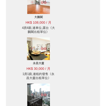
大鵬閣
HK$ 108,000 / 月
4房4廁,連車位,露台《大
鵬閣出租單位》
永昌大廈
HK$ 30,000 / 月
1房1廁,連租約發售《永
昌大廈出租單位》