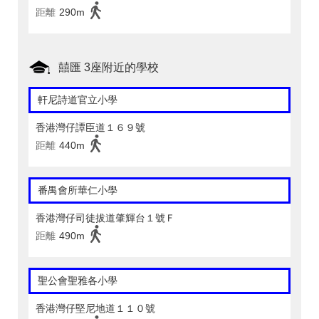
距離
290m
囍匯 3座附近的學校
軒尼詩道官立小學
香港灣仔譚臣道１６９號
距離
440m
番禺會所華仁小學
香港灣仔司徒拔道肇輝台１號Ｆ
距離
490m
聖公會聖雅各小學
香港灣仔堅尼地道１１０號