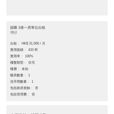
囍匯 3座一房單位出租
灣仔
出租
HK$ 31,000 / 月
實用面積
433 呎
實用率
100%
樓盤類型
住宅
樓層
未知
睡房數量
1
洗手間數量
1
包括政府差餉
否
包括管理費
否