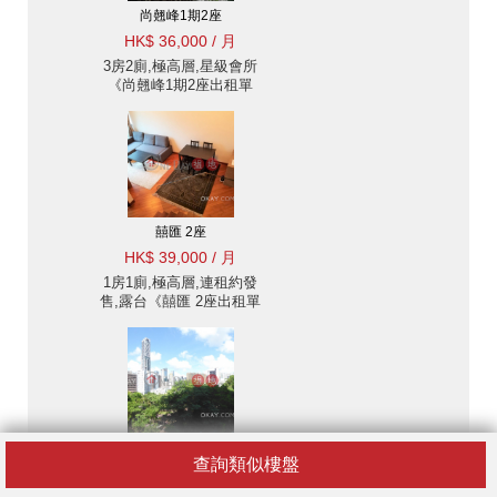
尚翹峰1期2座
HK$ 36,000 / 月
3房2廁,極高層,星級會所
《尚翹峰1期2座出租單
位》
囍匯 2座
HK$ 39,000 / 月
1房1廁,極高層,連租約發
售,露台《囍匯 2座出租單
位》
壹環
查詢類似樓盤
HK$ 46,000 / 月