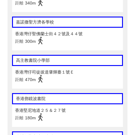
距離
340m
嘉諾撒聖方濟各學校
香港灣仔聖佛蘭士街４２號及４４號
距離
300m
高主教書院小學部
香港灣仔司徒拔道肇輝臺１號Ｅ
距離
470m
香港鄧鏡波書院
香港堅尼地道２５＆２７號
距離
180m