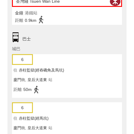
荃灣綫 Tsuen Wan Line
金鐘
港鐵站
距離
0.9km
巴士
城巴
6
往
赤柱監獄(經舂磡角及馬坑)
廈門街, 皇后大道東
站
距離
50m
6
往
赤柱監獄(經馬坑)
廈門街, 皇后大道東
站