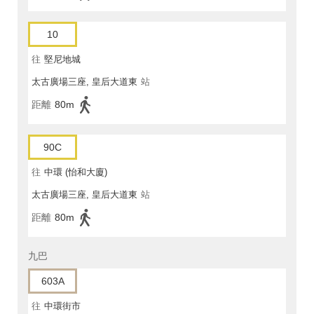
10
往
堅尼地城
太古廣場三座, 皇后大道東
站
距離
80m
90C
往
中環 (怡和大廈)
太古廣場三座, 皇后大道東
站
距離
80m
九巴
603A
往
中環街市