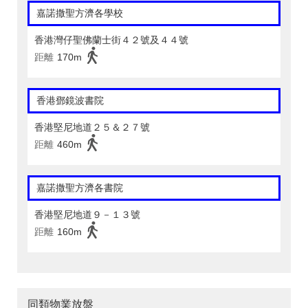
嘉諾撒聖方濟各學校
香港灣仔聖佛蘭士街４２號及４４號
距離
170m
香港鄧鏡波書院
香港堅尼地道２５＆２７號
距離
460m
嘉諾撒聖方濟各書院
香港堅尼地道９－１３號
距離
160m
同類物業放盤