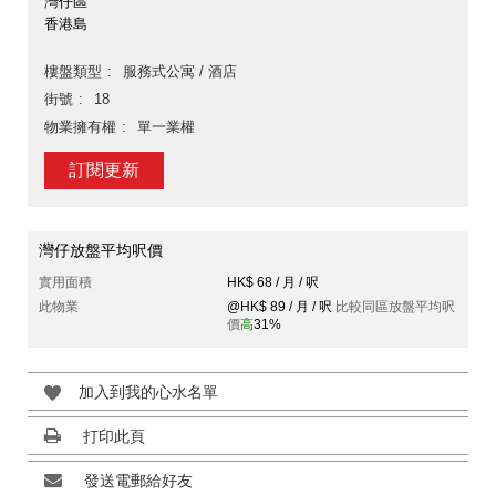
灣仔區
香港島
樓盤類型
服務式公寓 / 酒店
街號
18
物業擁有權
單一業權
訂閱更新
灣仔放盤平均呎價
實用面積
HK$ 68 / 月 / 呎
此物業
@HK$ 89 / 月 / 呎
比較同區放盤平均呎
價
高
31%
加入到我的心水名單
打印此頁
發送電郵給好友