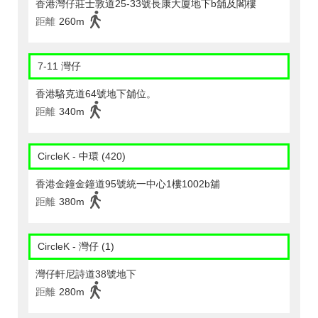
香港灣仔莊士敦道25-33號長康大廈地下b舖及閣樓
距離
260m
7-11 灣仔
香港駱克道64號地下舖位。
距離
340m
CircleK - 中環 (420)
香港金鐘金鐘道95號統一中心1樓1002b舖
距離
380m
CircleK - 灣仔 (1)
灣仔軒尼詩道38號地下
距離
280m