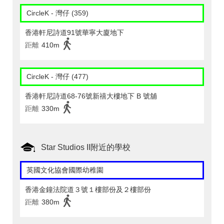
CircleK - 灣仔 (359)
香港軒尼詩道91號華寧大廈地下
距離
410m
CircleK - 灣仔 (477)
香港軒尼詩道68-76號新禧大樓地下 B 號舖
距離
330m
Star Studios II附近的學校
英國文化協會國際幼稚園
香港金鐘法院道３號１樓部份及２樓部份
距離
380m