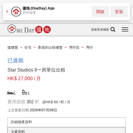
搵地 (OneDay) App
開啟
安裝
X
香港搵樓
搜索香港樓盤
Togg
navi
搵樓盤
>
住宅
>
香港的出租樓盤
>
灣仔區
>
灣仔
已過期
Star Studios II一房單位出租
HK$ 27,000 / 月
1
1
實用面積
302
呎
@HK$ 89
/ 呎 / 月
上次更新日期
2026年07月09日
詳細物業資料
大廈資料