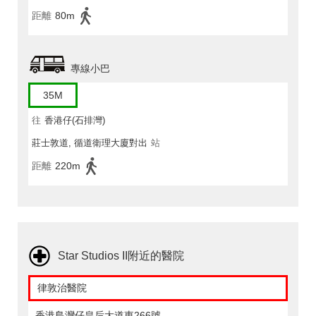
距離
80m
專線小巴
35M
往
香港仔(石排灣)
莊士敦道, 循道衛理大廈對出
站
距離
220m
Star Studios II附近的醫院
律敦治醫院
香港島灣仔皇后大道東266號