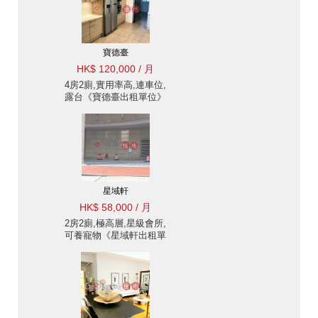
寶德臺
HK$ 120,000 / 月
4房2廁,實用率高,連車位,
露台《寶德臺出租單位》
星域軒
HK$ 58,000 / 月
2房2廁,極高層,星級會所,
可養寵物《星域軒出租單
位》