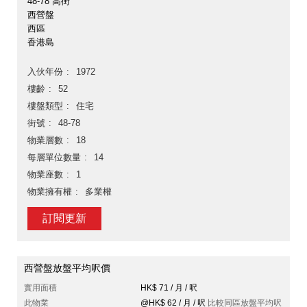
48-78 高街
西營盤
西區
香港島
入伙年份
1972
樓齡
52
樓盤類型
住宅
街號
48-78
物業層數
18
每層單位數量
14
物業座數
1
物業擁有權
多業權
訂閱更新
西營盤放盤平均呎價
實用面積
HK$ 71 / 月 / 呎
此物業
@HK$ 62 / 月 / 呎
比較同區放盤平均呎