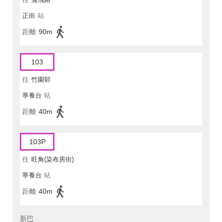
正街
站
距離
90m
103
往
竹園邨
寧養台
站
距離
40m
103P
往
旺角(染布房街)
寧養台
站
距離
40m
新巴