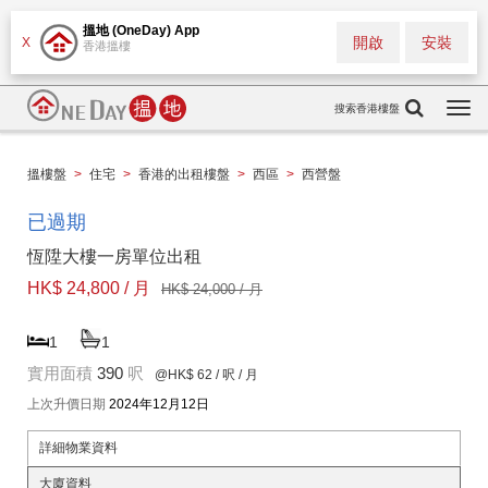
搵地 (OneDay) App
開啟
安裝
X
香港搵樓
搜索香港樓盤
Togg
navi
搵樓盤
>
住宅
>
香港的出租樓盤
>
西區
>
西營盤
已過期
恆陞大樓一房單位出租
HK$ 24,800 / 月
HK$ 24,000 / 月
1
1
實用面積
390
呎
@HK$ 62
/ 呎 / 月
上次升價日期
2024年12月12日
詳細物業資料
大廈資料