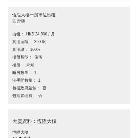
恆陞大樓一房單位出租
西營盤
出租
HK$ 24,800 / 月
實用面積
390 呎
實用率
100%
樓盤類型
住宅
樓層
未知
睡房數量
1
洗手間數量
1
包括政府差餉
否
包括管理費
否
大廈資料：恆陞大樓
恆陞大樓