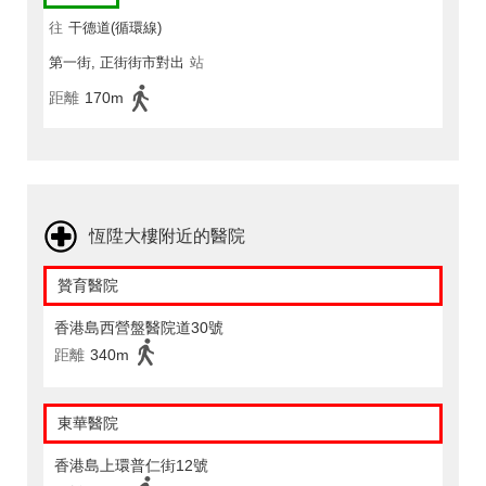
往
干德道(循環線)
第一街, 正街街市對出
站
距離
170m
恆陞大樓附近的醫院
贊育醫院
香港島西營盤醫院道30號
距離
340m
東華醫院
香港島上環普仁街12號