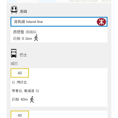
港鐵
港島綫 Island line
西營盤
港鐵站
距離
0.1km
巴士
城巴
40
往
灣仔北
寧養台, 般咸道
站
距離
40m
40