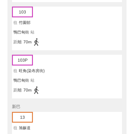
103
往
竹園邨
鴨巴甸街
站
距離
70m
103P
往
旺角(染布房街)
鴨巴甸街
站
距離
70m
新巴
13
往
旭龢道