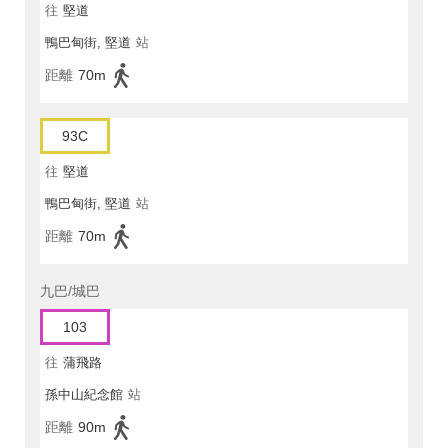
往
堅道
鴨巴甸街, 堅道
站
距離
70m
93C
往
堅道
鴨巴甸街, 堅道
站
距離
70m
九巴/城巴
103
往
蒲飛路
孫中山紀念館
站
距離
90m