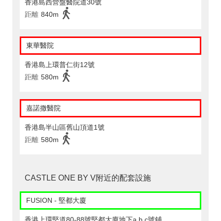
香港島西營盤醫院道30號
距離
840m
東華醫院
香港島上環普仁街12號
距離
580m
嘉諾撒醫院
香港島半山區舊山頂道1號
距離
580m
CASTLE ONE BY V附近的配套設施
FUSION - 堅都大廈
香港上環堅道80-88號堅都大廈地下a,b,c號鋪