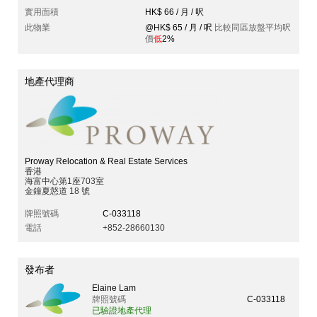
實用面積
HK$ 66 / 月 / 呎
此物業
@HK$ 65 / 月 / 呎
比較同區放盤平均呎
價
低
2%
地產代理商
Proway Relocation & Real Estate Services
香港
海富中心第1座703室
金鐘夏慤道 18 號
牌照號碼
C-033118
電話
+852-28660130
發布者
Elaine Lam
牌照號碼
C-033118
已驗證地產代理