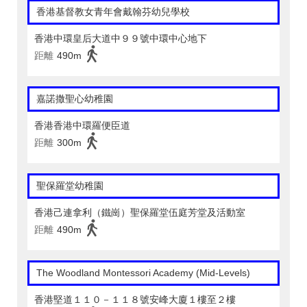
香港基督教女青年會戴翰芬幼兒學校
香港中環皇后大道中９９號中環中心地下
距離
490m
嘉諾撒聖心幼稚園
香港香港中環羅便臣道
距離
300m
聖保羅堂幼稚園
香港己連拿利（鐵崗）聖保羅堂伍庭芳堂及活動室
距離
490m
The Woodland Montessori Academy (Mid-Levels)
香港堅道１１０－１１８號安峰大廈１樓至２樓