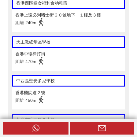
香港西區婦女福利會幼稚園
香港上環必列啫士街６０號地下 １樓及３樓
距離
240m
天主教總堂區學校
香港中環律打街
距離
470m
中西區聖安多尼學校
香港醫院道２號
距離
450m
英皇書院同學會小學
香港必列者士街５８號