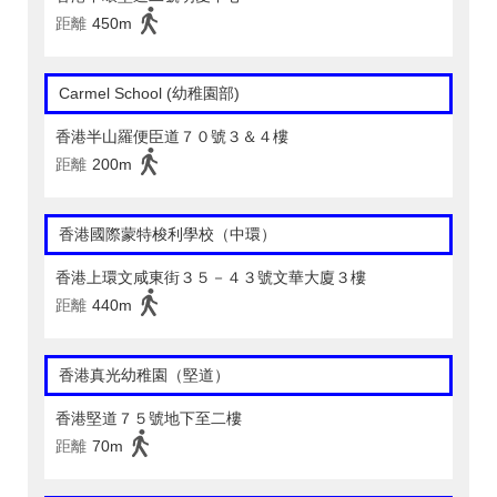
距離
450m
Carmel School (幼稚園部)
香港半山羅便臣道７０號３＆４樓
距離
200m
香港國際蒙特梭利學校（中環）
香港上環文咸東街３５－４３號文華大廈３樓
距離
440m
香港真光幼稚園（堅道）
香港堅道７５號地下至二樓
距離
70m