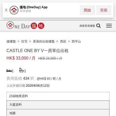
搵地 (OneDay) App
開啟
安裝
X
香港搵樓
搜索香港樓盤
Togg
navi
搵樓盤
>
住宅
>
香港的出租樓盤
>
西區
>
西半山
CASTLE ONE BY V一房單位出租
HK$ 33,000 / 月
HK$ 24,500 / 月
1
1
實用面積
434
呎
@HK$ 65
/ 呎 / 月
上次升價日期
2026年06月12日
詳細物業資料
大廈資料
地圖