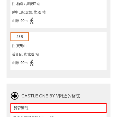
往
柏道 / 羅便臣道
孫中山紀念館, 堅道
站
距離
90m
23B
往
寶馬山
活倫台, 衛城道
站
距離
90m
CASTLE ONE BY V附近的醫院
贊育醫院