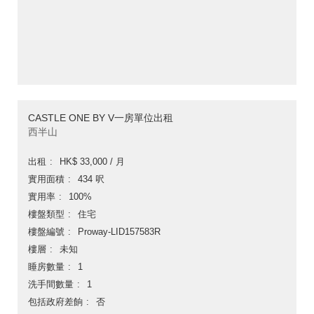
CASTLE ONE BY V一房單位出租
西半山
出租
HK$ 33,000 / 月
實用面積
434 呎
實用率
100%
樓盤類型
住宅
樓盤編號
Proway-LID157583R
樓層
未知
睡房數量
1
洗手間數量
1
包括政府差餉
否