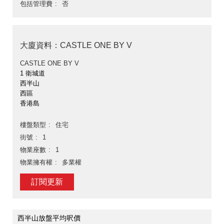
包括管理費
否
大廈資料：CASTLE ONE BY V
CASTLE ONE BY V
1 衛城道
西半山
西區
香港島
樓盤類型
住宅
街號
1
物業座數
1
物業擁有權
多業權
訂閱更新
西半山放盤平均呎價