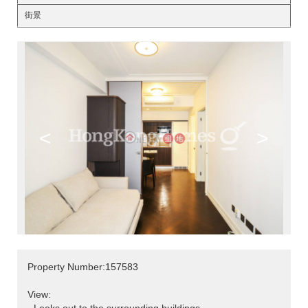
街景
<
>
Property Number:157583
View: