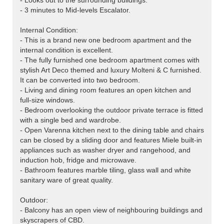
- Looks out to the surrounding buildings.
- 3 minutes to Mid-levels Escalator.
Internal Condition:
- This is a brand new one bedroom apartment and the
internal condition is excellent.
- The fully furnished one bedroom apartment comes with
stylish Art Deco themed and luxury Molteni & C furnished.
It can be converted into two bedroom.
- Living and dining room features an open kitchen and
full-size windows.
- Bedroom overlooking the outdoor private terrace is fitted
with a single bed and wardrobe.
- Open Varenna kitchen next to the dining table and chairs
can be closed by a sliding door and features Miele built-in
appliances such as washer dryer and rangehood, and
induction hob, fridge and microwave.
- Bathroom features marble tiling, glass wall and white
sanitary ware of great quality.
Outdoor:
- Balcony has an open view of neighbouring buildings and
skyscrapers of CBD.