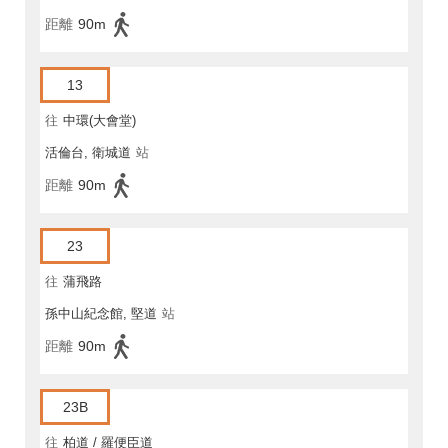
距離
90m
13
往
中環(大會堂)
活倫台, 衛城道
站
距離
90m
23
往
蒲飛路
孫中山紀念館, 堅道
站
距離
90m
23B
往
柏道 / 羅便臣道