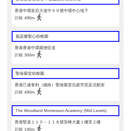
香港中環皇后大道中９９號中環中心地下
距離
490m
嘉諾撒聖心幼稚園
香港香港中環羅便臣道
距離
300m
聖保羅堂幼稚園
香港己連拿利（鐵崗）聖保羅堂伍庭芳堂及活動室
距離
490m
The Woodland Montessori Academy (Mid-Levels)
香港堅道１１０－１１８號安峰大廈１樓至２樓
距離
140m