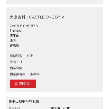
大廈資料：CASTLE ONE BY V
CASTLE ONE BY V
1 衛城道
西半山
西區
香港島
樓盤類型
住宅
街號
1
物業座數
1
物業擁有權
多業權
訂閱更新
西半山放盤平均呎價
實用面積
HK$ 66 / 月 / 呎