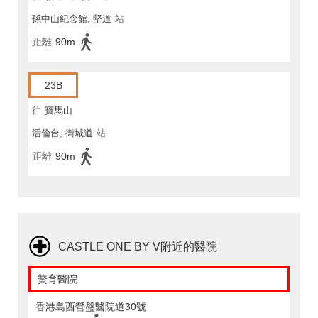
孫中山紀念館, 堅道
站
距離
90m
23B
往
寶馬山
活倫台, 衛城道
站
距離
90m
CASTLE ONE BY V附近的醫院
贊育醫院
香港島西營盤醫院道30號