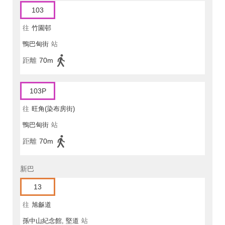
103
往
竹園邨
鴨巴甸街
站
距離
70m
103P
往
旺角(染布房街)
鴨巴甸街
站
距離
70m
新巴
13
往
旭龢道
孫中山紀念館, 堅道
站