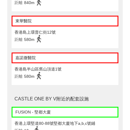
距離
840m
東華醫院
香港島上環普仁街12號
距離
580m
嘉諾撒醫院
香港島半山區舊山頂道1號
距離
580m
CASTLE ONE BY V附近的配套設施
FUSION - 堅都大廈
香港上環堅道80-88號堅都大廈地下a,b,c號鋪