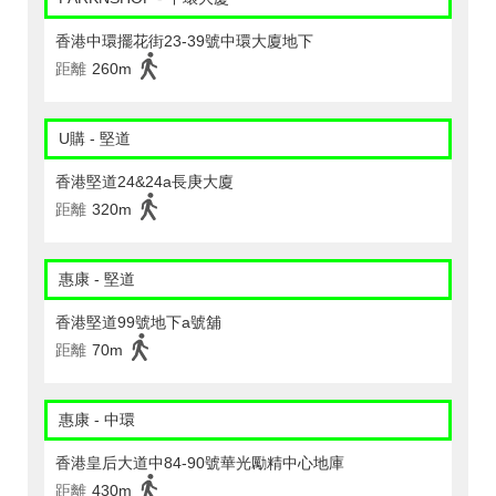
香港中環擺花街23-39號中環大廈地下
距離
260m
U購 - 堅道
香港堅道24&24a長庚大廈
距離
320m
惠康 - 堅道
香港堅道99號地下a號舖
距離
70m
惠康 - 中環
香港皇后大道中84-90號華光勵精中心地庫
距離
430m