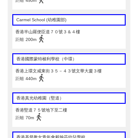
距離
450m
Carmel School (幼稚園部)
香港半山羅便臣道７０號３＆４樓
距離
200m
香港國際蒙特梭利學校（中環）
香港上環文咸東街３５－４３號文華大廈３樓
距離
440m
香港真光幼稚園（堅道）
香港堅道７５號地下至二樓
距離
70m
香港基督教女青年會戴翰芬幼兒學校