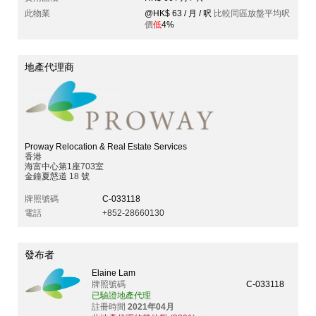
此物業
@HK$ 63 / 月 / 呎
比較同區放盤平均呎
價
低
4%
地產代理商
Proway Relocation & Real Estate Services
香港
海富中心第1座703室
金鐘夏慤道 18 號
牌照號碼
C-033118
電話
+852-28660130
發布者
Elaine Lam
牌照號碼
C-033118
已驗證地產代理
註冊時間
2021年04月