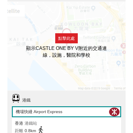
點擊此處
顯示CASTLE ONE BY V附近的交通連
線，設施，醫院和學校
港鐵
機場快綫 Airport Express
香港
港鐵站
距離
0.8km