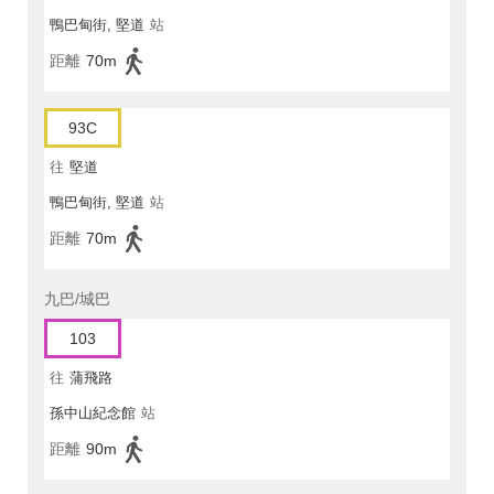
鴨巴甸街, 堅道
站
距離
70m
93C
往
堅道
鴨巴甸街, 堅道
站
距離
70m
九巴/城巴
103
往
蒲飛路
孫中山紀念館
站
距離
90m