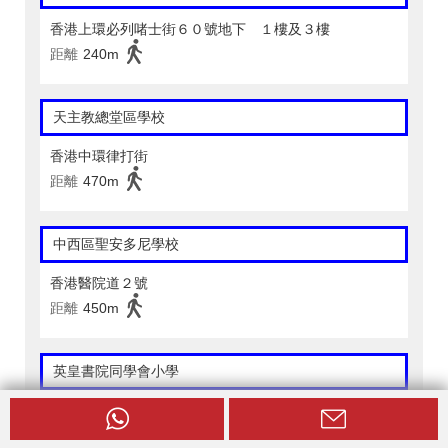
香港上環必列啫士街６０號地下 １樓及３樓
距離
240m
天主教總堂區學校
香港中環律打街
距離
470m
中西區聖安多尼學校
香港醫院道２號
距離
450m
英皇書院同學會小學
香港必列者士街５８號
距離
210m