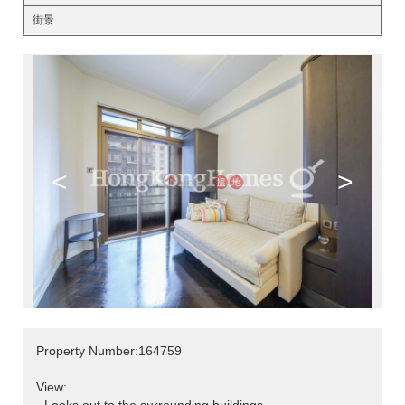
街景
<
>
Property Number:164759
View: