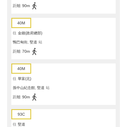
距離
90m
40M
往
金鐘(政府總部)
鴨巴甸街, 堅道
站
距離
70m
40M
往
華富(北)
孫中山紀念館, 堅道
站
距離
90m
93C
往
堅道