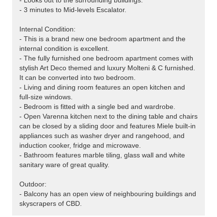
- Looks out to the surrounding buildings.
- 3 minutes to Mid-levels Escalator.
Internal Condition:
- This is a brand new one bedroom apartment and the
internal condition is excellent.
- The fully furnished one bedroom apartment comes with
stylish Art Deco themed and luxury Molteni & C furnished.
It can be converted into two bedroom.
- Living and dining room features an open kitchen and
full-size windows.
- Bedroom is fitted with a single bed and wardrobe.
- Open Varenna kitchen next to the dining table and chairs
can be closed by a sliding door and features Miele built-in
appliances such as washer dryer and rangehood, and
induction cooker, fridge and microwave.
- Bathroom features marble tiling, glass wall and white
sanitary ware of great quality.
Outdoor:
- Balcony has an open view of neighbouring buildings and
skyscrapers of CBD.