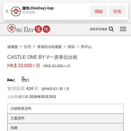
搵地 (OneDay) App
開啟
安裝
X
香港搵樓
搜索香港樓盤
Togg
navi
搵樓盤
>
住宅
>
香港的出租樓盤
>
西區
>
西半山
CASTLE ONE BY V一房單位出租
HK$ 33,000 / 月
HK$ 32,000 / 月
1
1
實用面積
434
呎
@HK$ 63
/ 呎 / 月
上次升價日期
2026年05月20日
詳細物業資料
大廈資料
地圖