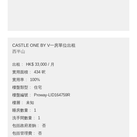
CASTLE ONE BY V一房單位出租
西半山
出租
HK$ 33,000 / 月
實用面積
434 呎
實用率
100%
樓盤類型
住宅
樓盤編號
Proway-LID164759R
樓層
未知
睡房數量
1
洗手間數量
1
包括政府差餉
否
包括管理費
否