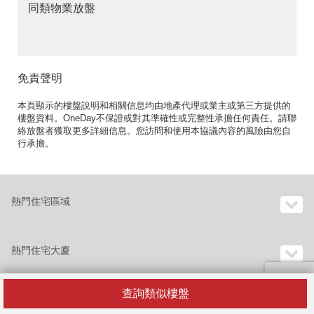
同類物業放盤
免責聲明
本頁顯示的樓盤說明和相關信息均由地產代理或業主或第三方提供的
樓盤資料。OneDay不保證或對其準確性或完整性承擔任何責任。請聯
絡放盤者獲取更多詳細信息。您訪問和使用本協議內容的風險由您自
行承擔。
熱門住宅區域
熱門住宅大廈
查詢類似樓盤
香港樓宇目錄