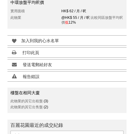
中環放盤平均呎價
實用面積
HK$ 62 / 月 / 呎
此物業
@HK$ 55 / 月 / 呎
比較同區放盤平均呎
價
低
12%
加入到我的心水名單
打印此頁
發送電郵給好友
報告錯誤
樓盤在相同大廈
此物業的其它出租盤
(3)
此物業的其它出售盤
(2)
百麗花園最近的成交紀錄