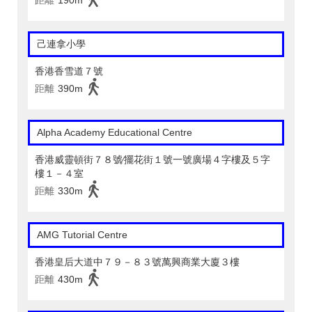
距離
190m
己連拿小學
香港香雪道７號
距離
390m
Alpha Academy Educational Centre
香港威靈頓街７８號∕擺花街１號一號廣場４字樓及５字
樓１－４室
距離
330m
AMG Tutorial Centre
香港皇后大道中７９－８３號萬興商業大廈３樓
距離
430m