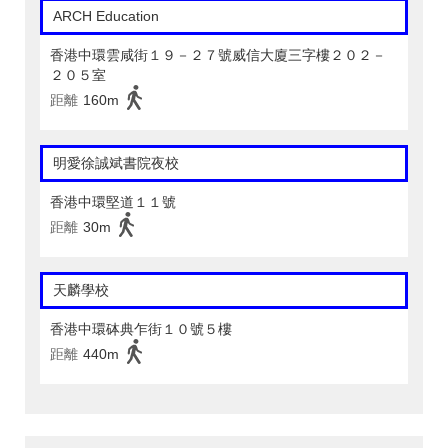
ARCH Education
香港中環雲咸街１９－２７號威信大廈三字樓２０２－
２０５室
距離
160m
明愛徐誠斌書院夜校
香港中環堅道１１號
距離
30m
天麟學校
香港中環砵典乍街１０號５樓
距離
440m