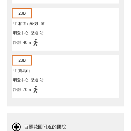
23B
往
柏道 / 羅便臣道
明愛中心, 堅道
站
距離
40m
23B
往
寶馬山
明愛中心, 堅道
站
距離
70m
百麗花園附近的醫院