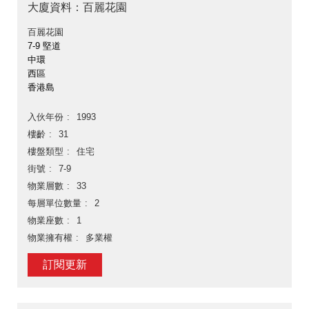
大廈資料：百麗花園
百麗花園
7-9 堅道
中環
西區
香港島
入伙年份
1993
樓齡
31
樓盤類型
住宅
街號
7-9
物業層數
33
每層單位數量
2
物業座數
1
物業擁有權
多業權
訂閱更新