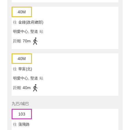
40M
往
金鐘(政府總部)
明愛中心, 堅道
站
距離
70m
40M
往
華富(北)
明愛中心, 堅道
站
距離
40m
九巴/城巴
103
往
蒲飛路