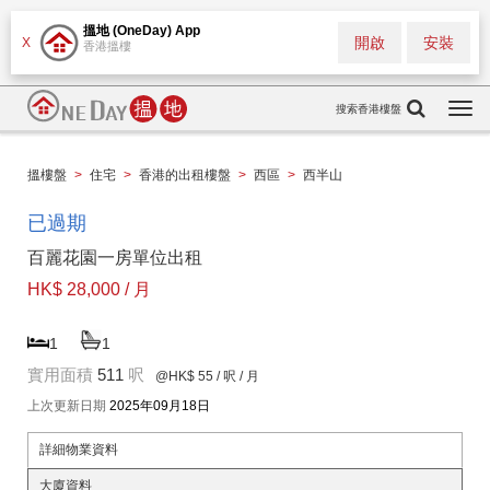
搵地 (OneDay) App
開啟
安裝
X
香港搵樓
搜索香港樓盤
Togg
navi
搵樓盤
>
住宅
>
香港的出租樓盤
>
西區
>
西半山
已過期
百麗花園一房單位出租
HK$ 28,000 / 月
1
1
實用面積
511
呎
@HK$ 55
/ 呎 / 月
上次更新日期
2025年09月18日
詳細物業資料
大廈資料