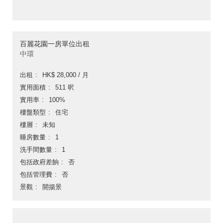
百麗花園一房單位出租
中環
出租
HK$ 28,000 / 月
實用面積
511 呎
實用率
100%
樓盤類型
住宅
樓層
未知
睡房數量
1
洗手間數量
1
包括政府差餉
否
包括管理費
否
景觀
開揚景