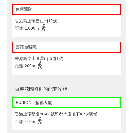
東華醫院
香港島上環普仁街12號
距離
1,000m
嘉諾撒醫院
香港島半山區舊山頂道1號
距離
260m
百麗花園附近的配套設施
FUSION - 堅都大廈
香港上環堅道80-88號堅都大廈地下a,b,c號鋪
距離
410m