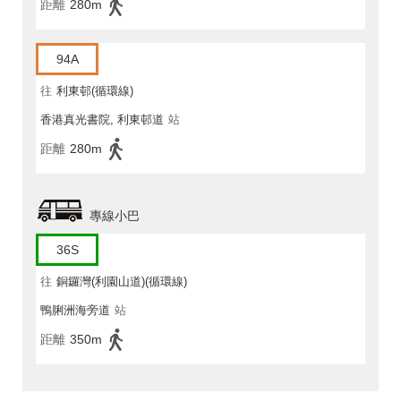
距離
280m
94A
往
利東邨(循環線)
香港真光書院, 利東邨道
站
距離
280m
專線小巴
36S
往
銅鑼灣(利園山道)(循環線)
鴨脷洲海旁道
站
距離
350m