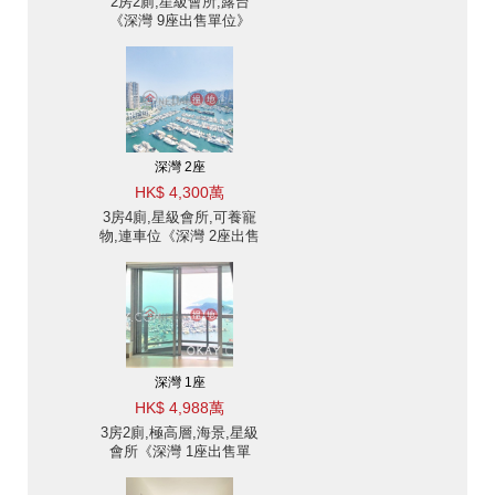
2房2廁,星級會所,露台
《深灣 9座出售單位》
深灣 2座
HK$ 4,300萬
3房4廁,星級會所,可養寵
物,連車位《深灣 2座出售
單位》
深灣 1座
HK$ 4,988萬
3房2廁,極高層,海景,星級
會所《深灣 1座出售單
位》