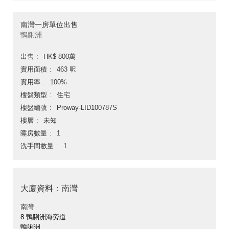
南灣一房單位出售
鴨脷洲
出售
HK$ 800萬
實用面積
463 呎
實用率
100%
樓盤類型
住宅
樓盤編號
Proway-LID100787S
樓層
未知
睡房數量
1
洗手間數量
1
大廈資料：南灣
南灣
8 鴨脷洲海旁道
鴨脷洲