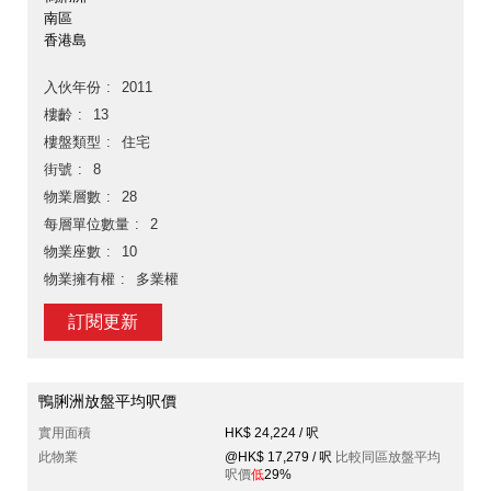
南區
香港島
入伙年份
2011
樓齡
13
樓盤類型
住宅
街號
8
物業層數
28
每層單位數量
2
物業座數
10
物業擁有權
多業權
訂閱更新
鴨脷洲放盤平均呎價
實用面積
HK$ 24,224 / 呎
此物業
@HK$ 17,279 / 呎
比較同區放盤平均
呎價
低
29%