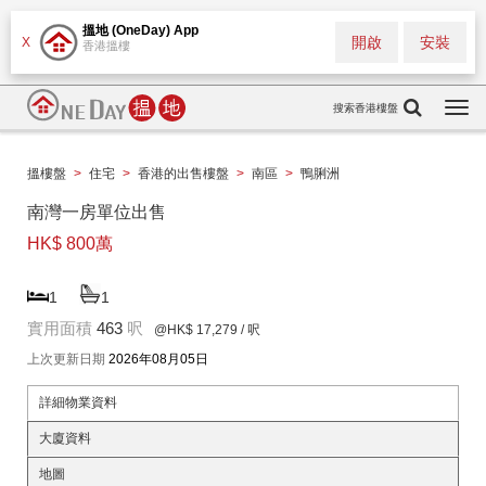
搵地 (OneDay) App
開啟
安裝
X
香港搵樓
搜索香港樓盤
Togg
navi
搵樓盤
>
住宅
>
香港的出售樓盤
>
南區
>
鴨脷洲
南灣一房單位出售
HK$ 800萬
1
1
實用面積
463
呎
@HK$ 17,279
/ 呎
上次更新日期
2026年08月05日
詳細物業資料
大廈資料
地圖