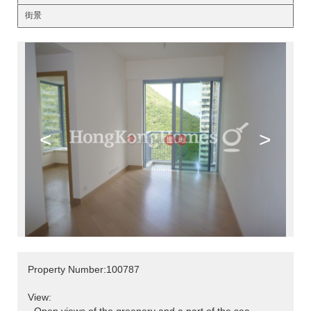
街景
<
>
Property Number:100787
View: