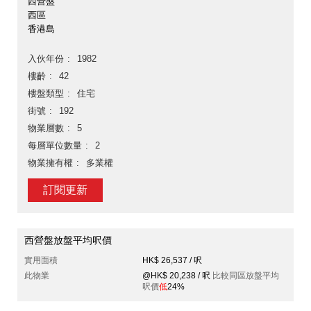
西營盤
西區
香港島
入伙年份
1982
樓齡
42
樓盤類型
住宅
街號
192
物業層數
5
每層單位數量
2
物業擁有權
多業權
訂閱更新
西營盤放盤平均呎價
實用面積
HK$ 26,537 / 呎
此物業
@HK$ 20,238 / 呎
比較同區放盤平均
呎價
低
24%