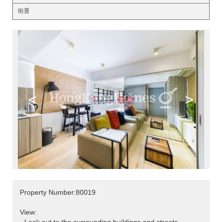
街景
<
>
Property Number:80019
View: