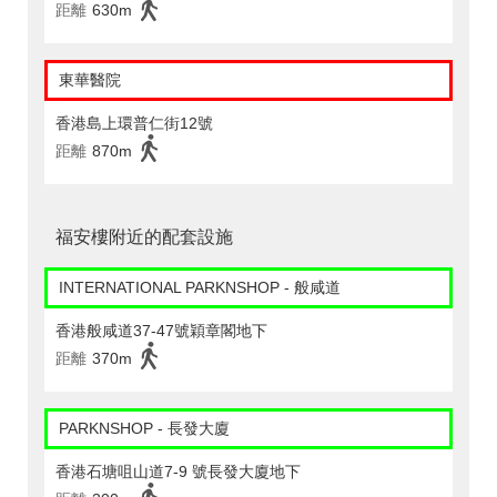
距離
630m
東華醫院
香港島上環普仁街12號
距離
870m
福安樓附近的配套設施
INTERNATIONAL PARKNSHOP - 般咸道
香港般咸道37-47號穎章閣地下
距離
370m
PARKNSHOP - 長發大廈
香港石塘咀山道7-9 號長發大廈地下