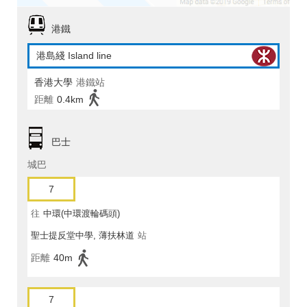
港鐵
港島綫 Island line
香港大學
港鐵站
距離
0.4km
巴士
城巴
7
往
中環(中環渡輪碼頭)
聖士提反堂中學, 薄扶林道
站
距離
40m
7