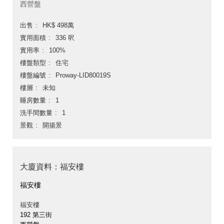
西營盤
出售
HK$ 498萬
實用面積
336 呎
實用率
100%
樓盤類型
住宅
樓盤編號
Proway-LID80019S
樓層
未知
睡房數量
1
洗手間數量
1
景觀
開揚景
大廈資料：福安樓
福安樓
福安樓
192 第三街