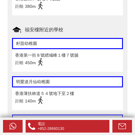
距離
380m
福安樓附近的學校
籽苗幼稚園
香港第一街８號縉城峰１樓７號舖
距離
450m
明愛凌月仙幼稚園
香港薄扶林道５４號地下至２樓
距離
140m
楓薈幼稚園
電話
+852-28660130
香港干諾道西１８５號至１８５Ｂ德輔道西３５１至３