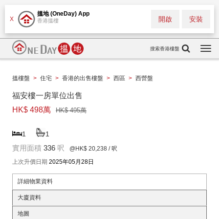
搵地 (OneDay) App
開啟
安裝
X
香港搵樓
搜索香港樓盤
Togg
navi
搵樓盤
>
住宅
>
香港的出售樓盤
>
西區
>
西營盤
福安樓一房單位出售
HK$ 498萬
HK$ 495萬
1
1
實用面積
336
呎
@HK$ 20,238
/ 呎
上次升價日期
2025年05月28日
詳細物業資料
大廈資料
地圖