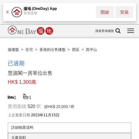
搵地 (OneDay) App
開啟
安裝
X
香港搵樓
搜索香港樓盤
Togg
navi
搵樓盤
>
住宅
>
香港的出售樓盤
>
西區
>
西半山
已過期
慧源閣一房單位出售
HK$ 1,300萬
1
1
實用面積
520
呎
@HK$ 25,000
/ 呎
上次更新日期
2023年11月15日
詳細物業資料
大廈資料