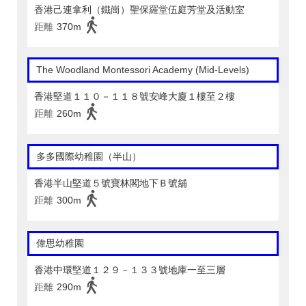
香港己連拿利（鐵崗）聖保羅堂伍庭芳堂及活動室
距離
370m
The Woodland Montessori Academy (Mid-Levels)
香港堅道１１０－１１８號安峰大廈１樓至２樓
距離
260m
多多國際幼稚園（半山）
香港半山堅道５號寶林閣地下Ｂ號舖
距離
300m
偉思幼稚園
香港中環堅道１２９－１３３號地庫一至三層
距離
290m