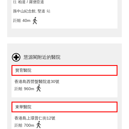
往
柏道 / 羅便臣道
孫中山紀念館, 堅道
站
距離
40m
慧源閣附近的醫院
贊育醫院
香港島西營盤醫院道30號
距離
960m
東華醫院
香港島上環普仁街12號
距離
700m