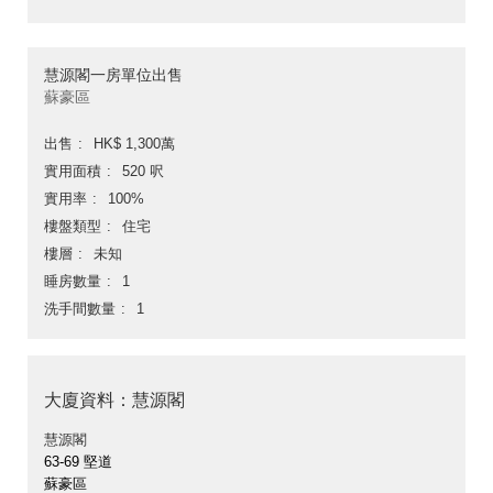
慧源閣一房單位出售
蘇豪區
出售
HK$ 1,300萬
實用面積
520 呎
實用率
100%
樓盤類型
住宅
樓層
未知
睡房數量
1
洗手間數量
1
大廈資料：慧源閣
慧源閣
63-69 堅道
蘇豪區