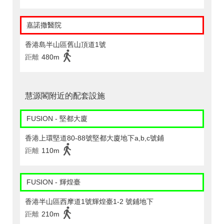
嘉諾撒醫院
香港島半山區舊山頂道1號
距離
480m
慧源閣附近的配套設施
FUSION - 堅都大廈
香港上環堅道80-88號堅都大廈地下a,b,c號鋪
距離
110m
FUSION - 輝煌臺
香港半山區西摩道1號輝煌臺1-2 號鋪地下
距離
210m