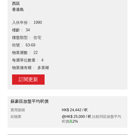
西區
香港島
入伙年份
1990
樓齡
34
樓盤類型
住宅
街號
63-69
物業層數
22
每層單位數量
4
物業擁有權
多業權
訂閱更新
蘇豪區放盤平均呎價
實用面積
HK$ 24,442 / 呎
此物業
@HK$ 25,000 / 呎
比較同區放盤平均
呎價
高
2%