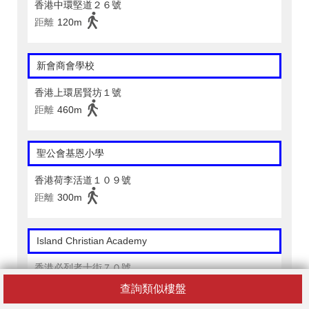
香港中環堅道２６號
距離
120m
新會商會學校
香港上環居賢坊１號
距離
460m
聖公會基恩小學
香港荷李活道１０９號
距離
300m
Island Christian Academy
香港必列者士街７０號
距離
420m
查詢類似樓盤