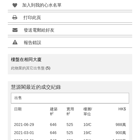
加入到我的心水名單
打印此頁
發送電郵給好友
報告錯誤
樓盤在相同大廈
此物業的其它出售盤
(5)
慧源閣最近的成交紀錄
出售
日期
建築
實用
樓層/
HK$
2
2
ft
ft
單位
2021-06-29
646
525
10/C
988萬
2021-03-01
646
525
19/C
900萬