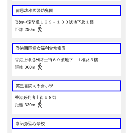
偉思幼稚園暨幼兒園
香港中環堅道１２９－１３３號地下及１樓
距離
290m
香港西區婦女福利會幼稚園
香港上環必列啫士街６０號地下 １樓及３樓
距離
360m
英皇書院同學會小學
香港必列者士街５８號
距離
330m
嘉諾撒聖心學校