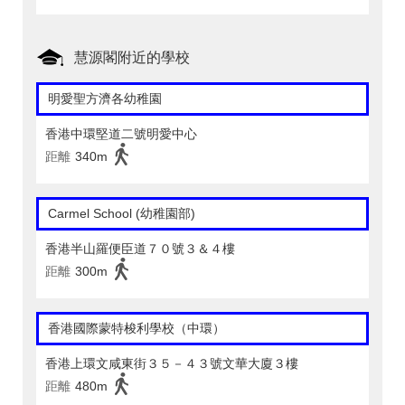
慧源閣附近的學校
明愛聖方濟各幼稚園
香港中環堅道二號明愛中心
距離
340m
Carmel School (幼稚園部)
香港半山羅便臣道７０號３＆４樓
距離
300m
香港國際蒙特梭利學校（中環）
香港上環文咸東街３５－４３號文華大廈３樓
距離
480m