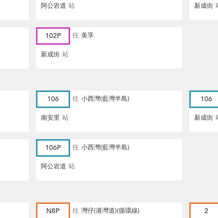
阿公岩道
站
新成街
102P
往
美孚
新成街
站
106
往
小西灣(藍灣半島)
106
南安里
站
新成街
106P
往
小西灣(藍灣半島)
阿公岩道
站
N8P
往
灣仔(港灣道)(循環線)
2