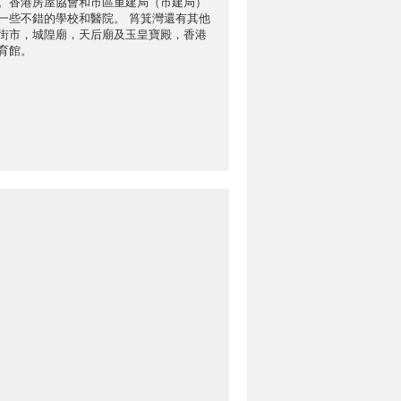
。香港房屋協會和市區重建局（市建局）
一些不錯的學校和醫院。 筲箕灣還有其他
街市，城隍廟，天后廟及玉皇寶殿，香港
育館。