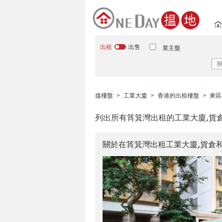
出租
出售
業主盤
搵樓盤
工業大廈
香港的出租樓盤
東區
>
>
>
列出所有筲箕灣出租的工業大廈,貨
關於在筲箕灣出租工業大廈,貨倉