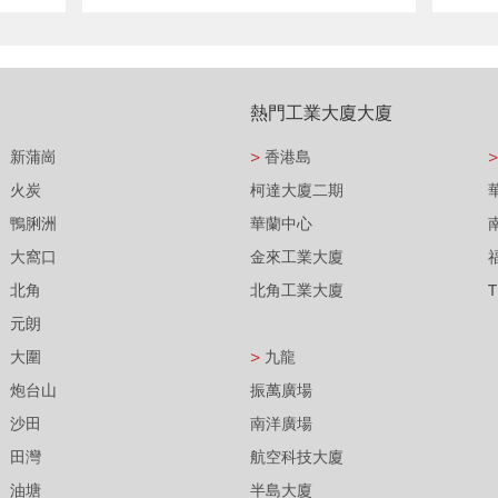
熱門工業大廈大廈
新蒲崗
>
香港島
>
火炭
柯達大廈二期
鴨脷洲
華蘭中心
大窩口
金來工業大廈
北角
北角工業大廈
元朗
大圍
>
九龍
炮台山
振萬廣場
沙田
南洋廣場
田灣
航空科技大廈
油塘
半島大廈