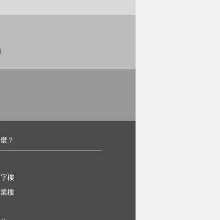
錄
什麼？
屋
寫字樓
工業樓
舖