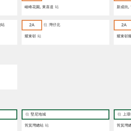
峻峰花園, 東喜道
站
新成街,
總站
2A
往
灣仔北
2A
耀東邨
站
耀東邨耀
往
堅尼地城
往
上環
筲箕灣總站
站
筲箕灣