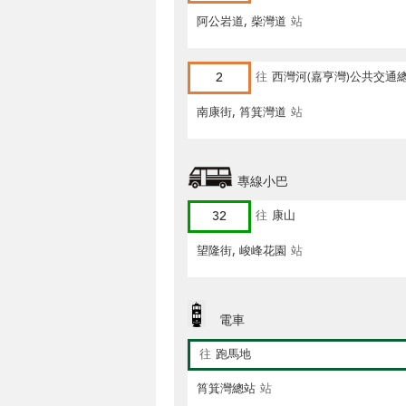
阿公岩道, 柴灣道
站
2
往
西灣河(嘉亨灣)公共交通
南康街, 筲箕灣道
站
專線小巴
32
往
康山
望隆街, 峻峰花園
站
電車
往
跑馬地
筲箕灣總站
站