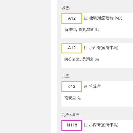
城巴
A12
往
機場(地面運輸中心)
新成街, 筲箕灣道
站
A12
往
小西灣(藍灣半島)
阿公岩道, 柴灣道
站
九巴
613
往
筲箕灣
南安里
站
九巴/城巴
N118
往
小西灣(藍灣半島)