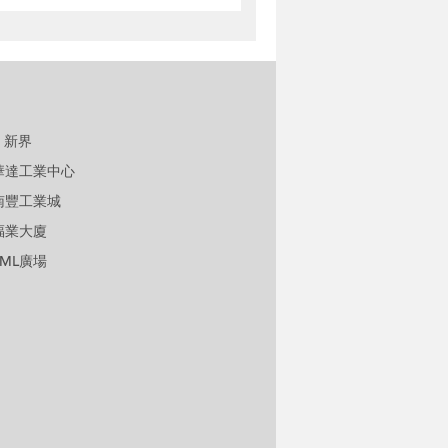
新界
華達工業中心
南豐工業城
福業大廈
TML廣場