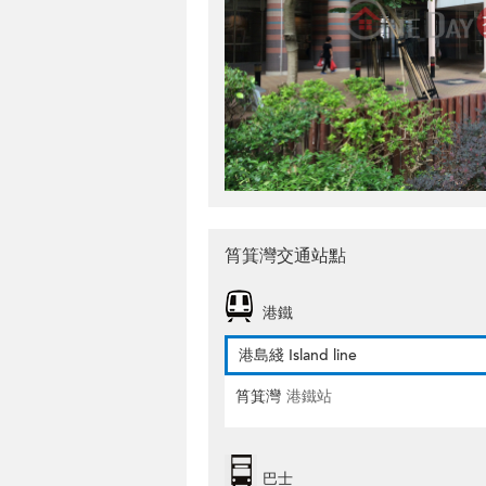
筲箕灣交通站點
港鐵
港島綫 Island line
筲箕灣
港鐵站
巴士