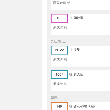
阿公岩道
站
102
往
彌敦道
新成街
站
九巴/新巴
N122
往
美孚
新成街
站
106P
往
黃大仙
新成街
站
新巴
N8
往
杏花邨(循環線)