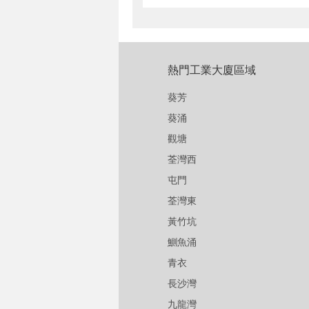
熱門工業大廈區域
葵芳
葵涌
觀塘
荃灣西
屯門
荃灣東
黃竹坑
鰂魚涌
青衣
長沙灣
九龍灣