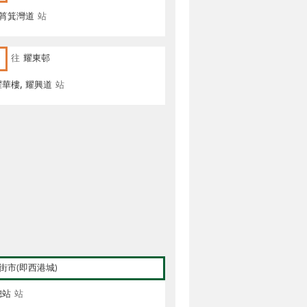
 筲箕灣道
站
往
耀東邨
華樓, 耀興道
站
街市(即西港城)
總站
站