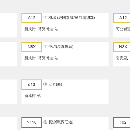
A12
往
機場 (經國泰城/民航處總部)
A12
新成街, 筲箕灣道
站
阿公岩道
N8X
往
中環(港澳碼頭)
N8X
新成街, 筲箕灣道
站
南安里,
613
往
安泰(西)
新成街
站
N118
往
長沙灣(深旺道)
102