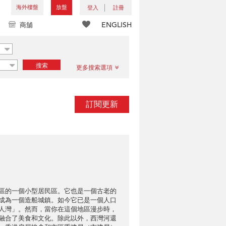
海外樓盤
放盤
登入
註冊
ENGLISH
商舖
搜索
更多搜索選項
訂閱更新
區的一個小型居民區。它也是一個古老的
成為一個造船城鎮。如今它已是一個人口
人灣」。然而，當你在這個地區漫步時，
融合了美食和文化。除此以外，西灣河還