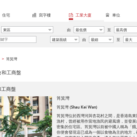
住宅
寫字樓
工業大廈
車位
東區
由
最低價
至
最高價
建築面績
由
最細
至
最大
筲箕灣
>
倉和工商盤
和工商盤
筲箕灣
筲箕灣 (Shau Kei Wan)
筲箕灣位於西灣河與杏花村之間，是香港島東
漁村，曾經被用作當地漁民的避風塘，並發展
密集的住宅區。筲箕灣以前被中國人稱為「餓
你便會發現這已成為一個以食物為主的地方，