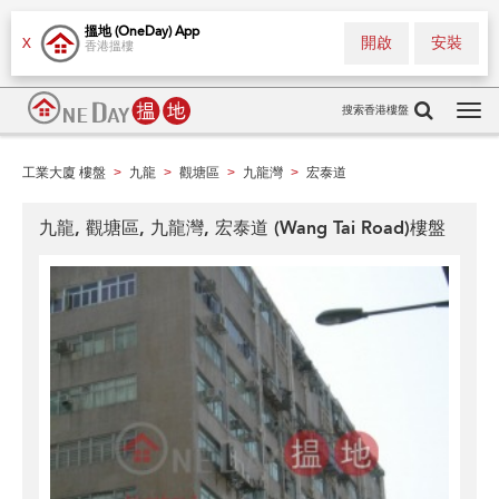
搵地 (OneDay) App
開啟
安裝
X
香港搵樓
搜索香港樓盤
Tog
navi
工業大廈 樓盤
九龍
觀塘區
九龍灣
宏泰道
>
>
>
>
九龍, 觀塘區, 九龍灣, 宏泰道 (Wang Tai Road)樓盤