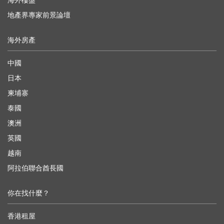
海外樓盤
地產界專家前景論壇
海外房產
中國
日本
柬埔寨
泰國
澳洲
英國
越南
阿拉伯聯合酋長國
你在找什麼？
香港租屋