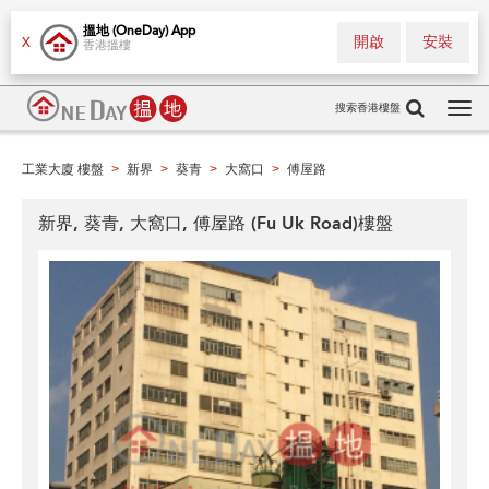
搵地 (OneDay) App
開啟
安裝
X
香港搵樓
搜索香港樓盤
Tog
navi
工業大廈 樓盤
新界
葵青
大窩口
傅屋路
>
>
>
>
新界, 葵青, 大窩口, 傅屋路 (Fu Uk Road)樓盤