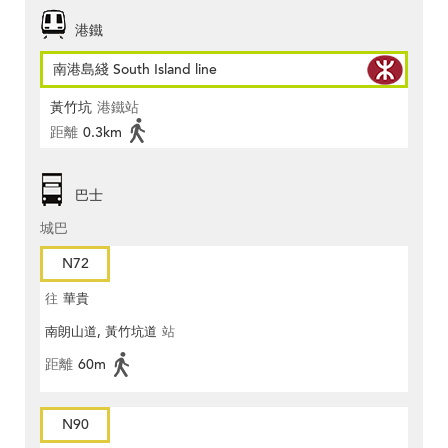
港鐵
南港島綫 South Island line
黃竹坑
港鐵站
距離
0.3km
巴士
城巴
N72
往
華貴
南朗山道, 黃竹坑道
站
距離
60m
N90