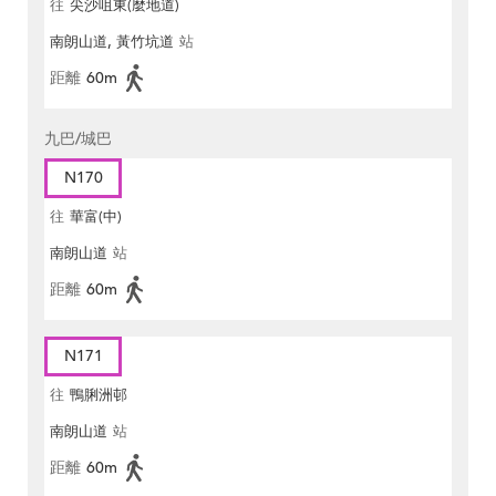
往
尖沙咀東(麼地道)
南朗山道, 黃竹坑道
站
距離
60m
九巴/城巴
N170
往
華富(中)
南朗山道
站
距離
60m
N171
往
鴨脷洲邨
南朗山道
站
距離
60m