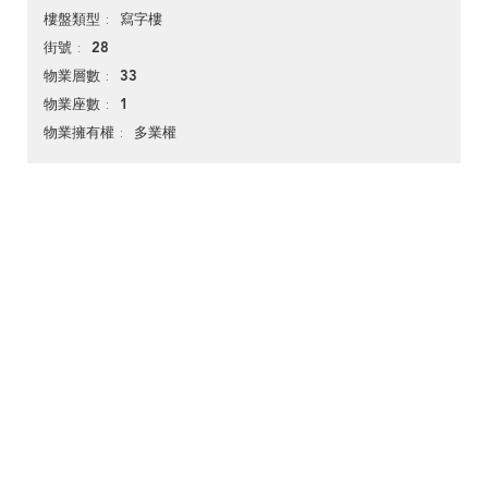
寫字樓
樓盤類型
28
街號
33
物業層數
1
物業座數
多業權
物業擁有權