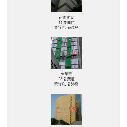
南匯廣場
11 業興街
黃竹坑, 香港島
偉華匯
36 香葉道
黃竹坑, 香港島