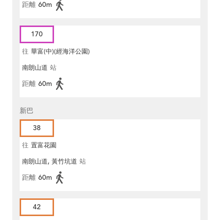
距離
60m
170
往
華富(中)(經海洋公園)
南朗山道
站
距離
60m
新巴
38
往
置富花園
南朗山道, 黃竹坑道
站
距離
60m
42