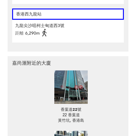
香港西九龍站
九龍尖沙咀柯士甸道西3號
距離
6,290m
嘉尚滙附近的大廈
香葉道22號
22 香葉道
黃竹坑, 香港島