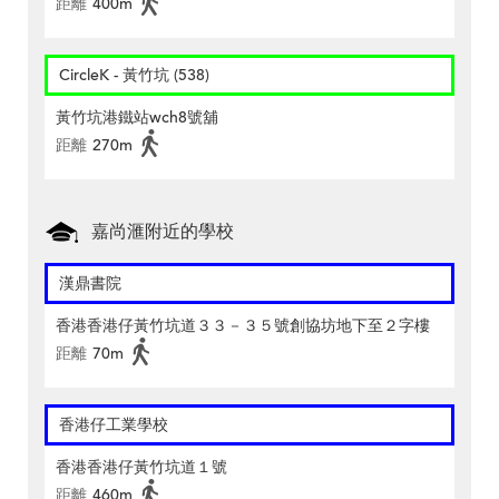
距離
400m
CircleK - 黃竹坑 (538)
黃竹坑港鐵站wch8號舖
距離
270m
嘉尚滙附近的學校
漢鼎書院
香港香港仔黃竹坑道３３－３５號創協坊地下至２字樓
距離
70m
香港仔工業學校
香港香港仔黃竹坑道１號
距離
460m