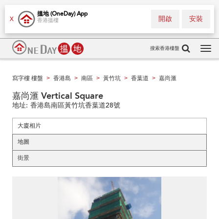
搵地 (OneDay) App
開啟
安裝
X
香港搵樓
搜索香港樓盤
Tog
navi
寫字樓 樓盤
香港島
南區
黃竹坑
香葉道
嘉尚滙
>
>
>
>
>
嘉尚滙 Vertical Square
地址:
香港島南區黃竹坑香葉道28號
大廈相片
地圖
街景