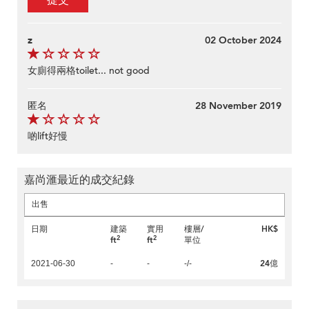
提交
z
02 October 2024
女廁得兩格toilet... not good
匿名
28 November 2019
啲lift好慢
嘉尚滙最近的成交紀錄
出售
日期
建築
實用
樓層/
HK$
2
2
ft
ft
單位
24億
2021-06-30
-
-
-/-