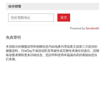
保持聯繫
提交
Powered by
Sendsmith
免責聲明
本頁顯示的樓盤說明和相關信息均由地產代理或業主或第三方提供的
樓盤資料。OneDay不保證或對其準確性或完整性承擔任何責任。請聯
絡放盤者獲取更多詳細信息。您訪問和使用本協議內容的風險由您自
行承擔。