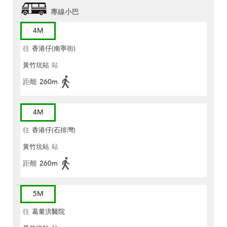
專線小巴
4M
往
香港仔(南寧街)
黃竹坑站
站
距離
260m
4M
往
香港仔(石排灣)
黃竹坑站
站
距離
260m
5M
往
葛量洪醫院