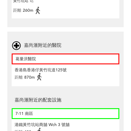
黃竹坑站
站
距離
260m
嘉尚滙附近的醫院
葛量洪醫院
香港島香港仔黃竹坑道125號
距離
870m
嘉尚滙附近的配套設施
7-11 南區
港鐵黃竹坑站商舖 Wch 3 號舖