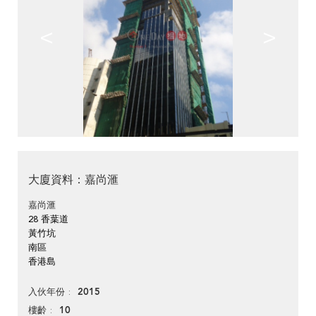
<
>
大廈資料：嘉尚滙
嘉尚滙
28 香葉道
黃竹坑
南區
香港島
2015
入伙年份
10
樓齡