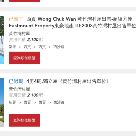
已賣了
西貢 Wong Chuk Wan 黃竹灣村屋出售-超級方便, 
Eastmount Property東豪地產 ID:2003黃竹灣村屋出售單
黃竹灣村屋
實用面積
2,100
呎
新界
西貢
西貢
西沙路
查詢類似樓盤
已過期
4房4廁,獨立屋《黃竹灣村屋出售單位》
黃竹灣村屋
實用面積
2,100
呎
新界
西貢
西貢
西沙路
查詢類似樓盤