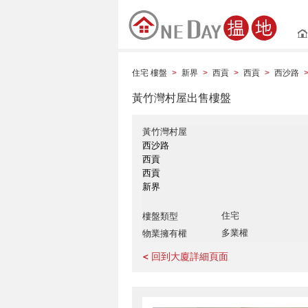
住宅 樓盤
新界
西貢
西貢
西沙路
>
>
>
>
黃竹灣村屋出售樓盤
黃竹灣村屋
西沙路
西貢
西貢
新界
住宅
樓盤類型
多業權
物業擁有權
< 回到大廈詳細頁面