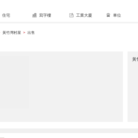
住宅
寫字樓
工業大廈
車位
黃竹灣村屋
出售
>
>
黃