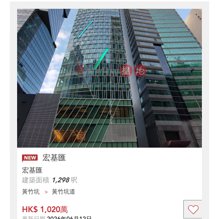
宏基匯
宏基匯
建築面積
1,298
呎
黃竹坑
黃竹坑道
HK$ 1,020萬
更新日期
2026年06月12日