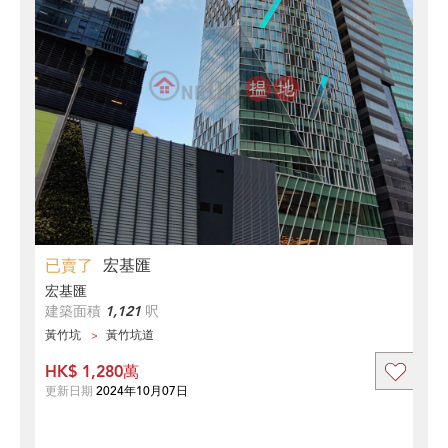
已賣了
宏基匯
宏基匯
建築面積
1,121
呎
黃竹坑
黃竹坑道
HK$ 1,280萬
更新日期
2024年10月07日