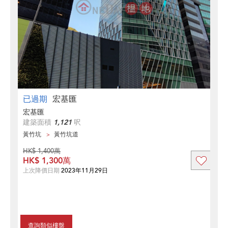
已過期
宏基匯
宏基匯
建築面積
1,121
呎
黃竹坑
黃竹坑道
HK$ 1,400萬
HK$ 1,300萬
上次降價日期
2023年11月29日
查詢類似樓盤