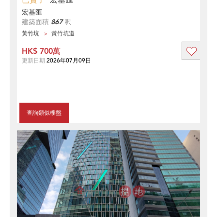
已賣了
宏基匯
宏基匯
建築面積
867
呎
黃竹坑
黃竹坑道
HK$ 700萬
更新日期
2026年07月09日
查詢類似樓盤