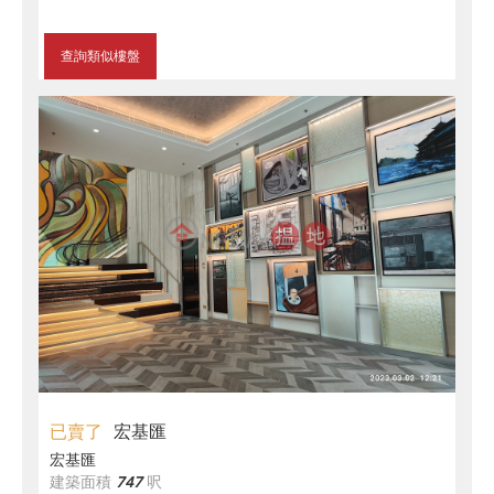
查詢類似樓盤
已賣了
宏基匯
宏基匯
建築面積
747
呎