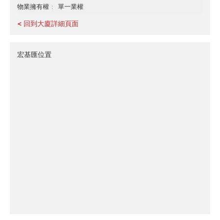
單一業權
物業擁有權
< 回到大廈詳細頁面
宏基匯位置