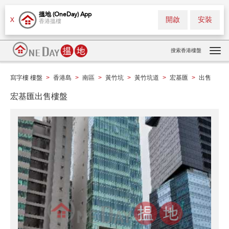
搵地 (OneDay) App
開啟
安裝
X
香港搵樓
搜索香港樓盤
Tog
navi
寫字樓 樓盤
香港島
南區
黃竹坑
黃竹坑道
宏基匯
出售
>
>
>
>
>
>
宏基匯出售樓盤