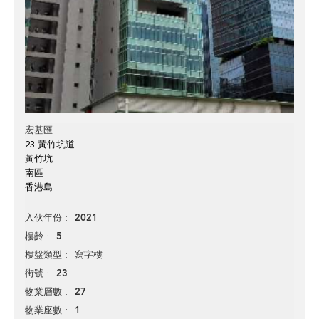
宏基匯
23 黃竹坑道
黃竹坑
南區
香港島
2021
入伙年份
5
樓齡
寫字樓
樓盤類型
23
街號
27
物業層數
1
物業座數