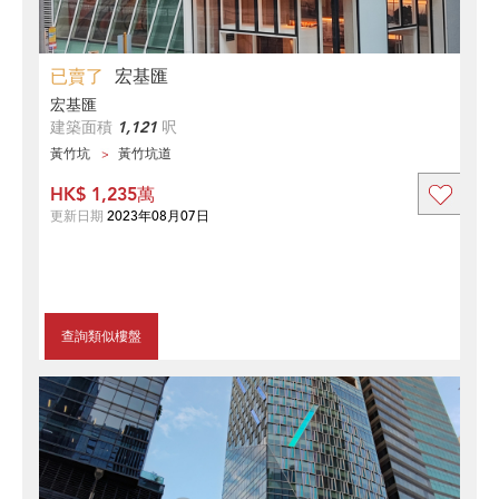
已賣了
宏基匯
宏基匯
建築面積
1,121
呎
黃竹坑
黃竹坑道
HK$ 1,235萬
更新日期
2023年08月07日
查詢類似樓盤