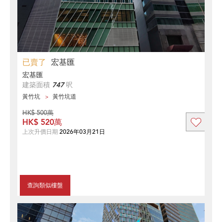
已賣了
宏基匯
宏基匯
建築面積
747
呎
黃竹坑
黃竹坑道
HK$ 500萬
HK$ 520萬
上次升價日期
2026年03月21日
查詢類似樓盤