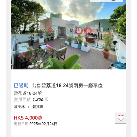
已過期
出售碧荔道18-24號兩房一廳單位
碧荔道18-24號
實用面積
1,206
呎
薄扶林
碧荔道
HK$ 4,000萬
更新日期
2025年02月24日