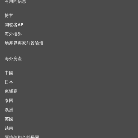
有用的信息
博客
開發者API
海外樓盤
地產界專家前景論壇
海外房產
中國
日本
柬埔寨
泰國
澳洲
英國
越南
阿拉伯聯合酋長國