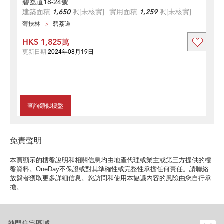
碧荔道18-24號
建築面積
1,650
呎
[未核實]
實用面積
1,259
呎
[未核實]
薄扶林
碧荔道
HK$ 1,825萬
更新日期
2024年08月19日
查詢類似樓盤
免責聲明
本頁顯示的樓盤說明和相關信息均由地產代理或業主或第三方提供的樓
盤資料。OneDay不保證或對其準確性或完整性承擔任何責任。請聯絡
放盤者獲取更多詳細信息。您訪問和使用本協議內容的風險由您自行承
擔。
熱門住宅區域