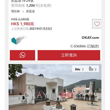
碧荔道18-24號
實用面積
1,206
呎
[未核實]
薄扶林
碧荔道
HK$ 2,680萬
HK$ 1,980萬
上次降價日期
2021年01月23日
OKAY.com
C-036846 (
已驗證
)
立即查詢
2
2