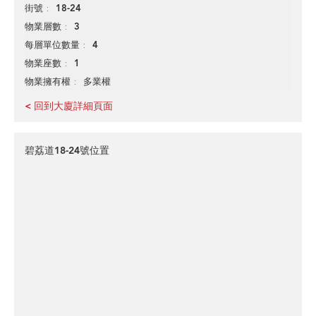
18-24
街號
3
物業層數
4
每層單位數量
1
物業座數
多業權
物業擁有權
< 回到大廈詳細頁面
碧荔道18-24號位置