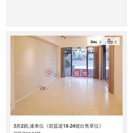
3
2
3房2廁,連車位《碧荔道18-24號出售單位》