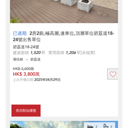
已過期
2房2廁,極高層,連車位,頂層單位碧荔道18-
24號出售單位
碧荔道18-24號
建築面積
1,520
呎
實用面積
1,206
呎
[未核實]
薄扶林
碧荔道
HK$ 3,600萬
HK$ 3,800萬
上次升價日期
2025年04月29日
查詢類似樓盤
2
2