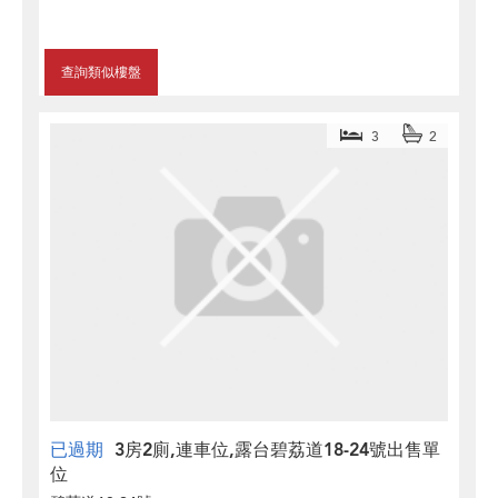
查詢類似樓盤
3
2
已過期
3房2廁,連車位,露台碧荔道18-24號出售單
位