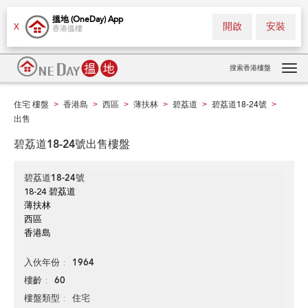
搵地 (OneDay) App
開啟
安裝
X
香港搵樓
搜索香港樓盤
Tog
navi
住宅 樓盤
香港島
西區
薄扶林
碧荔道
碧荔道18-24號
>
>
>
>
>
>
出售
碧荔道18-24號出售樓盤
碧荔道18-24號
18-24 碧荔道
薄扶林
西區
香港島
1964
入伙年份
60
樓齡
住宅
樓盤類型