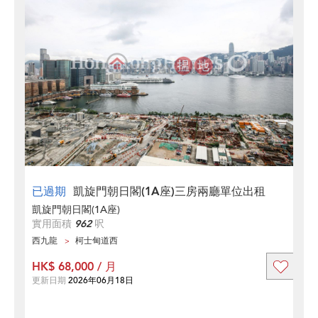
已過期
凱旋門朝日閣(1A座)三房兩廳單位出租
凱旋門朝日閣(1A座)
實用面積
962
呎
西九龍
柯士甸道西
HK$ 68,000 / 月
更新日期
2026年06月18日