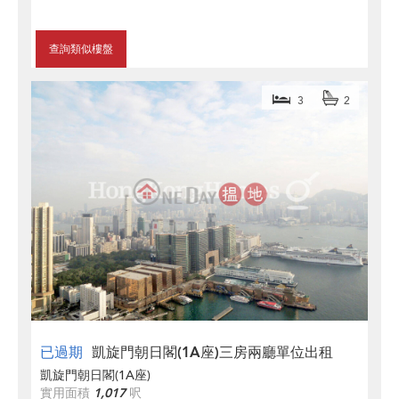
查詢類似樓盤
3
2
已過期
凱旋門朝日閣(1A座)三房兩廳單位出租
凱旋門朝日閣(1A座)
實用面積
1,017
呎