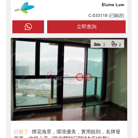
Elaine Lam
C-033118 (
已驗證
)
立即查詢
3
2
已租了
煙花海景，環境優美，實用靚則，名牌發