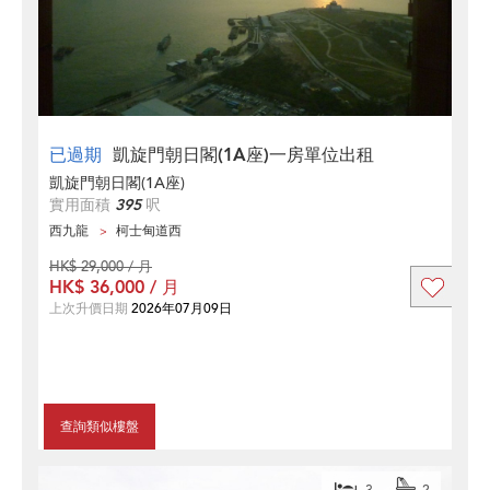
已過期
凱旋門朝日閣(1A座)一房單位出租
凱旋門朝日閣(1A座)
實用面積
395
呎
西九龍
柯士甸道西
HK$ 29,000 / 月
HK$ 36,000 / 月
上次升價日期
2026年07月09日
查詢類似樓盤