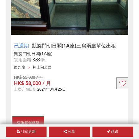
已過期
凱旋門朝日閣(1A座)三房兩廳單位出租
凱旋門朝日閣(1A座)
實用面積
969
呎
西九龍
柯士甸道西
HK$ 55,000 / 月
HK$ 58,000 / 月
上次升價日期
2024年04月25日
查詢類似樓盤
訂閱更新
分享
路線