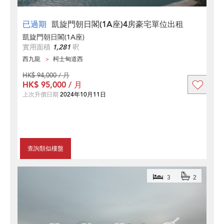
已過期
凱旋門朝日閣(1A座)4房豪宅單位出租
凱旋門朝日閣(1A座)
實用面積
1,281
呎
西九龍
柯士甸道西
HK$ 94,000 / 月
HK$ 95,000 / 月
上次升價日期
2024年10月11日
查詢類似樓盤
3
2