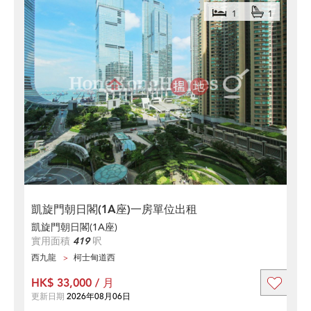
1
1
凱旋門朝日閣(1A座)一房單位出租
凱旋門朝日閣(1A座)
實用面積
419
呎
西九龍
柯士甸道西
HK$ 33,000 / 月
更新日期
2026年08月06日