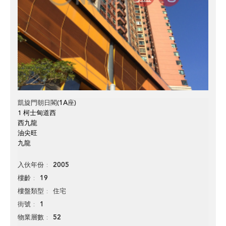
凱旋門朝日閣(1A座)
1 柯士甸道西
西九龍
油尖旺
九龍
2005
入伙年份
19
樓齡
住宅
樓盤類型
1
街號
52
物業層數