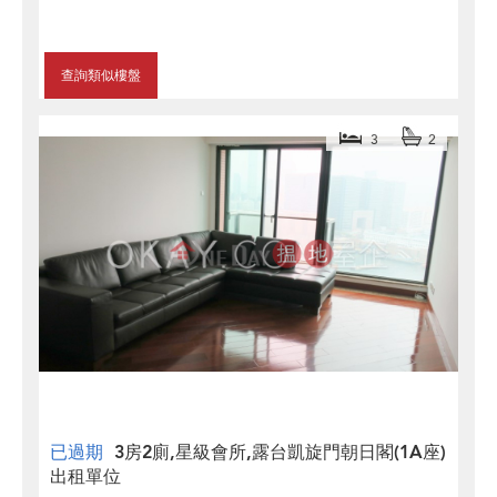
查詢類似樓盤
3
2
已過期
3房2廁,星級會所,露台凱旋門朝日閣(1A座)
出租單位