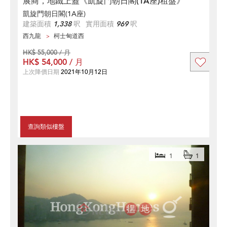
展商，地鐵上蓋《凱旋門朝日閣(1A座)租盤》
凱旋門朝日閣(1A座)
建築面積
1,338
呎
實用面積
969
呎
西九龍
柯士甸道西
HK$ 55,000 / 月
HK$ 54,000 / 月
上次降價日期
2021年10月12日
查詢類似樓盤
1
1