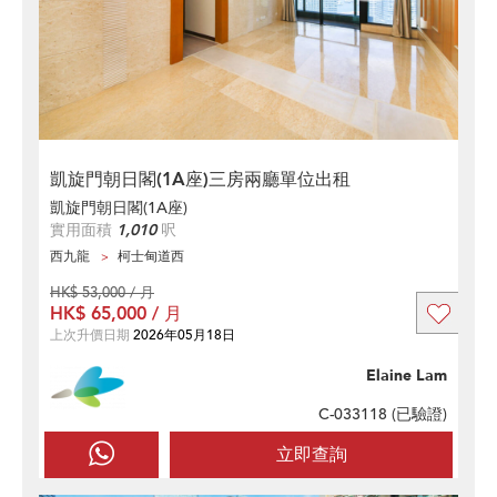
凱旋門朝日閣(1A座)三房兩廳單位出租
凱旋門朝日閣(1A座)
實用面積
1,010
呎
西九龍
柯士甸道西
HK$ 53,000 / 月
HK$ 65,000 / 月
上次升價日期
2026年05月18日
Elaine Lam
C-033118 (
已驗證
)
立即查詢