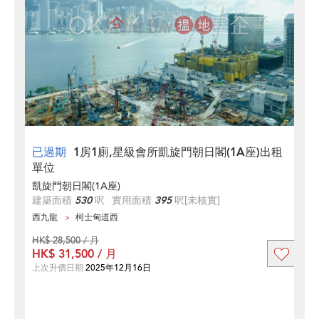
已過期
1房1廁,星級會所凱旋門朝日閣(1A座)出租
單位
凱旋門朝日閣(1A座)
建築面積
530
呎
實用面積
395
呎
[未核實]
西九龍
柯士甸道西
HK$ 28,500 / 月
HK$ 31,500 / 月
上次升價日期
2025年12月16日