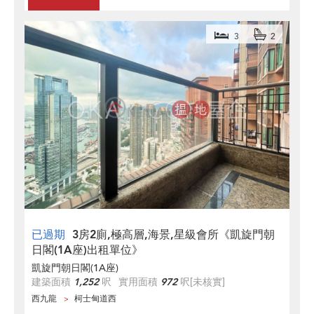
3
2
已過期
3房2廁,極高層,海景,星級會所《凱旋門朝
日閣(1A座)出租單位》
凱旋門朝日閣(1A座)
建築面積
1,252
呎
實用面積
972
呎
[未核實]
西九龍
柯士甸道西