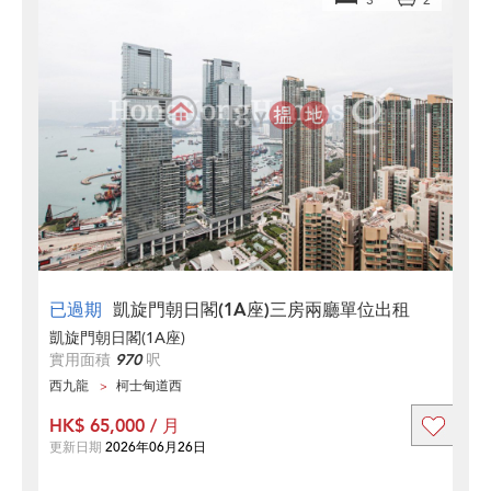
3
2
已過期
凱旋門朝日閣(1A座)三房兩廳單位出租
凱旋門朝日閣(1A座)
實用面積
970
呎
西九龍
柯士甸道西
HK$ 65,000 / 月
更新日期
2026年06月26日