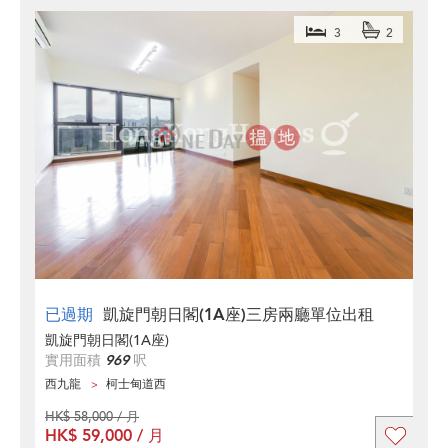
3
2
已過期
凱旋門朝日閣(1A座)三房兩廳單位出租
凱旋門朝日閣(1A座)
實用面積
969
呎
西九龍
柯士甸道西
HK$ 58,000 / 月
HK$ 59,000 / 月