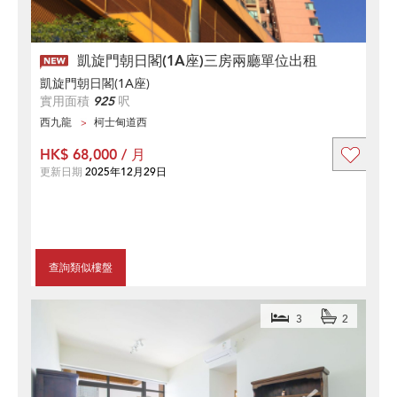
凱旋門朝日閣(1A座)三房兩廳單位出租
凱旋門朝日閣(1A座)
實用面積
925
呎
西九龍
柯士甸道西
HK$ 68,000 / 月
更新日期
2025年12月29日
查詢類似樓盤
3
2