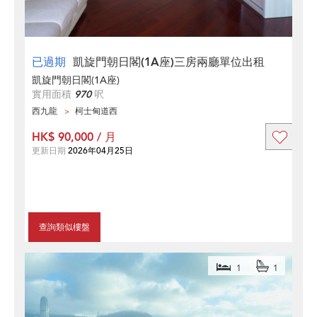
已過期
凱旋門朝日閣(1A座)三房兩廳單位出租
凱旋門朝日閣(1A座)
實用面積
970
呎
西九龍
柯士甸道西
HK$ 90,000 / 月
更新日期
2026年04月25日
查詢類似樓盤
1
1