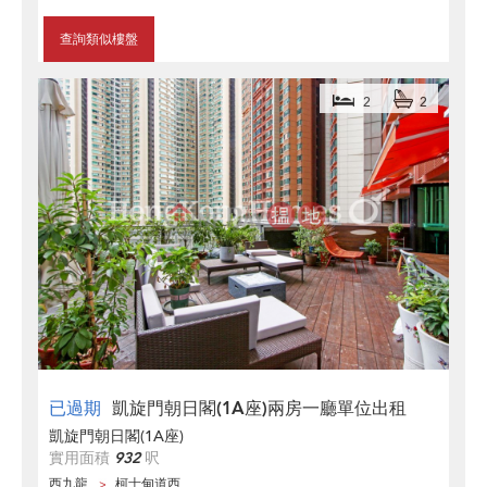
查詢類似樓盤
2
2
已過期
凱旋門朝日閣(1A座)兩房一廳單位出租
凱旋門朝日閣(1A座)
實用面積
932
呎
西九龍
柯士甸道西