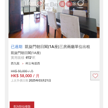
已過期
凱旋門朝日閣(1A座)三房兩廳單位出租
凱旋門朝日閣(1A座)
實用面積
972
呎
西九龍
柯士甸道西
HK$ 50,000 / 月
HK$ 58,000 / 月
上次升價日期
2025年03月21日
查詢類似樓盤