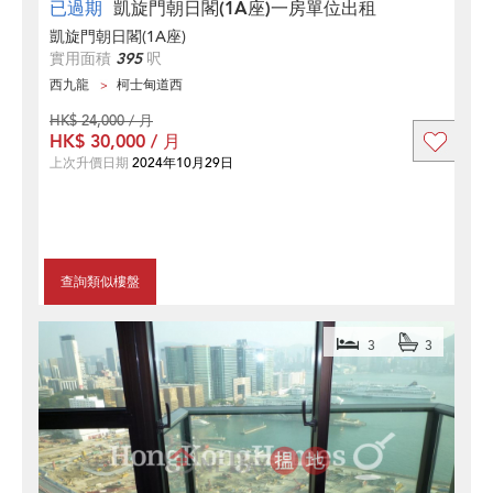
已過期
凱旋門朝日閣(1A座)一房單位出租
凱旋門朝日閣(1A座)
實用面積
395
呎
西九龍
柯士甸道西
HK$ 24,000 / 月
HK$ 30,000 / 月
上次升價日期
2024年10月29日
查詢類似樓盤
3
3