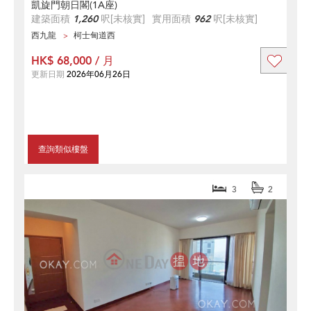
凱旋門朝日閣(1A座)
建築面積
1,260
呎
[未核實]
實用面積
962
呎
[未核實]
西九龍
柯士甸道西
HK$ 68,000 / 月
更新日期
2026年06月26日
查詢類似樓盤
3
2