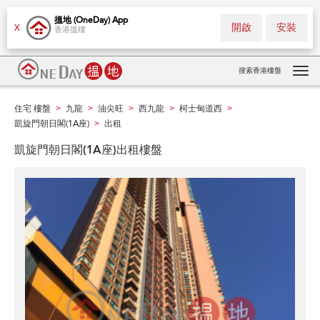
搵地 (OneDay) App
開啟
安裝
X
香港搵樓
搜索香港樓盤
Tog
navi
住宅 樓盤
九龍
油尖旺
西九龍
柯士甸道西
>
>
>
>
>
凱旋門朝日閣(1A座)
出租
>
凱旋門朝日閣(1A座)出租樓盤