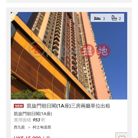
3
2
凱旋門朝日閣(1A座)三房兩廳單位出租
凱旋門朝日閣(1A座)
實用面積
953
呎
西九龍
柯士甸道西