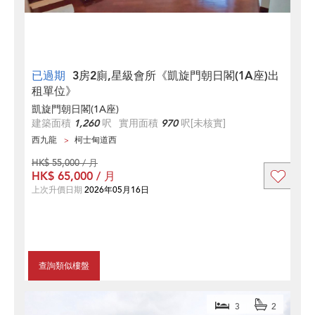
已過期
3房2廁,星級會所《凱旋門朝日閣(1A座)出
租單位》
凱旋門朝日閣(1A座)
建築面積
1,260
呎
實用面積
970
呎
[未核實]
西九龍
柯士甸道西
HK$ 55,000 / 月
HK$ 65,000 / 月
上次升價日期
2026年05月16日
查詢類似樓盤
3
2