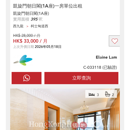
凱旋門朝日閣(1A座)一房單位出租
凱旋門朝日閣(1A座)
實用面積
395
呎
西九龍
柯士甸道西
HK$ 28,000 / 月
HK$ 33,000 / 月
上次升價日期
2026年05月18日
Elaine Lam
C-033118 (
已驗證
)
立即查詢
3
2