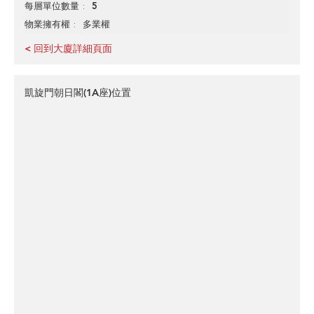
5
每層單位數量
多業權
物業擁有權
< 回到大廈詳細頁面
凱旋門朝日閣(1A座)位置