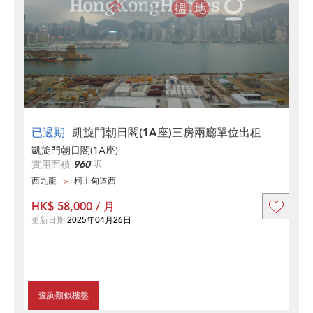
已過期
凱旋門朝日閣(1A座)三房兩廳單位出租
凱旋門朝日閣(1A座)
實用面積
960
呎
西九龍
柯士甸道西
HK$ 58,000 / 月
更新日期
2025年04月26日
查詢類似樓盤