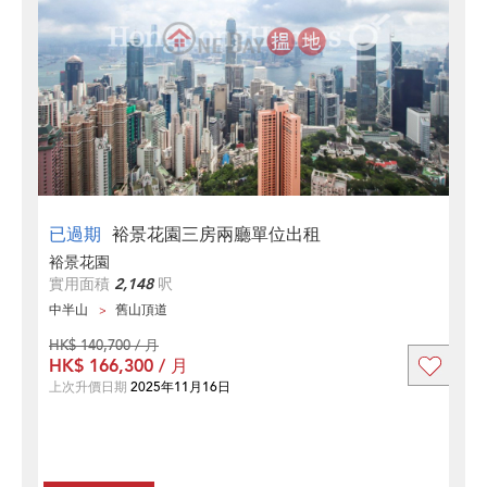
已過期
裕景花園三房兩廳單位出租
裕景花園
實用面積
2,148
呎
中半山
舊山頂道
HK$ 140,700 / 月
HK$ 166,300 / 月
上次升價日期
2025年11月16日