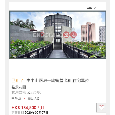
2
已租了
中半山兩房一廳筍盤出租|住宅單位
裕景花園
實用面積
2,535
呎
中半山
舊山頂道
HK$ 184,500 / 月
更新日期
2020年09月07日