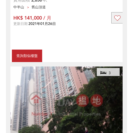
實用面積
2,830
呎
中半山
舊山頂道
HK$ 141,000 / 月
更新日期
2021年01月26日
查詢類似樓盤
3