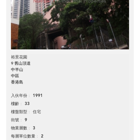
裕景花園
9 舊山頂道
中半山
中區
香港島
1991
入伙年份
33
樓齡
住宅
樓盤類型
9
街號
3
物業層數
2
每層單位數量