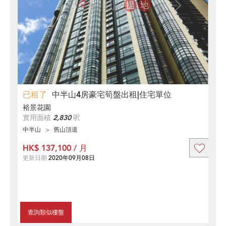
已租了
中半山4房豪宅筍盤出租|住宅單位
裕景花園
實用面積
2,830
呎
中半山
舊山頂道
HK$ 137,100 / 月
更新日期
2020年09月08日
查詢類似樓盤