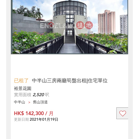
已租了
中半山三房兩廳筍盤出租|住宅單位
裕景花園
實用面積
2,520
呎
中半山
舊山頂道
HK$ 142,300 / 月
更新日期
2021年01月19日