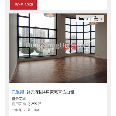
查詢類似樓盤
4
3
已過期
裕景花園4房豪宅單位出租
裕景花園
實用面積
2,255
呎
中半山
舊山頂道