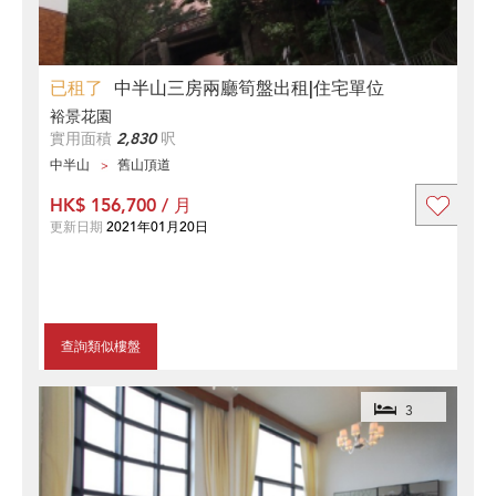
已租了
中半山三房兩廳筍盤出租|住宅單位
裕景花園
實用面積
2,830
呎
中半山
舊山頂道
HK$ 156,700 / 月
更新日期
2021年01月20日
查詢類似樓盤
3