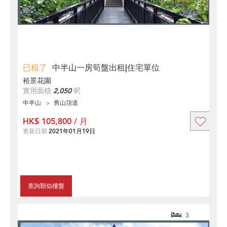
已租了
中半山一房筍盤出租|住宅單位
裕景花園
實用面積
2,050
呎
中半山
舊山頂道
HK$ 105,800 / 月
更新日期
2021年01月19日
查詢類似樓盤
3