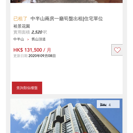
已租了
中半山兩房一廳筍盤出租|住宅單位
裕景花園
實用面積
2,520
呎
中半山
舊山頂道
HK$ 131,500 / 月
更新日期
2020年09月08日
查詢類似樓盤
4