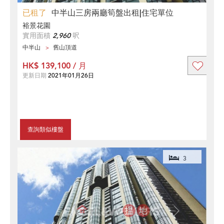
已租了
中半山三房兩廳筍盤出租|住宅單位
裕景花園
實用面積
2,960
呎
中半山
舊山頂道
HK$ 139,100 / 月
更新日期
2021年01月26日
查詢類似樓盤
3