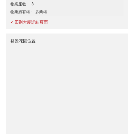
3
物業座數
多業權
物業擁有權
< 回到大廈詳細頁面
裕景花園位置