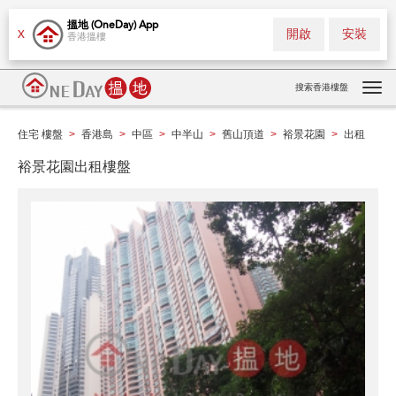
搵地 (OneDay) App
開啟
安裝
X
香港搵樓
搜索香港樓盤
Tog
navi
住宅 樓盤
香港島
中區
中半山
舊山頂道
裕景花園
出租
>
>
>
>
>
>
裕景花園出租樓盤