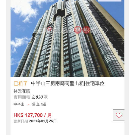
已租了
中半山三房兩廳筍盤出租|住宅單位
裕景花園
實用面積
2,830
呎
中半山
舊山頂道
HK$ 127,700 / 月
更新日期
2021年01月26日