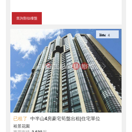
查詢類似樓盤
4
已租了
中半山4房豪宅筍盤出租|住宅單位
裕景花園