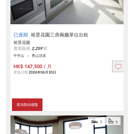
已過期
裕景花園三房兩廳單位出租
裕景花園
實用面積
2,259
呎
中半山
舊山頂道
HK$ 147,500 / 月
更新日期
2026年06月30日
查詢類似樓盤
3
3