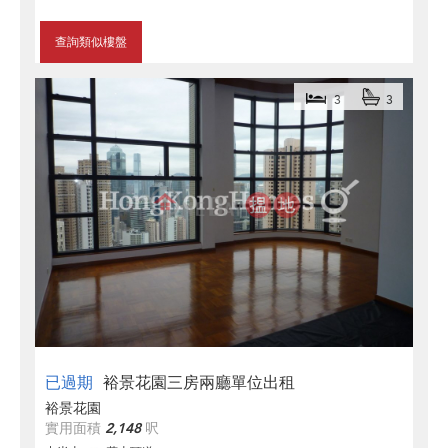
查詢類似樓盤
3
3
已過期
裕景花園三房兩廳單位出租
裕景花園
實用面積
2,148
呎