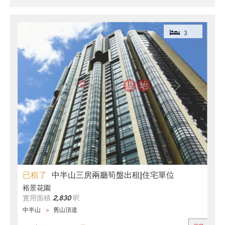
3
已租了
中半山三房兩廳筍盤出租|住宅單位
裕景花園
實用面積
2,830
呎
中半山
舊山頂道