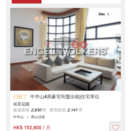
4
已租了
中半山4房豪宅筍盤出租|住宅單位
裕景花園
建築面積
2,830
呎
實用面積
2,141
呎
中半山
舊山頂道
HK$ 152,800 / 月