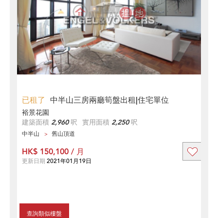
已租了
中半山三房兩廳筍盤出租|住宅單位
裕景花園
建築面積
2,960
呎
實用面積
2,250
呎
中半山
舊山頂道
HK$ 150,100 / 月
更新日期
2021年01月19日
查詢類似樓盤