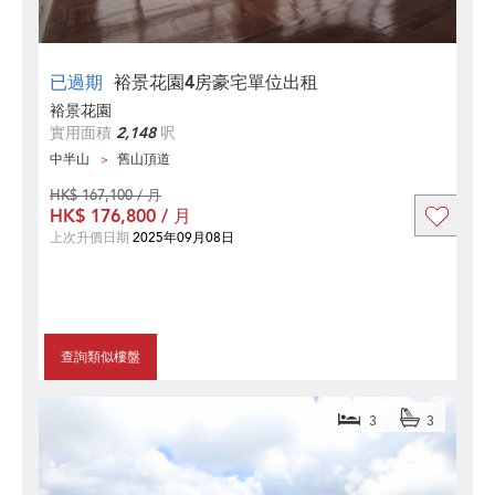
已過期
裕景花園4房豪宅單位出租
裕景花園
實用面積
2,148
呎
中半山
舊山頂道
HK$ 167,100 / 月
HK$ 176,800 / 月
上次升價日期
2025年09月08日
查詢類似樓盤
3
3