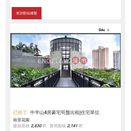
查詢類似樓盤
4
已租了
中半山4房豪宅筍盤出租|住宅單位
裕景花園
建築面積
2,830
呎
實用面積
2,141
呎