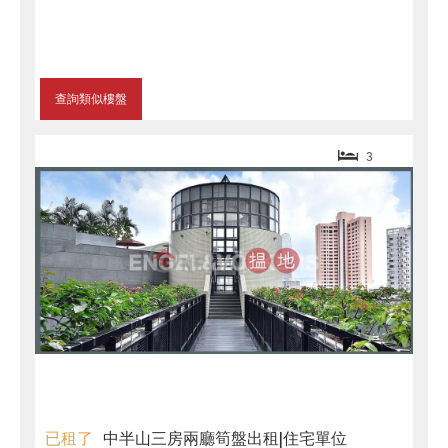
查詢類似樓盤
3
已租了
中半山三房兩廳筍盤出租|住宅單位