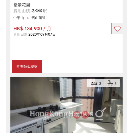
裕景花園
實用面積
2,960
呎
中半山
舊山頂道
HK$ 134,900 / 月
更新日期
2020年09月07日
查詢類似樓盤
3
3