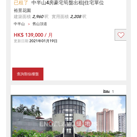
已租了
中半山4房豪宅筍盤出租|住宅單位
裕景花園
建築面積
2,960
呎
實用面積
2,208
呎
中半山
舊山頂道
HK$ 139,000 / 月
更新日期
2021年01月19日
查詢類似樓盤
1