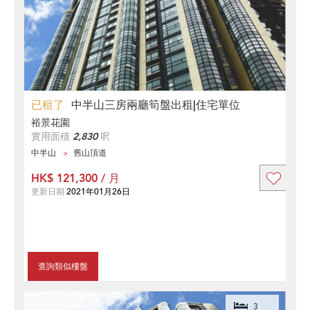
已租了
中半山三房兩廳筍盤出租|住宅單位
裕景花園
實用面積
2,830
呎
中半山
舊山頂道
HK$ 121,300 / 月
更新日期
2021年01月26日
查詢類似樓盤
3