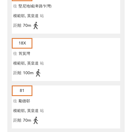
往
堅尼地城(卑路乍灣)
模範邨, 英皇道
站
距離
70m
18X
往
筲箕灣
模範邨, 英皇道
站
距離
100m
81
往
勵德邨
模範邨, 英皇道
站
距離
70m