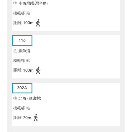
往
小西灣(藍灣半島)
模範邨
站
距離
100m
116
往
鰂魚涌
模範邨
站
距離
100m
302A
往
北角 (健康村)
模範邨
站
距離
70m