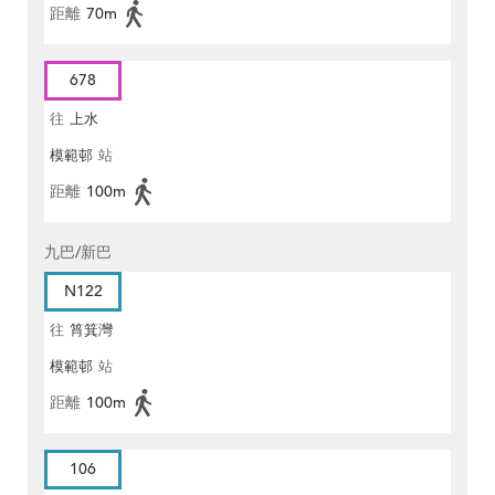
距離
70m
678
往
上水
模範邨
站
距離
100m
九巴/新巴
N122
往
筲箕灣
模範邨
站
距離
100m
106