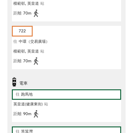
模範邨, 英皇道
站
距離
70m
722
往
中環（交易廣場）
模範邨, 英皇道
站
距離
70m
電車
往
跑馬地
英皇道(健康東街)
站
距離
90m
往
筲箕灣