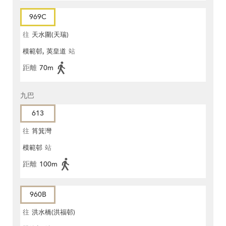
969C
往
天水圍(天瑞)
模範邨, 英皇道
站
距離
70m
九巴
613
往
筲箕灣
模範邨
站
距離
100m
960B
往
洪水橋(洪福邨)