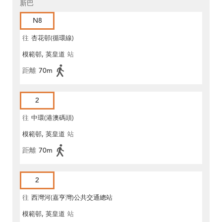
新巴
N8
往
杏花邨(循環線)
模範邨, 英皇道
站
距離
70m
2
往
中環(港澳碼頭)
模範邨, 英皇道
站
距離
70m
2
往
西灣河(嘉亨灣)公共交通總站
模範邨, 英皇道
站