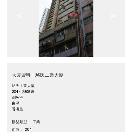
<
>
大廈資料：駱氏工業大廈
駱氏工業大廈
204 七姊妹道
鰂魚涌
東區
香港島
工業
樓盤類型
204
街號