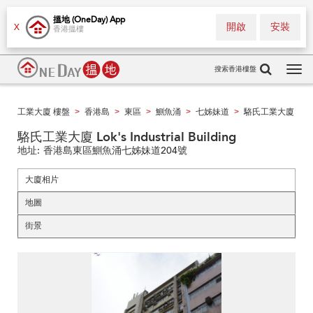
搵地 (OneDay) App
開啟
安裝
X
香港搵樓
搜索香港樓盤
Tog
navi
工業大廈 樓盤
香港島
東區
鰂魚涌
七姊妹道
駱氏工業大廈
>
>
>
>
>
駱氏工業大廈 Lok's Industrial Building
地址:
香港島東區鰂魚涌七姊妹道204號
大廈相片
地圖
街景