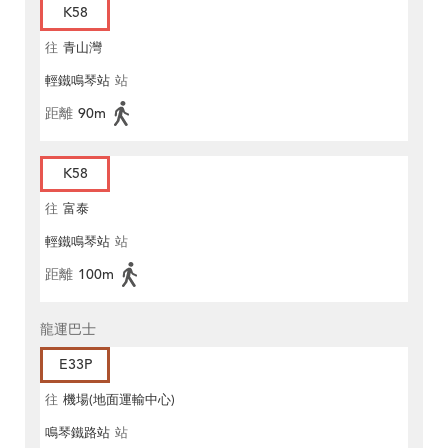
K58
往
青山灣
輕鐵鳴琴站
站
距離
90m
K58
往
富泰
輕鐵鳴琴站
站
距離
100m
龍運巴士
E33P
往
機場(地面運輸中心)
鳴琴鐵路站
站