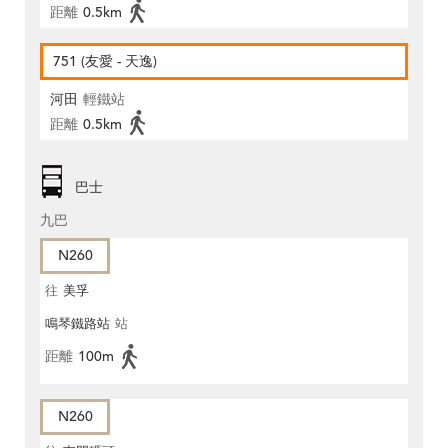
距離
0.5km
751 (友愛 - 天逸)
河田
輕鐵站
距離
0.5km
巴士
九巴
N260
往
美孚
鳴琴鐵路站
站
距離
100m
N260