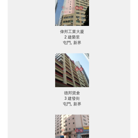
偉邦工業大廈
2 建榮里
屯門, 新界
德邦貨倉
3 建發街
屯門, 新界