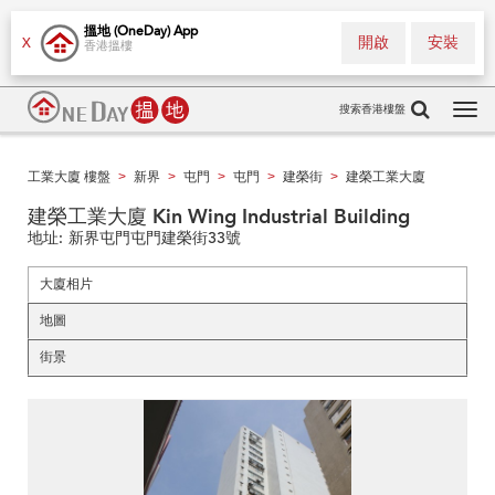
搵地 (OneDay) App
開啟
安裝
X
香港搵樓
搜索香港樓盤
Tog
navi
工業大廈 樓盤
新界
屯門
屯門
建榮街
建榮工業大廈
>
>
>
>
>
建榮工業大廈 Kin Wing Industrial Building
地址:
新界屯門屯門建榮街33號
大廈相片
地圖
街景