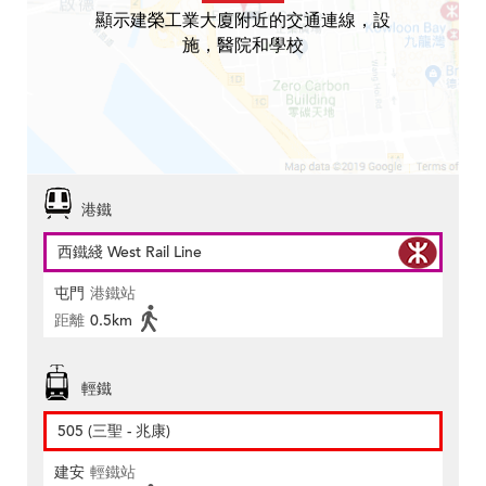
顯示建榮工業大廈附近的交通連線，設
施，醫院和學校
港鐵
西鐵綫 West Rail Line
屯門
港鐵站
距離
0.5km
輕鐵
505 (三聖 - 兆康)
建安
輕鐵站