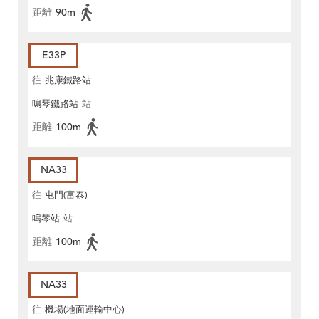
距離
90m
E33P
往
兆康鐵路站
鳴琴鐵路站
站
距離
100m
NA33
往
屯門(富泰)
鳴琴站
站
距離
100m
NA33
往
機場(地面運輸中心)