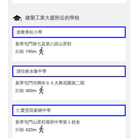
建榮工業大廈附近的學校
道教青松小學
新界屯門第七及第八區山景邨
距離
190m
浸信會永隆中學
新界屯門河興街６Ａ大興花園第二期
距離
400m
仁愛堂田家炳中學
新界屯門山景邨屋邨中學第１校舍
距離
420m