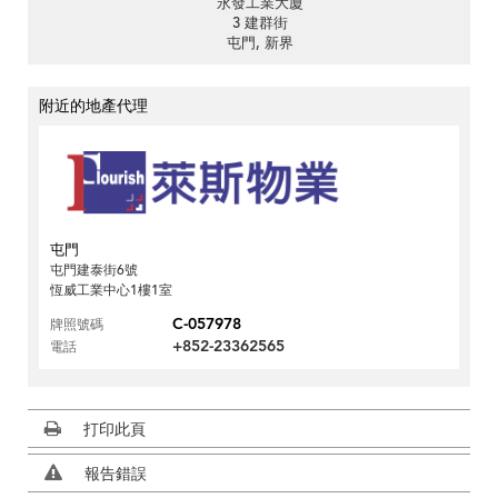
永發工業大廈
3 建群街
屯門, 新界
附近的地產代理
屯門
屯門建泰街6號
恆威工業中心1樓1室
C-057978
牌照號碼
+852-23362565
電話
打印此頁
報告錯誤