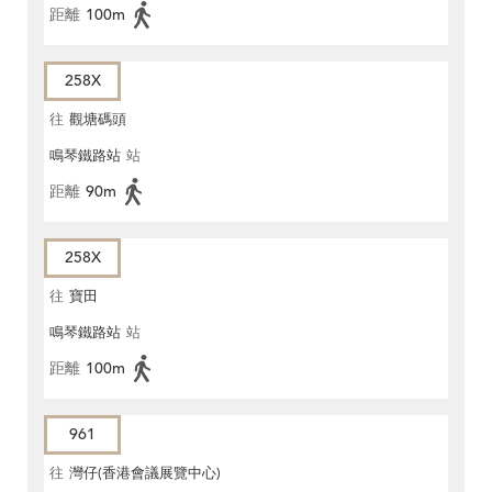
距離
100m
258X
往
觀塘碼頭
鳴琴鐵路站
站
距離
90m
258X
往
寶田
鳴琴鐵路站
站
距離
100m
961
往
灣仔(香港會議展覽中心)