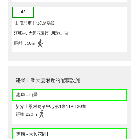
45
往
屯門市中心(循環線)
河旺街, 大興花園第1期對出
站
距離
560m
建榮工業大廈附近的配套設施
惠康 - 山景
新界山景村商業中心第1期119-120室
距離
220m
惠康 - 大興花園1