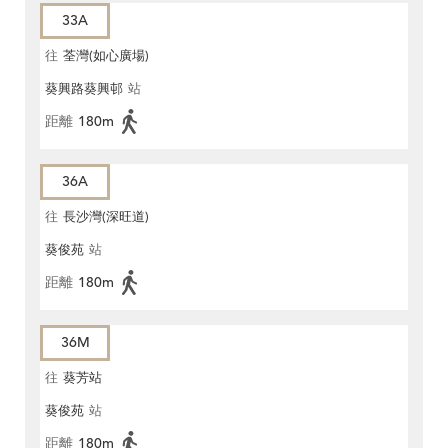
33A
往
荃灣(如心廣場)
葵興路葵興邨
站
距離
180m
36A
往
長沙灣(深旺道)
葵俊苑
站
距離
180m
36M
往
葵芳站
葵俊苑
站
距離
180m