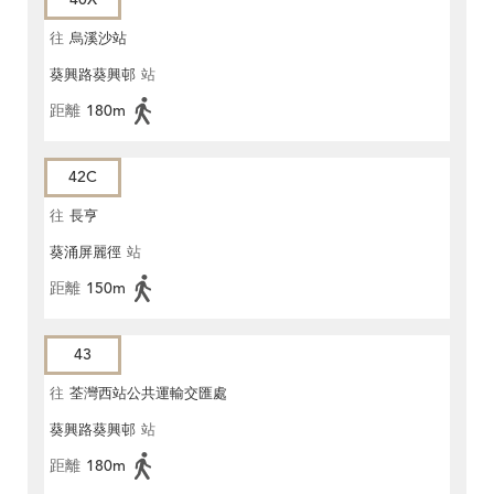
往
烏溪沙站
葵興路葵興邨
站
距離
180m
42C
往
長亨
葵涌屏麗徑
站
距離
150m
43
往
荃灣西站公共運輸交匯處
葵興路葵興邨
站
距離
180m