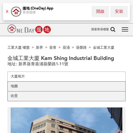
搵地 (OneDay) App
開啟
安裝
X
香港搵樓
搜索香港樓盤
Tog
navi
工業大廈 樓盤
新界
葵青
葵涌
葵榮路
金城工業大廈
>
>
>
>
>
金城工業大廈 Kam Shing Industrial Building
地址:
新界葵青葵涌葵榮路1-11號
大廈相片
地圖
街景