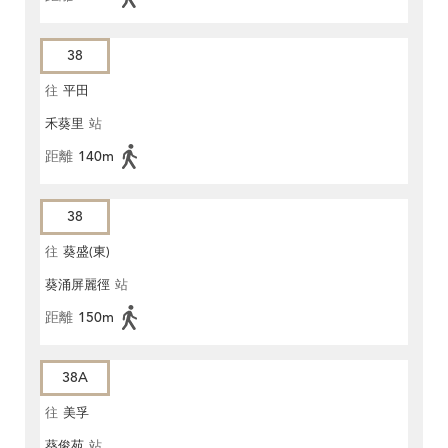
38
往
平田
禾葵里
站
距離
140m
38
往
葵盛(東)
葵涌屏麗徑
站
距離
150m
38A
往
美孚
葵俊苑
站