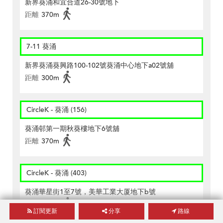
新界葵涌和宜合道26-30號地下
距離
370m
7-11 葵涌
新界葵涌葵興路100-102號葵涌中心地下a02號舖
距離
300m
CircleK - 葵涌 (156)
葵涌邨第一期秋葵樓地下6號舖
距離
370m
CircleK - 葵涌 (403)
葵涌華星街1至7號，美華工業大厦地下b號
距離
280m
訂閱更新
分享
路線