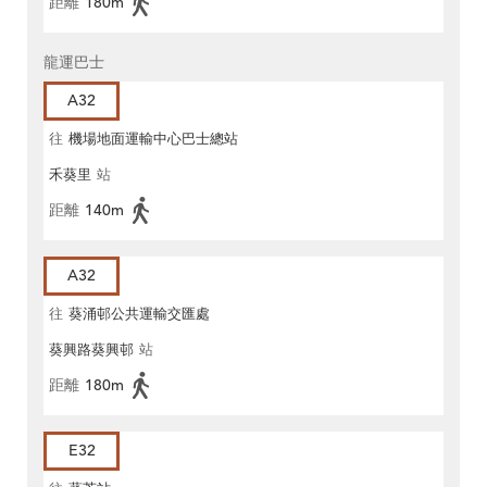
距離
180m
龍運巴士
A32
往
機場地面運輸中心巴士總站
禾葵里
站
距離
140m
A32
往
葵涌邨公共運輸交匯處
葵興路葵興邨
站
距離
180m
E32