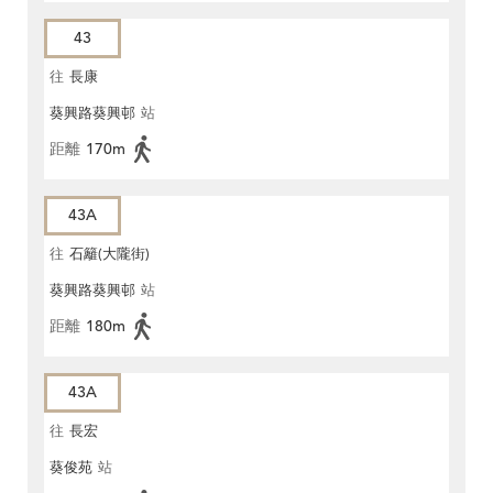
43
往
長康
葵興路葵興邨
站
距離
170m
43A
往
石籬(大隴街)
葵興路葵興邨
站
距離
180m
43A
往
長宏
葵俊苑
站