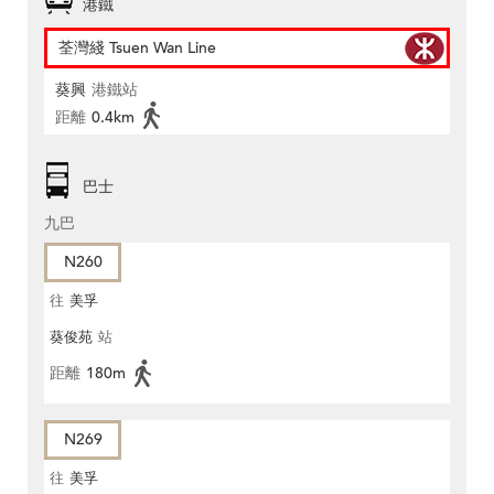
港鐵
荃灣綫 Tsuen Wan Line
葵興
港鐵站
距離
0.4km
巴士
九巴
N260
往
美孚
葵俊苑
站
距離
180m
N269
往
美孚