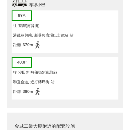
專線小巴
89A
往
荃灣(河背街)
港鐵葵興站, 新葵興廣場巴士總站
站
距離
370m
403P
往
沙田(担杆莆街)(循環線)
和宜合道, 近打磚坪街
站
距離
380m
金城工業大廈附近的配套設施