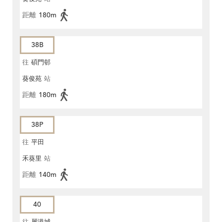
距離
180m
38B
往
碩門邨
葵俊苑
站
距離
180m
38P
往
平田
禾葵里
站
距離
140m
40