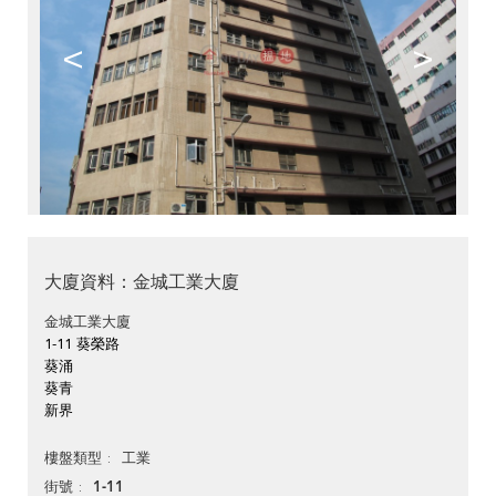
<
>
大廈資料：金城工業大廈
金城工業大廈
1-11 葵榮路
葵涌
葵青
新界
工業
樓盤類型
1-11
街號