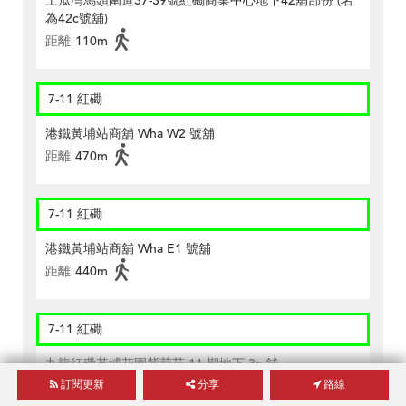
土瓜灣馬頭圍道37-39號紅磡商業中心地下42舖部份 (名
為42c號舖)
距離
110m
7-11 紅磡
港鐵黃埔站商舖 Wha W2 號舖
距離
470m
7-11 紅磡
港鐵黃埔站商舖 Wha E1 號舖
距離
440m
7-11 紅磡
九龍紅磡黃埔花園紫荊苑 11 期地下 3c 舖
訂閱更新
分享
路線
距離
450m