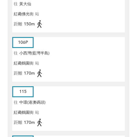
往
黃大仙
紅磡佛光街
站
距離
150m
106P
往
小西灣(藍灣半島)
紅磡鶴園街
站
距離
170m
115
往
中環(港澳碼頭)
紅磡鶴園街
站
距離
170m