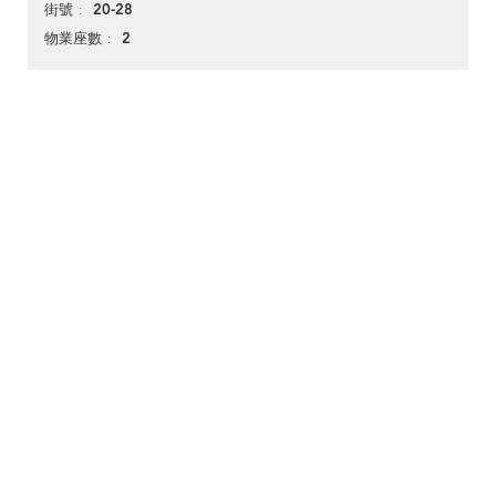
20-28
街號
2
物業座數