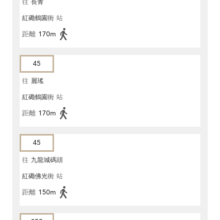
往
長青
紅磡鶴園街
站
距離
170m
45
往
麗瑤
紅磡鶴園街
站
距離
170m
45
往
九龍城碼頭
紅磡佛光街
站
距離
150m