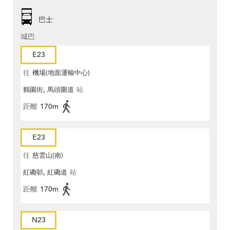
巴士
城巴
E23
往
機場(地面運輸中心)
鶴園街, 馬頭圍道
站
距離
170m
E23
往
慈雲山(南)
紅磡邨, 紅磡道
站
距離
170m
N23