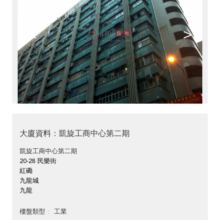
<
>
大廈資料：凱旋工商中心第二期
凱旋工商中心第二期
20-28 民樂街
紅磡
九龍城
九龍
工業
樓盤類型