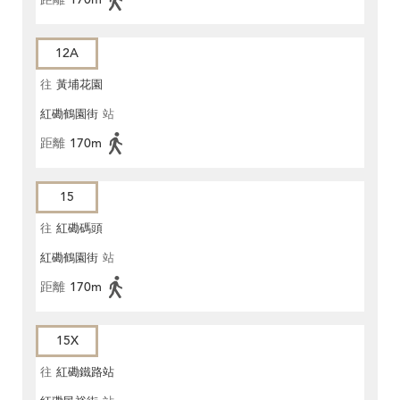
12A
往
黃埔花園
紅磡鶴園街
站
距離
170m
15
往
紅磡碼頭
紅磡鶴園街
站
距離
170m
15X
往
紅磡鐵路站