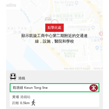
點擊此處
顯示凱旋工商中心第二期附近的交通連
線，設施，醫院和學校
港鐵
觀塘綫 Kwun Tong line
黃埔
港鐵站
距離
0.5km