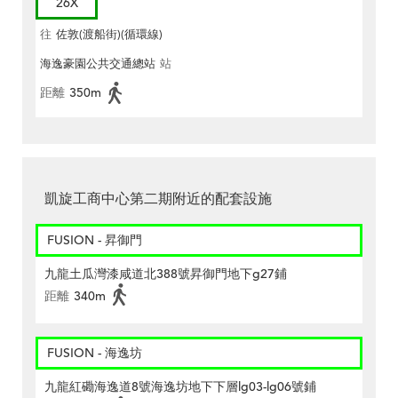
26X
往
佐敦(渡船街)(循環線)
海逸豪園公共交通總站
站
距離
350m
凱旋工商中心第二期附近的配套設施
FUSION - 昇御門
九龍土瓜灣漆咸道北388號昇御門地下g27鋪
距離
340m
FUSION - 海逸坊
九龍紅磡海逸道8號海逸坊地下下層lg03-lg06號鋪