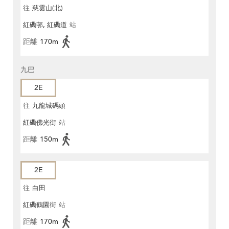
往
慈雲山(北)
紅磡邨, 紅磡道
站
距離
170m
九巴
2E
往
九龍城碼頭
紅磡佛光街
站
距離
150m
2E
往
白田
紅磡鶴園街
站
距離
170m