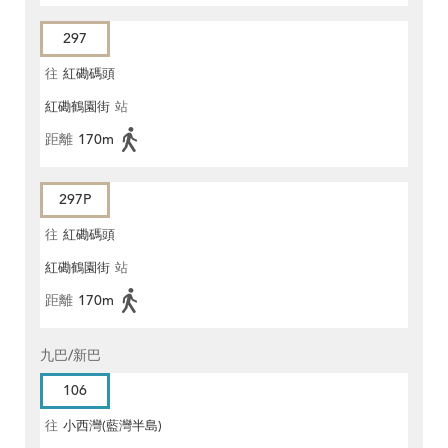
297
往
紅磡碼頭
紅磡鶴園街
站
距離
170m
297P
往
紅磡碼頭
紅磡鶴園街
站
距離
170m
九巴/新巴
106
往
小西灣(藍灣半島)