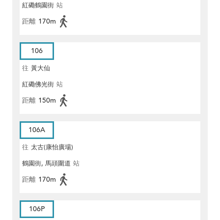
紅磡鶴園街
站
距離
170m
106
往
黃大仙
紅磡佛光街
站
距離
150m
106A
往
太古(康怡廣場)
鶴園街, 馬頭圍道
站
距離
170m
106P