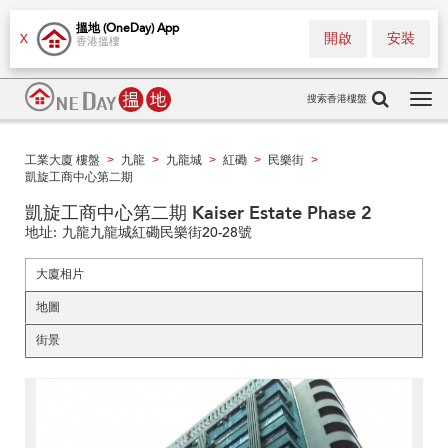
搵地 (OneDay) App
開啟
安裝
X
香港搵樓
搜索香港樓盤
Tog
navi
工業大廈 樓盤
九龍
九龍城
紅磡
民樂街
>
>
>
>
>
凱旋工商中心第二期
凱旋工商中心第二期 Kaiser Estate Phase 2
地址:
九龍九龍城紅磡民樂街20-28號
大廈相片
地圖
街景