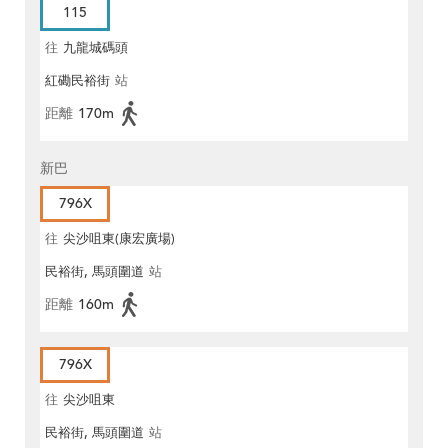
115
往
九龍城碼頭
紅磡民裕街
站
距離
170m
新巴
796X
往
尖沙咀東(康宏廣場)
民裕街, 馬頭圍道
站
距離
160m
796X
往
尖沙咀東
民裕街, 馬頭圍道
站