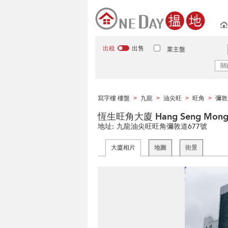
出租
出售
業主盤
寫字樓 樓盤
九龍
油尖旺
旺角
彌敦
>
>
>
>
恆生旺角大廈 Hang Seng Mongko
地址:
九龍油尖旺旺角彌敦道677號
大廈相片
地圖
街景