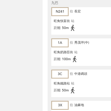
九巴
N241
往
長宏
旺角快富街
站
距離
50m
1A
往
秀茂坪(中)
旺角奶路臣街
站
距離
100m
3C
往
中港碼頭
旺角鐵路站
站
距離
50m
3X
往
油麻地