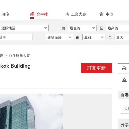
住宅
寫字樓
工業大廈
車位
選擇地區
由
最低價
至
最高價
建築面績
由
最細
至
最大
道
恆生旺角大廈
>
k Building
訂閱更新
香港
分享