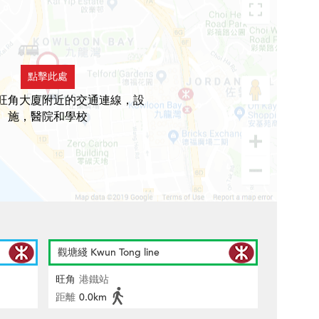
點擊此處
旺角大廈附近的交通連線，設
施，醫院和學校
觀塘綫 Kwun Tong line
旺角
港鐵站
距離
0.0km