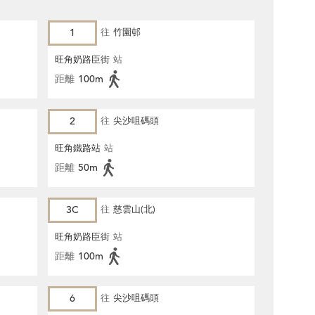
1
往
竹園邨
旺角奶路臣街
站
距離
100m
2
往
尖沙咀碼頭
旺角鐵路站
站
距離
50m
3C
往
慈雲山(北)
旺角奶路臣街
站
距離
100m
6
往
尖沙咀碼頭