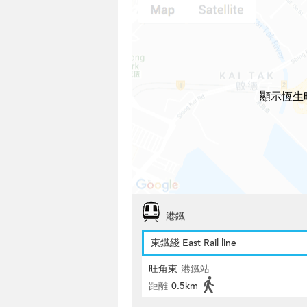
顯示恆生
港鐵
東鐵綫 East Rail line
旺角東
港鐵站
距離
0.5km