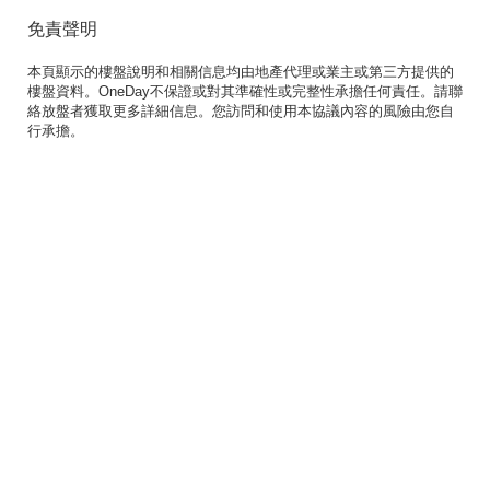
免責聲明
本頁顯示的樓盤說明和相關信息均由地產代理或業主或第三方提供的
樓盤資料。OneDay不保證或對其準確性或完整性承擔任何責任。請聯
絡放盤者獲取更多詳細信息。您訪問和使用本協議內容的風險由您自
行承擔。