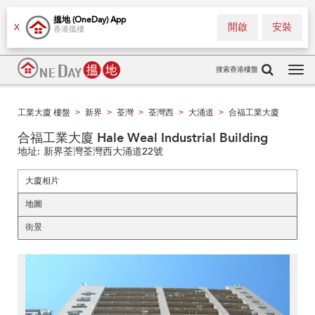
搵地 (OneDay) App
開啟
安裝
X
香港搵樓
搜索香港樓盤
Tog
navi
工業大廈 樓盤
新界
荃灣
荃灣西
大涌道
合福工業大廈
>
>
>
>
>
合福工業大廈 Hale Weal Industrial Building
地址:
新界荃灣荃灣西大涌道22號
大廈相片
地圖
街景