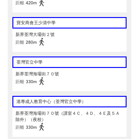
距離
420m
寶安商會王少清中學
新界荃灣大壩街２號
距離
280m
荃灣官立中學
新界荃灣海壩街７０號
距離
330m
港專成人教育中心（荃灣官立中學）
新界荃灣海壩街７０號（課室４Ｃ、４Ｄ、４Ｅ及５Ａ
除外）（夜校）
距離
330m