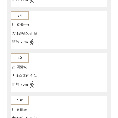
34
往
葵盛(中)
大涌道福來邨
站
距離
70m
40
往
麗港城
大涌道福來邨
站
距離
70m
48P
往
青龍頭