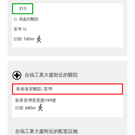
313
往
瑪嘉烈醫院
荃灣
站
距離
160m
合福工業大廈附近的醫院
香港港安醫院–荃灣
新界荃灣荃景圍199號
距離
680m
合福工業大廈附近的配套設施