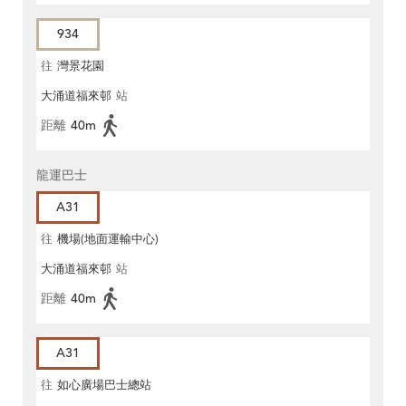
934
往
灣景花園
大涌道福來邨
站
距離
40m
龍運巴士
A31
往
機場(地面運輸中心)
大涌道福來邨
站
距離
40m
A31
往
如心廣場巴士總站