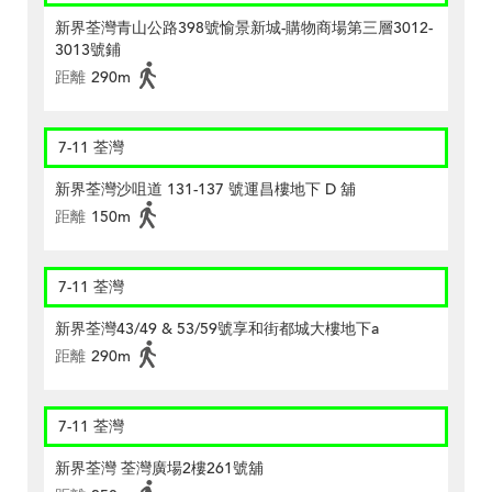
新界荃灣青山公路398號愉景新城-購物商場第三層3012-
3013號鋪
距離
290m
7-11 荃灣
新界荃灣沙咀道 131-137 號運昌樓地下 D 舖
距離
150m
7-11 荃灣
新界荃灣43/49 & 53/59號享和街都城大樓地下a
距離
290m
7-11 荃灣
新界荃灣 荃灣廣場2樓261號舖