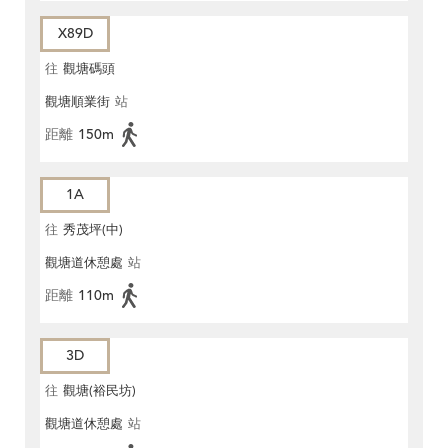
X89D
往
觀塘碼頭
觀塘順業街
站
距離
150m
1A
往
秀茂坪(中)
觀塘道休憩處
站
距離
110m
3D
往
觀塘(裕民坊)
觀塘道休憩處
站