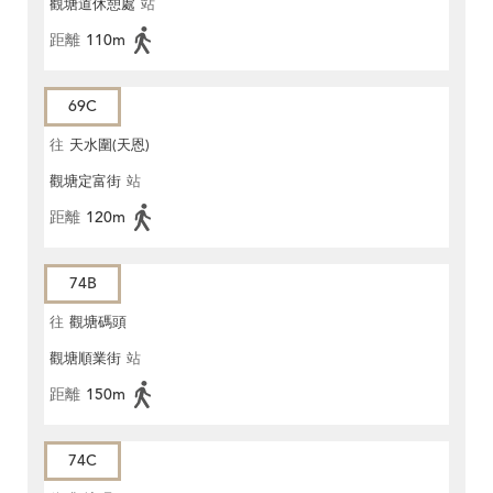
觀塘道休憩處
站
距離
110m
69C
往
天水圍(天恩)
觀塘定富街
站
距離
120m
74B
往
觀塘碼頭
觀塘順業街
站
距離
150m
74C