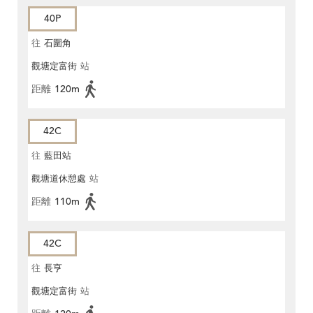
40P
往
石圍角
觀塘定富街
站
距離
120m
42C
往
藍田站
觀塘道休憩處
站
距離
110m
42C
往
長亨
觀塘定富街
站