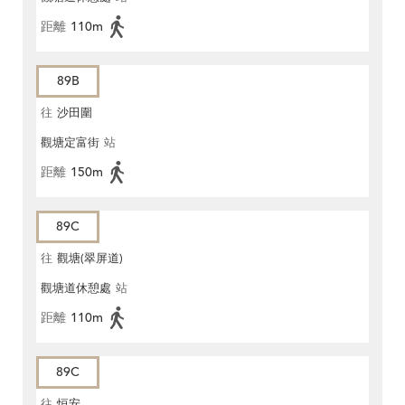
距離
110m
89B
往
沙田圍
觀塘定富街
站
距離
150m
89C
往
觀塘(翠屏道)
觀塘道休憩處
站
距離
110m
89C
往
恒安