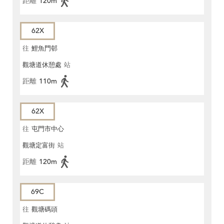
距離
120m
62X
往
鯉魚門邨
觀塘道休憩處
站
距離
110m
62X
往
屯門市中心
觀塘定富街
站
距離
120m
69C
往
觀塘碼頭