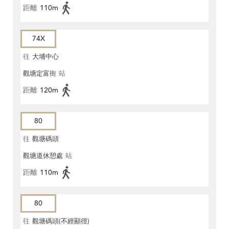
距離
110m
74X
往
大埔中心
觀塘定富街
站
距離
120m
80
往
觀塘碼頭
觀塘道休憩處
站
距離
110m
80
往
觀塘碼頭(不經顯徑)