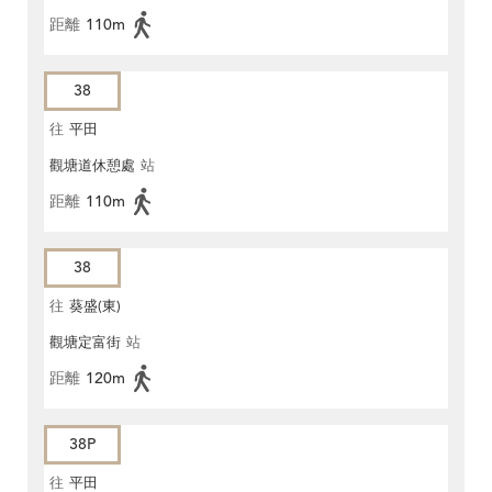
距離
110m
38
往
平田
觀塘道休憩處
站
距離
110m
38
往
葵盛(東)
觀塘定富街
站
距離
120m
38P
往
平田