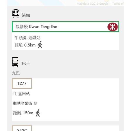
港鐵
觀塘綫 Kwun Tong line
牛頭角
港鐵站
距離
0.5km
巴士
九巴
T277
往
藍田站
觀塘順業街
站
距離
150m
X42C