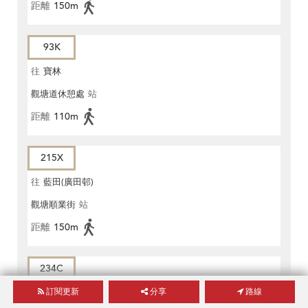
距離
150m
93K
往
寶林
觀塘道休憩處
站
距離
110m
215X
往
藍田(廣田邨)
觀塘順業街
站
距離
150m
234C
訂閱更新
分享
路線
往
觀塘鐵路站