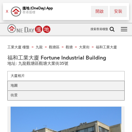
搵地 (OneDay) App
開啟
安裝
X
香港搵樓
搜索香港樓盤
Tog
navi
工業大廈 樓盤
九龍
觀塘區
觀塘
大業街
福和工業大廈
>
>
>
>
>
福和工業大廈 Fortune Industrial Building
地址:
九龍觀塘區觀塘大業街35號
大廈相片
地圖
街景