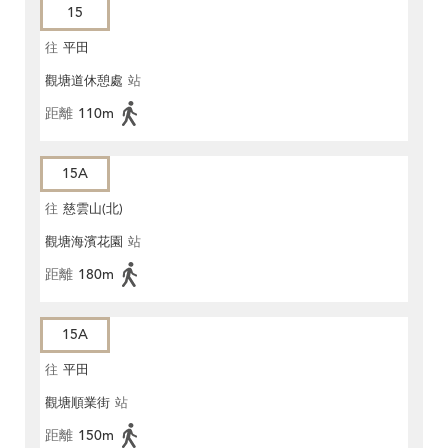
15
往
平田
觀塘道休憩處
站
距離
110m
15A
往
慈雲山(北)
觀塘海濱花園
站
距離
180m
15A
往
平田
觀塘順業街
站
距離
150m