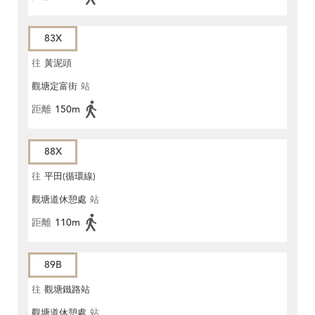
83X
往
黃泥頭
觀塘定富街
站
距離
150m
88X
往
平田(循環線)
觀塘道休憩處
站
距離
110m
89B
往
觀塘鐵路站
觀塘道休憩處
站