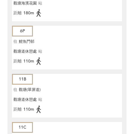
觀塘海濱花園
站
距離
180m
6P
往
鯉魚門邨
觀塘道休憩處
站
距離
110m
11B
往
觀塘(翠屏道)
觀塘道休憩處
站
距離
110m
11C