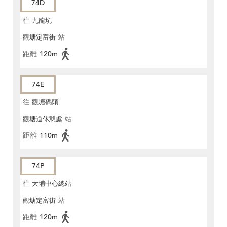
74D
往
九龍坑
觀塘定富街
站
距離
120m
74E
往
觀塘碼頭
觀塘道休憩處
站
距離
110m
74P
往
大埔中心總站
觀塘定富街
站
距離
120m