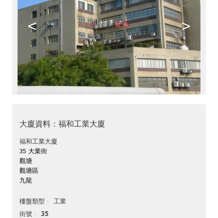
<
>
大廈資料：福和工業大廈
福和工業大廈
35 大業街
觀塘
觀塘區
九龍
工業
樓盤類型
35
街號