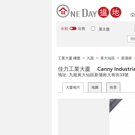
出租
出售
業主盤
工業大廈 樓盤
九龍
黃大仙區
新蒲崗
>
>
>
佳力工業大廈 Canny Industrial 
地址:
九龍黃大仙區新蒲崗大有街33號
大廈相片
地圖
街景