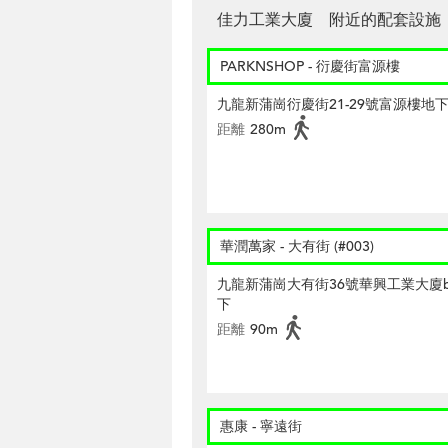
佳力工業大廈 附近的配套設施
PARKNSHOP - 衍慶街富源樓
九龍新蒲崗衍慶街21-29號富源樓地
距離
280m
華潤萬家 - 大有街 (#003)
九龍新蒲崗大有街36號華興工業大廈
下
距離
90m
惠康 - 寧遠街