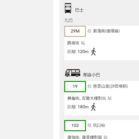
巴士
九巴
29M
往
新蒲崗(循環線)
爵祿街
站
距離
120m
專線小巴
19
往
慈雲山道(沙田坳邨)
彝倫街, 百樂大樓對出
站
距離
180m
102
往
坑口站
康強街, 康景樓對面
站