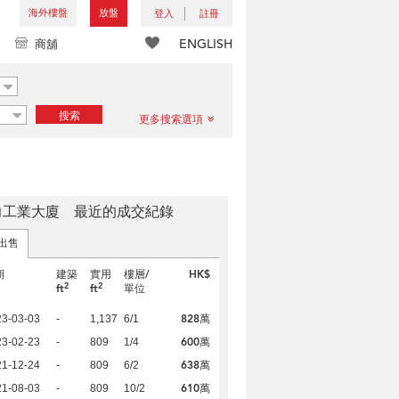
海外樓盤
放盤
登入
註冊
ENGLISH
商舖
搜索
更多搜索選項
力工業大廈 最近的成交紀錄
出售
期
建築
實用
樓層/
HK$
2
2
ft
ft
單位
828萬
23-03-03
-
1,137
6/1
600萬
23-02-23
-
809
1/4
638萬
21-12-24
-
809
6/2
610萬
21-08-03
-
809
10/2