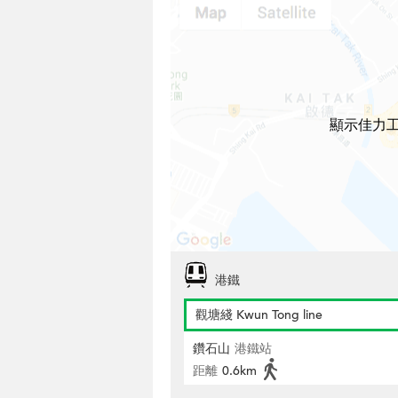
顯示佳力
港鐵
觀塘綫 Kwun Tong line
鑽石山
港鐵站
距離
0.6km