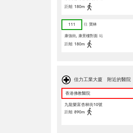
距離
180m
111
往
寶林
康強街, 康景樓對面
站
距離
180m
佳力工業大廈 附近的醫院
香港佛教醫院
九龍樂富杏林街10號
距離
890m