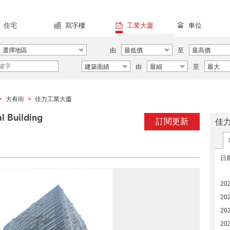
住宅
寫字樓
工業大廈
車位
選擇地區
由
最低價
至
最高價
建築面績
由
最細
至
最大
大有街
佳力工業大廈
>
>
Building
訂閱更新
佳
日
20
20
20
20