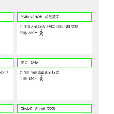
PARKNSHOP - 啟德花園
下
九龍黃大仙啟德花園二期地下28 號鋪
距離
380m
惠康 - 錦榮
b座地
九龍新蒲崗崇齡街2-12號
距離
160m
CircleK - 新蒲崗 (353)