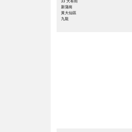
33 大有街
新蒲崗
黃大仙區
九龍