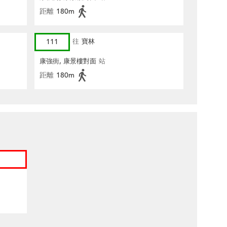
距離
180m
111
往
寶林
康強街, 康景樓對面
站
距離
180m