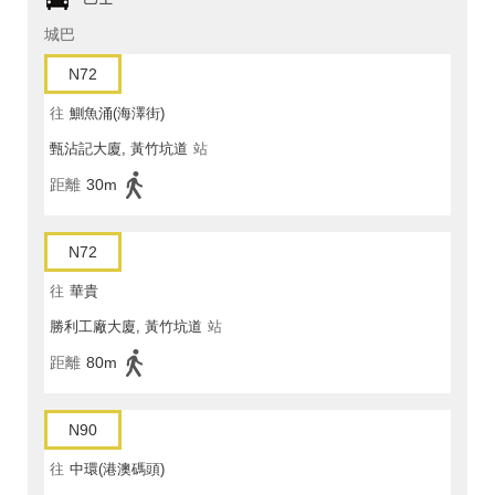
城巴
N72
往
鰂魚涌(海澤街)
甄沾記大廈, 黃竹坑道
站
距離
30m
N72
往
華貴
勝利工廠大廈, 黃竹坑道
站
距離
80m
N90
往
中環(港澳碼頭)