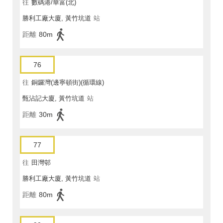
往
數碼港/華富(北)
勝利工廠大廈, 黃竹坑道
站
距離
80m
76
往
銅鑼灣(邊寧頓街)(循環線)
甄沾記大廈, 黃竹坑道
站
距離
30m
77
往
田灣邨
勝利工廠大廈, 黃竹坑道
站
距離
80m