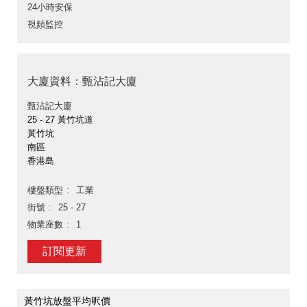
24小時安保
視頻監控
大廈資料：甄沾記大廈
甄沾記大廈
25 - 27 黃竹坑道
黃竹坑
南區
香港島
樓盤類型
工業
街號
25 - 27
物業座數
1
訂閱更新
黃竹坑放盤平均呎價