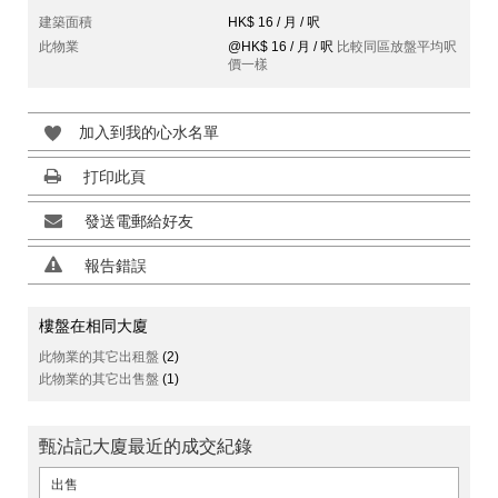
建築面積
HK$ 16 / 月 / 呎
此物業
@HK$ 16 / 月 / 呎
比較同區放盤平均呎
價一樣
加入到我的心水名單
打印此頁
發送電郵給好友
報告錯誤
樓盤在相同大廈
此物業的其它出租盤
(2)
此物業的其它出售盤
(1)
甄沾記大廈最近的成交紀錄
出售