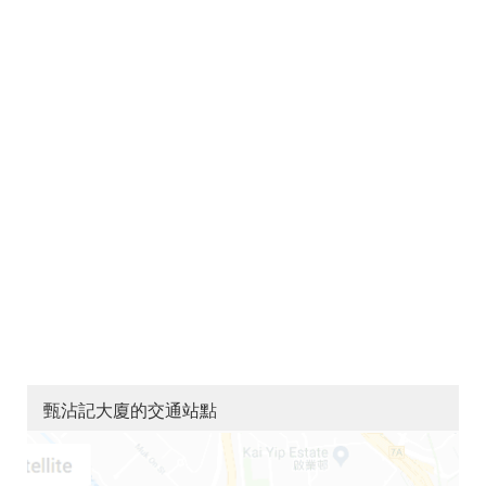
甄沾記大廈的交通站點