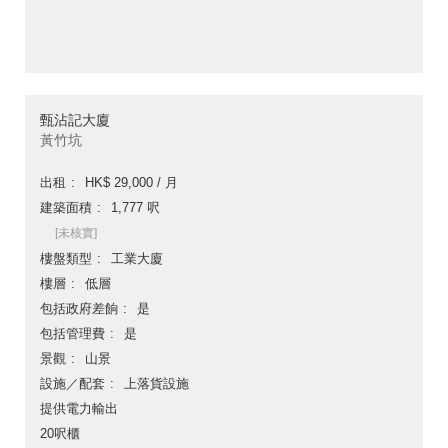
甄沾記大廈
黃竹坑
出租
HK$ 29,000 / 月
建築面積
1,777 呎
[未核實]
樓盤類型
工業大廈
樓層
低層
包括政府差餉
是
包括管理費
是
景觀
山景
設施／配套
上落貨設施
提供電力輸出
20呎櫃