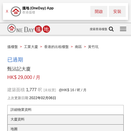
搵地 (OneDay) App
開啟
安裝
X
香港搵樓
搜索香港樓盤
Togg
navi
搵樓盤
>
工業大廈
>
香港的出租樓盤
>
南區
>
黃竹坑
已過期
甄沾記大廈
HK$ 29,000 / 月
建築面積
1,777
呎
[未核實]
@HK$ 16
/ 呎 / 月
上次更新日期
2022年02月06日
詳細物業資料
大廈資料
地圖