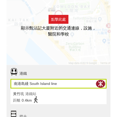
點擊此處
顯示甄沾記大廈附近的交通連線，設施，
醫院和學校
港鐵
南港島綫 South Island line
黃竹坑
港鐵站
距離
0.4km
巴士