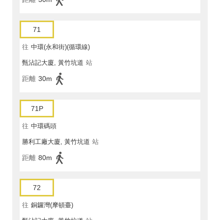
71
往
中環(永和街)(循環線)
甄沾記大廈, 黃竹坑道
站
距離
30m
71P
往
中環碼頭
勝利工廠大廈, 黃竹坑道
站
距離
80m
72
往
銅鑼灣(摩頓臺)