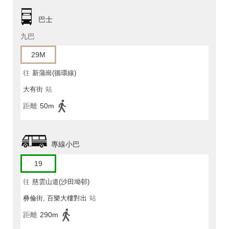
巴士
九巴
29M
往
新蒲崗(循環線)
大有街
站
距離
50m
專線小巴
19
往
慈雲山道(沙田坳邨)
彝倫街, 百樂大樓對出
站
距離
290m