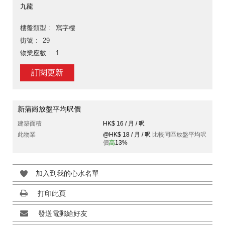
九龍
樓盤類型
寫字樓
街號
29
物業座數
1
訂閱更新
新蒲崗放盤平均呎價
建築面積
HK$ 16 / 月 / 呎
此物業
@HK$ 18 / 月 / 呎
比較同區放盤平均呎
價
高
13%
加入到我的心水名單
打印此頁
發送電郵給好友