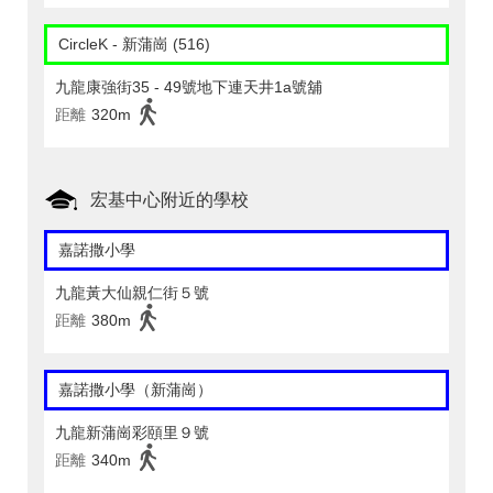
CircleK - 新蒲崗 (516)
九龍康強街35 - 49號地下連天井1a號舖
距離
320m
宏基中心附近的學校
嘉諾撒小學
九龍黃大仙親仁街５號
距離
380m
嘉諾撒小學（新蒲崗）
九龍新蒲崗彩頤里９號
距離
340m