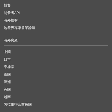
博客
開發者API
海外樓盤
地產界專家前景論壇
海外房產
中國
日本
柬埔寨
泰國
澳洲
英國
越南
阿拉伯聯合酋長國