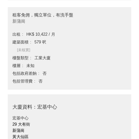
租客免佣，獨立單位，有洗手盤
新蒲崗
出租
HK$ 10,422 / 月
建築面積
579 呎
[未核實]
樓盤類型
工業大廈
樓層
未知
包括政府差餉
否
包括管理費
否
大廈資料：宏基中心
宏基中心
29 大有街
新蒲崗
黃大仙區