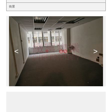
街景
<
>