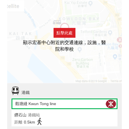
點擊此處
顯示宏基中心附近的交通連線，設施，醫
院和學校
港鐵
觀塘綫 Kwun Tong line
鑽石山
港鐵站
距離
0.5km