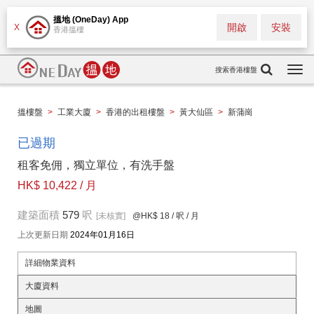
搵地 (OneDay) App
開啟
安裝
X
香港搵樓
搜索香港樓盤
Togg
navi
搵樓盤
>
工業大廈
>
香港的出租樓盤
>
黃大仙區
>
新蒲崗
已過期
租客免佣，獨立單位，有洗手盤
HK$ 10,422 / 月
建築面積
579
呎
[未核實]
@HK$ 18
/ 呎 / 月
上次更新日期
2024年01月16日
詳細物業資料
大廈資料
地圖