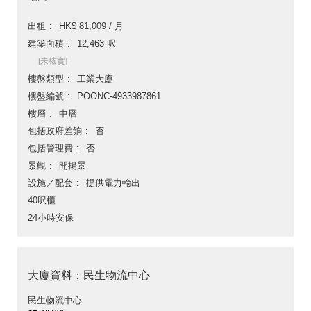
出租
HK$ 81,009 / 月
建築面積
12,463 呎
[未核實]
樓盤類型
工業大廈
樓盤編號
POONC-4933987861
樓層
中層
包括政府差餉
否
包括管理費
否
景觀
開揚景
設施／配套
提供電力輸出
40呎櫃
24小時安保
大廈資料：民生物流中心
民生物流中心