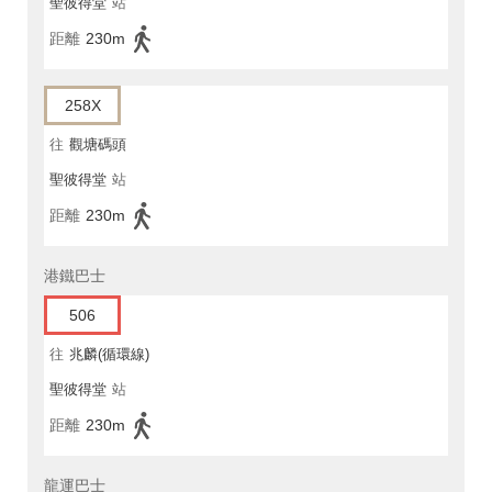
聖彼得堂
站
距離
230m
258X
往
觀塘碼頭
聖彼得堂
站
距離
230m
港鐵巴士
506
往
兆麟(循環線)
聖彼得堂
站
距離
230m
龍運巴士