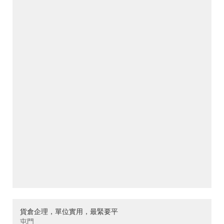
貨倉企理，單位實用，最緊要平
屯門