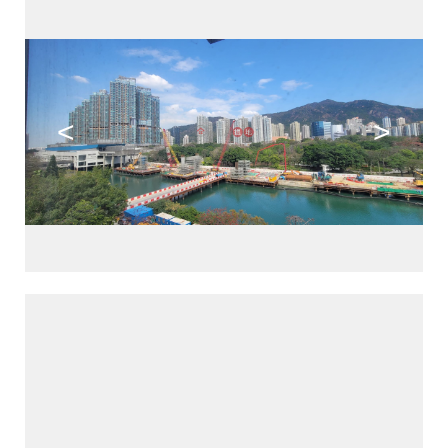
<
>
>