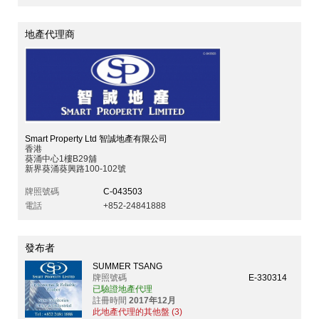
地產代理商
Smart Property Ltd 智誠地產有限公司
香港
葵涌中心1樓B29舖
新界葵涌葵興路100-102號
牌照號碼
C-043503
電話
+852-24841888
發布者
SUMMER TSANG
牌照號碼
E-330314
已驗證地產代理
註冊時間
2017年12月
此地產代理的其他盤 (3)