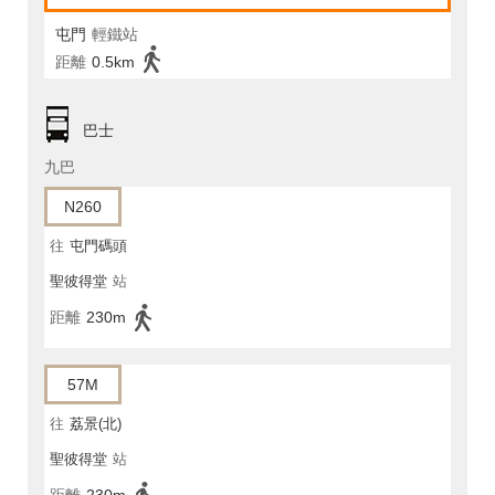
屯門
輕鐵站
距離
0.5km
巴士
九巴
N260
往
屯門碼頭
聖彼得堂
站
距離
230m
57M
往
荔景(北)
聖彼得堂
站
距離
230m