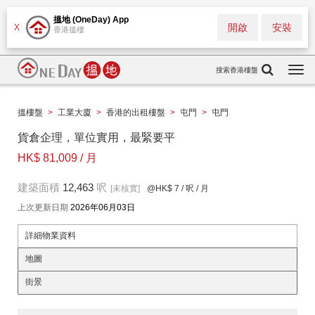
搵地 (OneDay) App
開啟
安裝
X
香港搵樓
搜索香港樓盤
Togg
navi
搵樓盤
>
工業大廈
>
香港的出租樓盤
>
屯門
>
屯門
貨倉企理，單位實用，最緊要平
HK$ 81,009 / 月
建築面積
12,463
呎
[未核實]
@HK$ 7
/ 呎 / 月
上次更新日期
2026年06月03日
詳細物業資料
地圖
街景