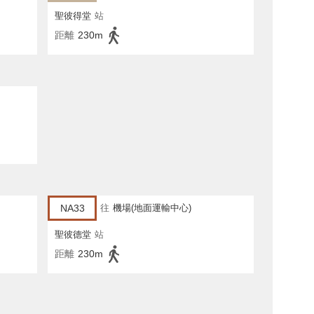
聖彼得堂
站
距離
230m
NA33
往
機場(地面運輸中心)
聖彼德堂
站
距離
230m