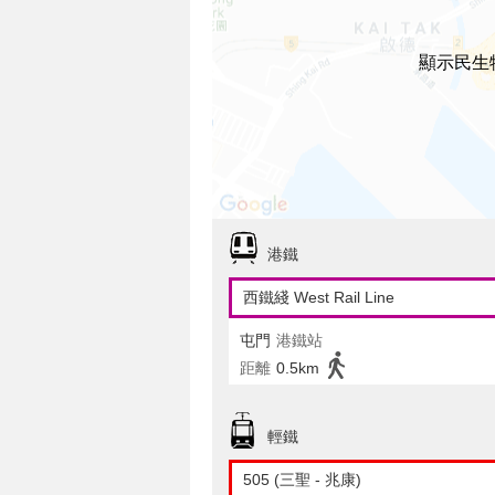
顯示民生
港鐵
西鐵綫 West Rail Line
屯門
港鐵站
距離
0.5km
輕鐵
505 (三聖 - 兆康)