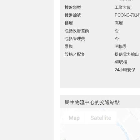
樓盤類型
工業大廈
樓盤編號
POONC-7014
樓層
高層
包括政府差餉
否
包括管理費
否
景觀
開揚景
設施／配套
提供電力輸出
40呎櫃
24小時安保
民生物流中心的交通站點