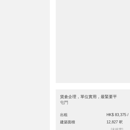
貨倉企理，單位實用，最緊要平
屯門
出租
HK$ 83,375 /
建築面積
12,827 呎
[未核實]