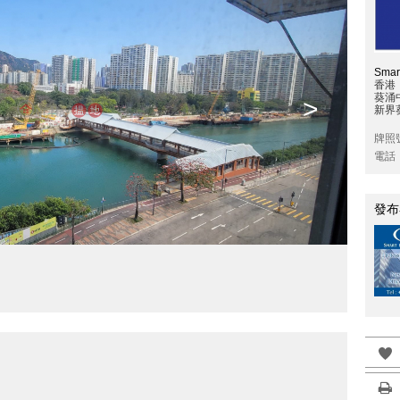
Sma
香港
葵涌
>
新界葵
牌照
電話
發布