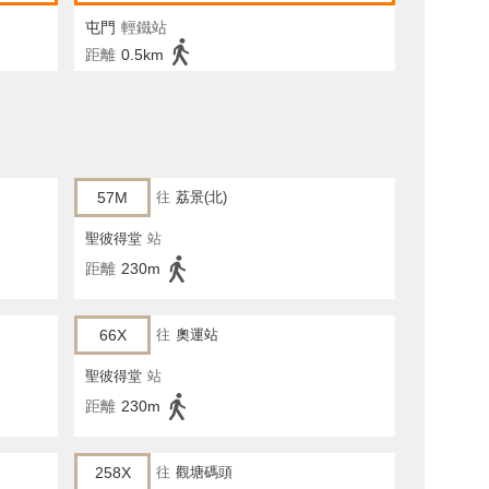
屯門
輕鐵站
距離
0.5km
57M
往
荔景(北)
聖彼得堂
站
距離
230m
66X
往
奧運站
聖彼得堂
站
距離
230m
258X
往
觀塘碼頭