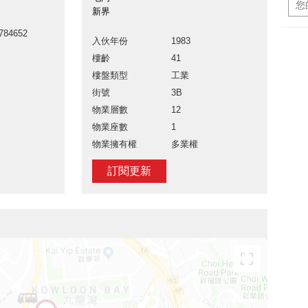
新界
784652
入伙年份
1983
樓齡
41
樓盤類型
工業
街號
3B
物業層數
12
物業座數
1
物業擁有權
多業權
訂閱更新