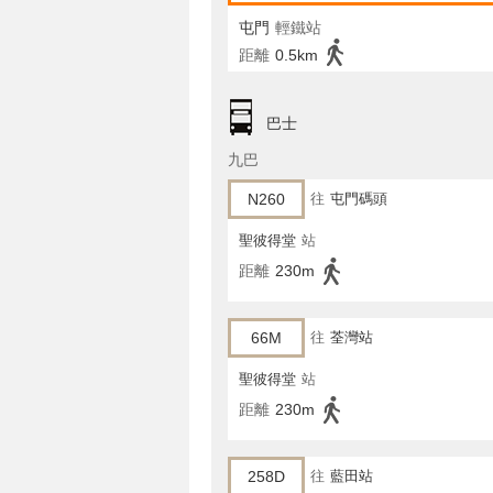
屯門
輕鐵站
距離
0.5km
巴士
九巴
N260
往
屯門碼頭
聖彼得堂
站
距離
230m
66M
往
荃灣站
聖彼得堂
站
距離
230m
258D
往
藍田站