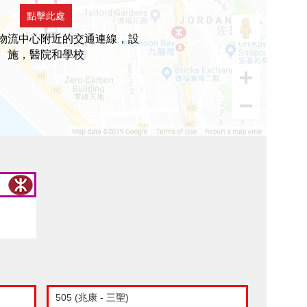
點擊此處
物流中心附近的交通連線，設
施，醫院和學校
505 (兆康 - 三聖)