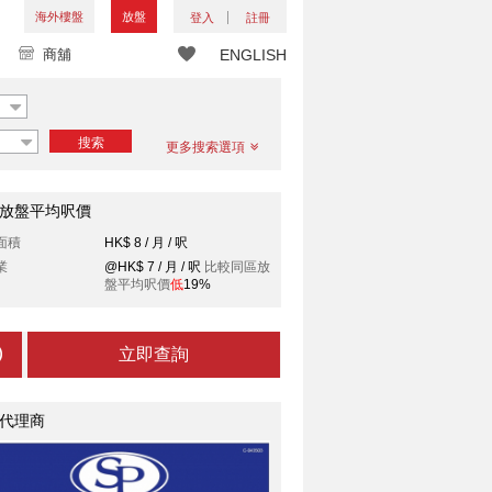
海外樓盤
放盤
登入
註冊
商舖
ENGLISH
搜索
更多搜索選項
放盤平均呎價
面積
HK$ 8 / 月 / 呎
業
@HK$ 7 / 月 / 呎
比較同區放
盤平均呎價
低
19%
立即查詢
代理商