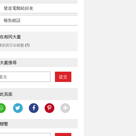
發送電郵給好友
報告錯誤
在相同大廈
業的其它出租盤
(7)
大廈搜尋
提交
此頁面
聯繫