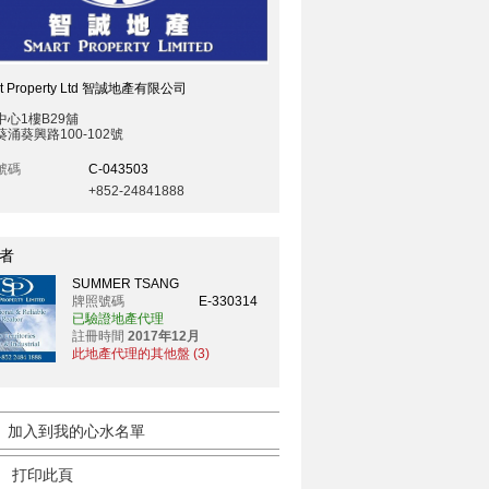
rt Property Ltd 智誠地產有限公司
中心1樓B29舖
涌葵興路100-102號
號碼
C-043503
+852-24841888
者
SUMMER TSANG
牌照號碼
E-330314
已驗證地產代理
註冊時間
2017年12月
此地產代理的其他盤 (3)
加入到我的心水名單
打印此頁