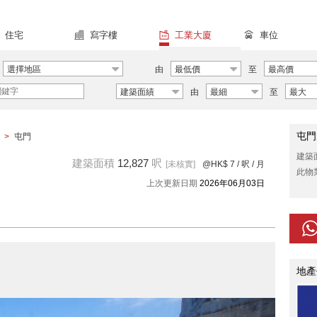
住宅
寫字樓
工業大廈
車位
選擇地區
由
最低價
至
最高價
建築面績
由
最細
至
最大
屯門
>
屯門
建築
建築面積
12,827
呎
[未核實]
@HK$ 7
/ 呎 / 月
此物
上次更新日期
2026年06月03日
地產