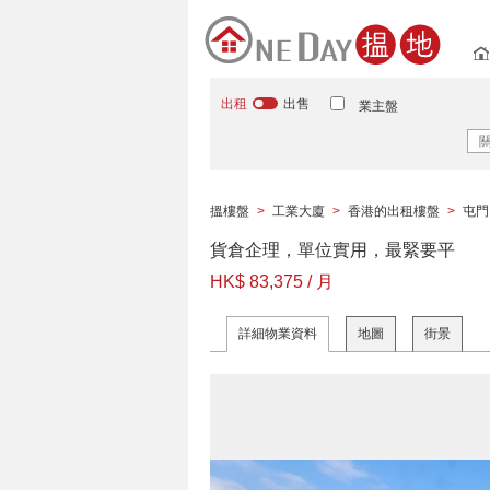
出租
出售
業主盤
搵樓盤
>
工業大廈
>
香港的出租樓盤
>
屯門
貨倉企理，單位實用，最緊要平
HK$ 83,375 / 月
詳細物業資料
地圖
街景