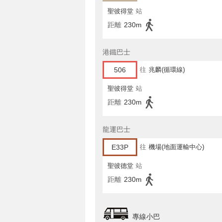
聖彼得堂
站
距離
230m
港鐵巴士
506
往
兆麟(循環線)
聖彼得堂
站
距離
230m
龍運巴士
E33P
往
機場(地面運輸中心)
聖彼德堂
站
距離
230m
專線小巴