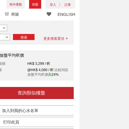
海外樓盤
放盤
登入
註冊
商舖
ENGLISH
搜索
更多搜索選項
放盤平均呎價
面積
HK$ 3,299 / 呎
業
@HK$ 4,080 / 呎
比較同區
放盤平均呎價
高
24%
查詢類似樓盤
加入到我的心水名單
打印此頁