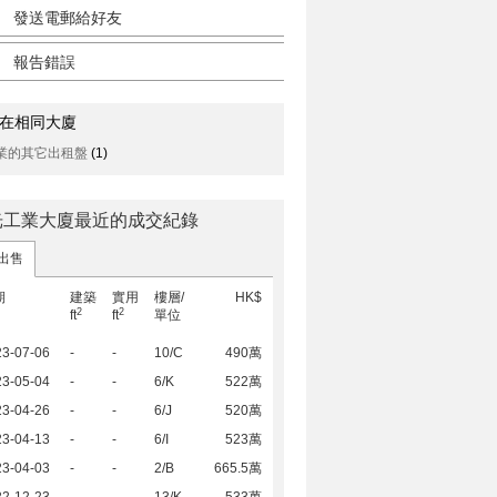
發送電郵給好友
報告錯誤
在相同大廈
業的其它出租盤
(1)
光工業大廈最近的成交紀錄
出售
期
建築
實用
樓層/
HK$
2
2
ft
ft
單位
23-07-06
-
-
10/C
490萬
23-05-04
-
-
6/K
522萬
23-04-26
-
-
6/J
520萬
23-04-13
-
-
6/I
523萬
23-04-03
-
-
2/B
665.5萬