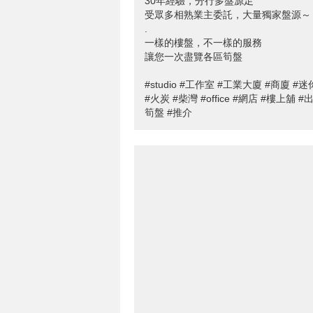
30年經驗，分行多盤源足
受眾多相熟業主委託，大量獨家盤源～
.
一樣的樓盤，不一樣的服務
讓您一次盡覽各區筍盤
#studio #工作室 #工業大廈 #商廈 
#火炭 #柴灣 #office #網店 #樓上舖 
筍盤 #推介