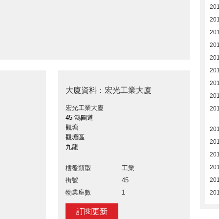
20
20
20
20
201
20
201
大廈資料：宏光工業大廈
201
宏光工業大廈
201
45 鴻圖道
觀塘
201
觀塘區
20
九龍
20
20
樓盤類型
工業
街號
45
20
物業座數
1
20
訂閱更新