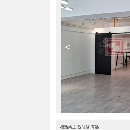
<
相熟業主 靚裝修 有匙