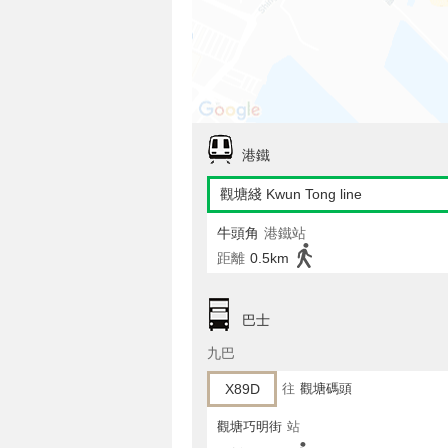
港鐵
觀塘綫 Kwun Tong line
牛頭角
港鐵站
距離
0.5km
巴士
九巴
X89D
往
觀塘碼頭
觀塘巧明街
站