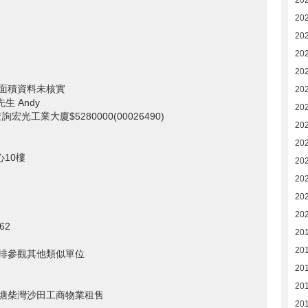
20
202
20
20
20
元 面積資料未核實
20
先生 Andy
20
t=想查詢宏光工業大廈$5280000(00026490)
20
20
心10樓
20
20
20
20
62
201
201
排參觀其他類似單位
201
20
塘柴灣沙田工商物業租售
20