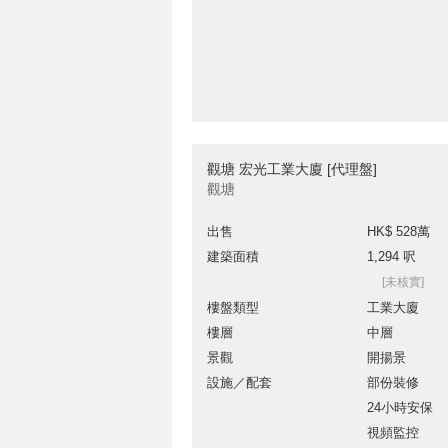
觀塘 宏光工業大廈 [代理盤]
觀塘
出售
HK$ 528萬
建築面積
1,294 呎
[未核實]
樓盤類型
工業大廈
樓層
中層
景觀
開揚景
設施／配套
部份裝修
24小時安保
視頻監控