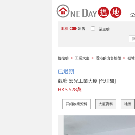
出租
出售
業主盤
搵樓盤
>
工業大廈
>
香港的出售樓盤
>
觀塘
已過期
觀塘 宏光工業大廈 [代理盤]
HK$ 528萬
詳細物業資料
大廈資料
地圖