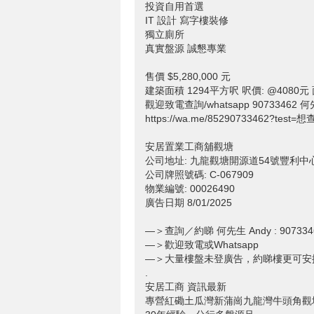
投資自用首選
IT 設計 寫字樓裝修
獨立廁所
真實盤源 誠懇專業
售價 $5,280,000 元
建築面積 1294平方呎 呎價: @4080
觀迎致電查詢/whatsapp 90733462 何
https://wa.me/85290733462?tes
安居置業工商舖觀塘
公司地址: 九龍觀塘開源道54號豐利中
公司牌照號碼: C-067909
物業編號: 00026490
廣告日期 8/01/2025
—＞查詢／約睇 何先生 Andy : 907334
—＞歡迎致電或Whatsapp
—＞大量樓盤未登廣告，約睇樓更可安
.
安居工商 資訊最新
專營紅磡土瓜灣新蒲崗九龍灣牛頭角觀