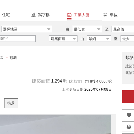
住宅
寫字樓
工業大廈
車位
選擇地區
由
最低價
至
最高價
建築面績
由
最細
至
最大
觀塘
區
>
觀塘
建築
此物
建築面積
1,294
呎
[未核實]
@HK$ 4,080
/ 呎
上次更新日期
2025年07月08日
街景