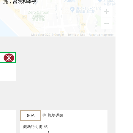
施，醫院和學校
80A
往
觀塘碼頭
觀塘巧明街
站