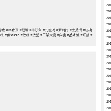
20
20
20
20
#迷你倉 #半倉寫 #觀塘 #牛頭角 #九龍灣 #新蒲崗 #土瓜灣 #紅磡
20
#出租 #租studio #放租 #放盤 #工業大廈 #內廁 #熱水爐 #旺舖 #
20
20
20
201
20
201
20
201
20
20
20
20