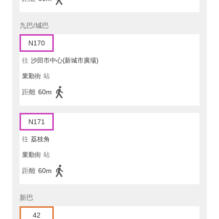
九巴/城巴
N170
往
沙田市中心(新城市廣場)
業勤街
站
距離
60m
N171
往
荔枝角
業勤街
站
距離
60m
新巴
42