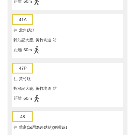
距離
60m
41A
往
北角碼頭
甄沾記大廈, 黃竹坑道
站
距離
60m
47P
往
黃竹坑
甄沾記大廈, 黃竹坑道
站
距離
60m
48
往
華富(深灣為終點站)(循環線)