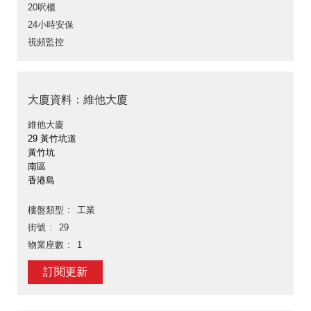
20呎櫃
24小時安保
視頻監控
大廈資料：維他大廈
維他大廈
29 黃竹坑道
黃竹坑
南區
香港島
樓盤類型
工業
街號
29
物業座數
1
訂閱更新