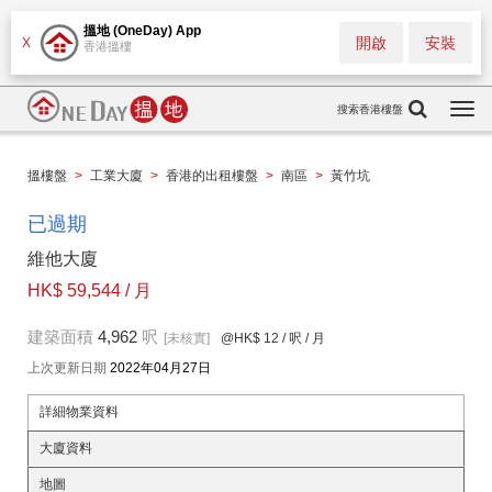
搵地 (OneDay) App
開啟
安裝
X
香港搵樓
搜索香港樓盤
Togg
navi
搵樓盤
>
工業大廈
>
香港的出租樓盤
>
南區
>
黃竹坑
已過期
維他大廈
HK$ 59,544 / 月
建築面積
4,962
呎
[未核實]
@HK$ 12
/ 呎 / 月
上次更新日期
2022年04月27日
詳細物業資料
大廈資料
地圖