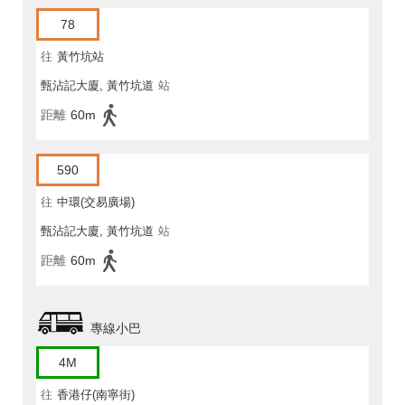
78
往
黃竹坑站
甄沾記大廈, 黃竹坑道
站
距離
60m
590
往
中環(交易廣場)
甄沾記大廈, 黃竹坑道
站
距離
60m
專線小巴
4M
往
香港仔(南寧街)