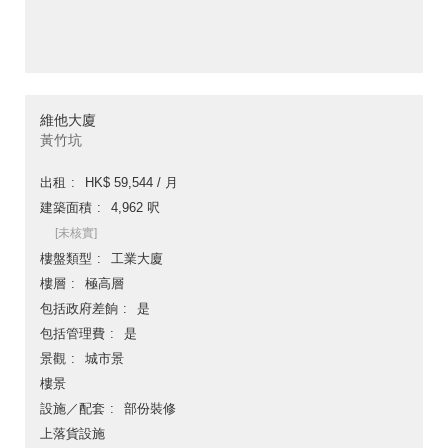
維他大廈
黃竹坑
出租
HK$ 59,544 / 月
建築面積
4,962 呎
[未核實]
樓盤類型
工業大廈
樓層
極高層
包括政府差餉
是
包括管理費
是
景觀
城市景
樓景
設施／配套
部份裝修
上落貨設施