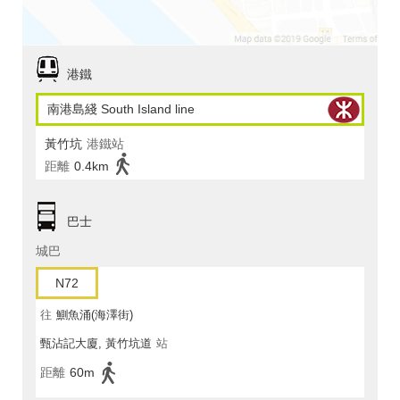
港鐵
南港島綫 South Island line
黃竹坑
港鐵站
距離
0.4km
巴士
城巴
N72
往
鰂魚涌(海澤街)
甄沾記大廈, 黃竹坑道
站
距離
60m