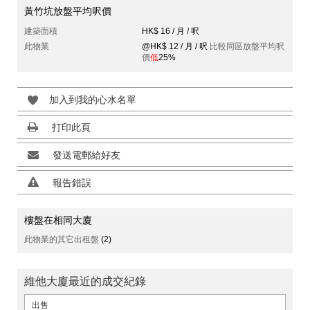
黃竹坑放盤平均呎價
建築面積
HK$ 16 / 月 / 呎
此物業
@HK$ 12 / 月 / 呎
比較同區放盤平均呎
價
低
25%
加入到我的心水名單
打印此頁
發送電郵給好友
報告錯誤
樓盤在相同大廈
此物業的其它出租盤
(2)
維他大廈最近的成交紀錄
出售