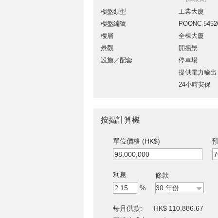
樓盤類型
工業大廈
樓盤編號
POONC-5452
樓層
全棟大廈
景觀
開揚景
設施／配套
停車場
提供電力輸出
24小時安保
按揭計算機
單位價格 (HK$)
預
利息
條款
%
每月供款:
HK$ 110,886.67