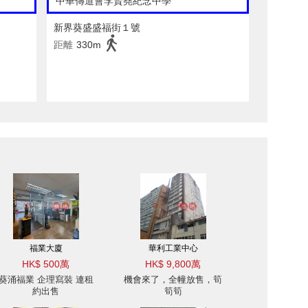
中華傳道會李賢堯紀念中學
新界葵盛盛福街１號
距離
330m
福業大廈
華利工業中心
HK$ 500萬
HK$ 9,800萬
葵涌福業 企理寫裝 連租
機會來了，全幢放售，筍
約出售
筍筍