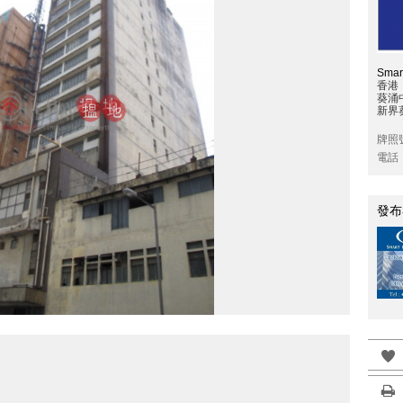
Sma
香港
葵涌
新界葵
牌照
電話
發布