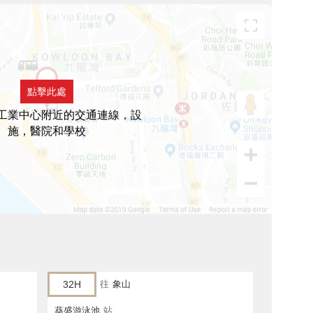
點擊此處
工業中心附近的交通連線，設
施，醫院和學校
32H
往
象山
葵盛游泳池
站