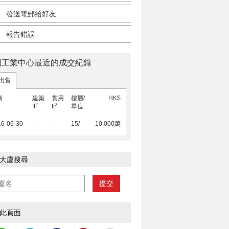
發送電郵給好友
報告錯誤
利工業中心最近的成交紀錄
出售
期
建築
實用
樓層/
HK$
2
2
ft
ft
單位
16-06-30
-
-
15/
10,000萬
大廈搜尋
提交
此頁面