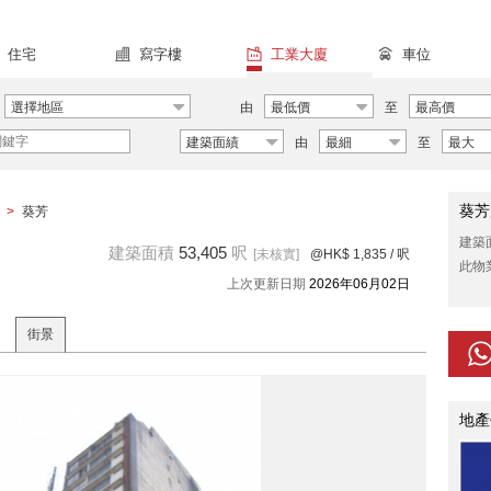
住宅
寫字樓
工業大廈
車位
選擇地區
由
最低價
至
最高價
建築面績
由
最細
至
最大
葵芳
>
葵芳
建築
建築面積
53,405
呎
[未核實]
@HK$ 1,835
/ 呎
此物
上次更新日期
2026年06月02日
街景
地產