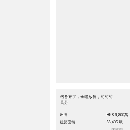
機會來了，全幢放售，筍筍筍
葵芳
出售
HK$ 9,800萬
建築面積
53,405 呎
[未核實]