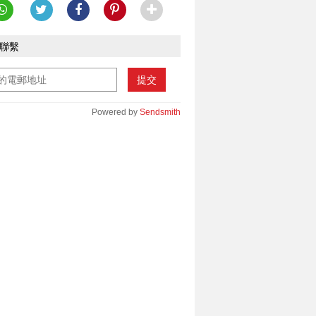
聯繫
提交
Powered by
Sendsmith