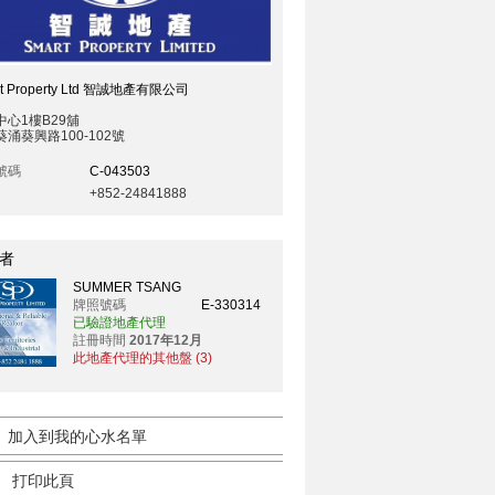
rt Property Ltd 智誠地產有限公司
中心1樓B29舖
涌葵興路100-102號
號碼
C-043503
+852-24841888
者
SUMMER TSANG
牌照號碼
E-330314
已驗證地產代理
註冊時間
2017年12月
此地產代理的其他盤 (3)
加入到我的心水名單
打印此頁