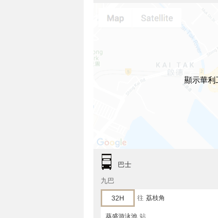
顯示華利
巴士
九巴
32H
往
荔枝角
葵盛游泳池
站