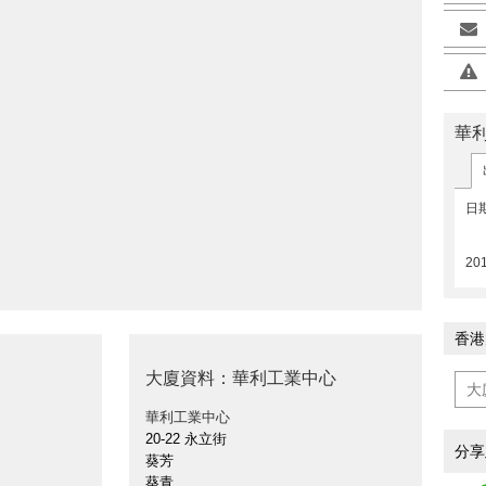
華
>
日
20
香港
大廈資料：華利工業中心
華利工業中心
20-22 永立街
分享
葵芳
葵青