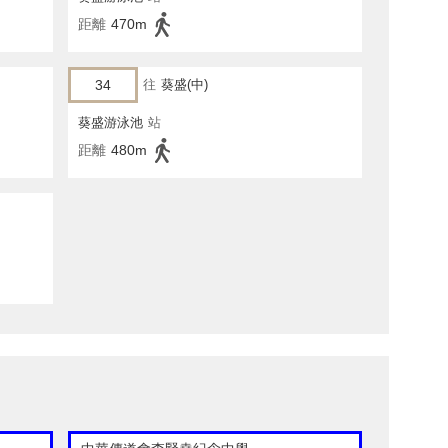
距離
470m
34
往
葵盛(中)
葵盛游泳池
站
距離
480m