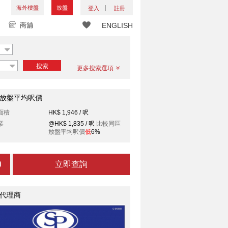
海外樓盤
放盤
登入
註冊
商舖
ENGLISH
搜索
更多搜索選項
放盤平均呎價
面積
HK$ 1,946 / 呎
業
@HK$ 1,835 / 呎
比較同區
放盤平均呎價
低
6%
立即查詢
代理商