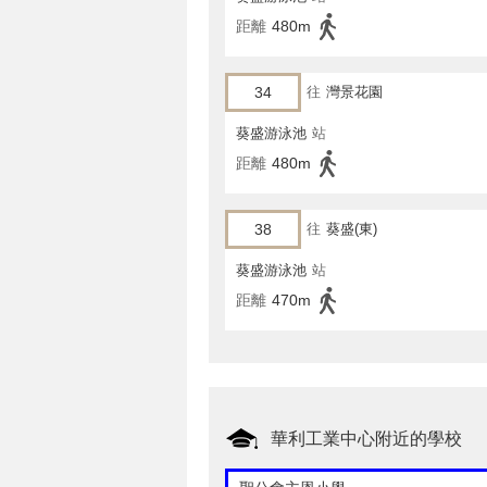
距離
480m
34
往
灣景花園
葵盛游泳池
站
距離
480m
38
往
葵盛(東)
葵盛游泳池
站
距離
470m
華利工業中心附近的學校