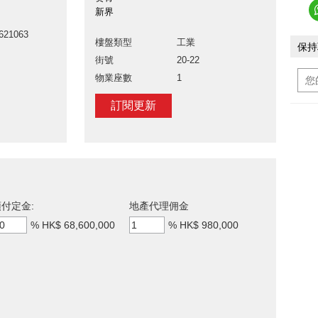
新界
621063
樓盤類型
工業
保持
街號
20-22
物業座數
1
訂閱更新
付定金:
地產代理佣金
%
HK$ 68,600,000
%
HK$ 980,000