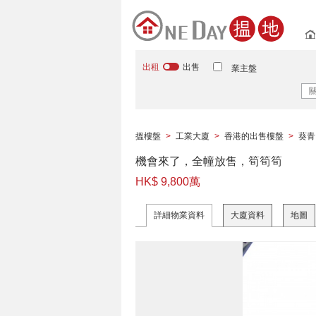
出租
出售
業主盤
搵樓盤
>
工業大廈
>
香港的出售樓盤
>
葵青
機會來了，全幢放售，筍筍筍
HK$ 9,800萬
詳細物業資料
大廈資料
地圖