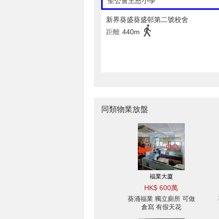
聖公會主恩小學
新界葵盛葵盛邨第二號校舍
距離
440m
同類物業放盤
福業大廈
HK$ 600萬
葵涌福業 獨立廁所 可做
倉寫 有假天花