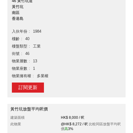
46 黃竹坑道
黃竹坑
南區
香港島
入伙年份
1984
樓齡
40
樓盤類型
工業
街號
46
物業層數
13
物業座數
1
物業擁有權
多業權
訂閱更新
黃竹坑放盤平均呎價
建築面積
HK$ 8,000 / 呎
此物業
@HK$ 8,272 / 呎
比較同區放盤平均呎
價
高
3%