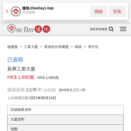
搵地 (OneDay) App
開啟
安裝
X
香港搵樓
搜索香港樓盤
Togg
navi
搵樓盤
>
工業大廈
>
香港的出售樓盤
>
南區
>
黃竹坑
已過期
新興工業大廈
HK$ 1,800萬
HK$ 1,880萬
建築面積
2,176
呎
[未核實]
@HK$ 8,272
/ 呎
上次降價日期
2021年09月14日
詳細物業資料
大廈資料
地圖