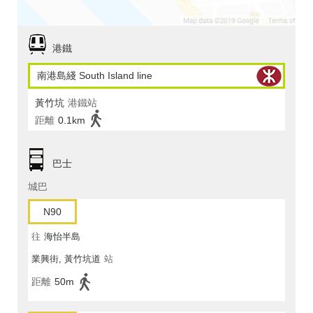
港鐵
南港島綫 South Island line
黃竹坑
港鐵站
距離
0.1km
巴士
城巴
N90
往
海怡半島
業興街, 黃竹坑道
站
距離
50m