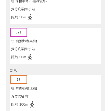
往
海怡半島(不經海怡路)
黃竹坑業興街
站
距離
50m
671
往
鴨脷洲(利樂街)
黃竹坑業興街
站
距離
50m
新巴
78
往
華貴邨(循環線)
黃竹坑站
站
距離
100m