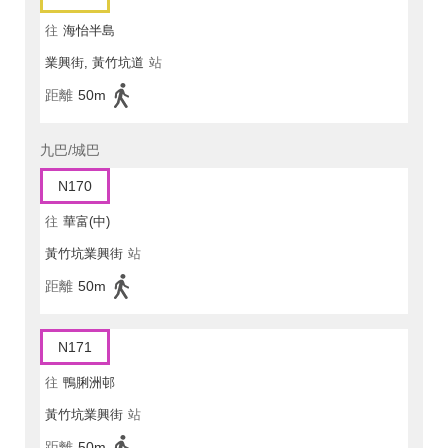
往
海怡半島
業興街, 黃竹坑道
站
距離
50m
九巴/城巴
N170
往
華富(中)
黃竹坑業興街
站
距離
50m
N171
往
鴨脷洲邨
黃竹坑業興街
站
距離
50m