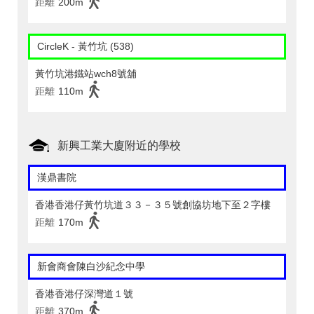
距離
200m
CircleK - 黃竹坑 (538)
黃竹坑港鐵站wch8號舖
距離
110m
新興工業大廈附近的學校
漢鼎書院
香港香港仔黃竹坑道３３－３５號創協坊地下至２字樓
距離
170m
新會商會陳白沙紀念中學
香港香港仔深灣道１號
距離
370m