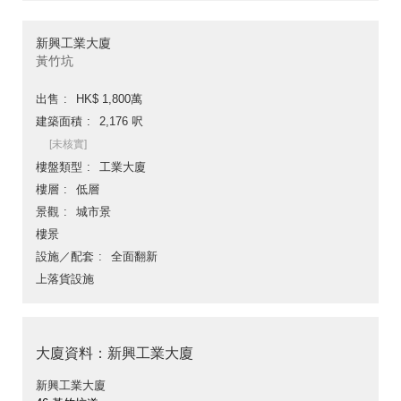
新興工業大廈
黃竹坑
出售
HK$ 1,800萬
建築面積
2,176 呎
[未核實]
樓盤類型
工業大廈
樓層
低層
景觀
城市景
樓景
設施／配套
全面翻新
上落貨設施
大廈資料：新興工業大廈
新興工業大廈