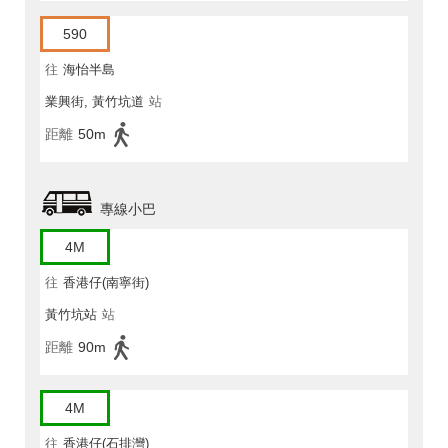
590
往
海怡半島
業興街, 黃竹坑道
站
距離
50m
專線小巴
4M
往
香港仔(南寧街)
黃竹坑站
站
距離
90m
4M
往
香港仔(石排灣)