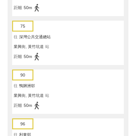
距離
50m
75
往
深灣公共交通總站
業興街, 黃竹坑道
站
距離
50m
90
往
鴨脷洲邨
業興街, 黃竹坑道
站
距離
50m
96
往
利東邨