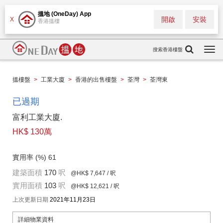
搵地 (OneDay) App
開啟
安裝
X
香港搵樓
搜索香港樓盤
Togg
navi
搵樓盤
>
工業大廈
>
香港的出售樓盤
>
荃灣
>
荃灣東
已過期
富利工業大廈.
HK$ 130萬
實用率 (%)
61
建築面積
170
呎
@HK$ 7,647
/ 呎
實用面積
103
呎
@HK$ 12,621
/ 呎
上次更新日期
2021年11月23日
詳細物業資料