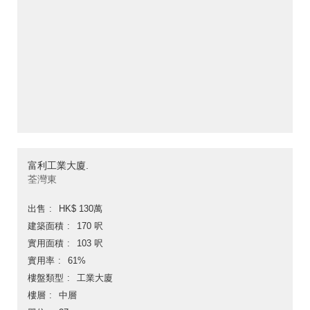
富利工業大廈.
荃灣東
出售
HK$ 130萬
建築面積
170 呎
實用面積
103 呎
實用率
61%
樓盤類型
工業大廈
樓層
中層