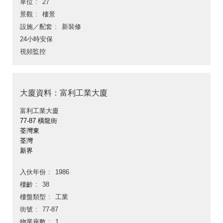
單位
27
景觀
樓景
設施／配套
新裝修
24小時安保
視頻監控
大廈資料：富利工業大廈
富利工業大廈
77-87 橫龍街
荃灣東
荃灣
新界
入伙年份
1986
樓齡
38
樓盤類型
工業
街號
77-87
物業座數
1