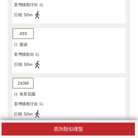
荃灣橫窩仔街
站
距離
50m
49X
往
廣源
荃灣橫龍街
站
距離
50m
243M
往
美景花園
荃灣橫窩仔街
站
距離
50m
查詢類似樓盤
龍運巴士