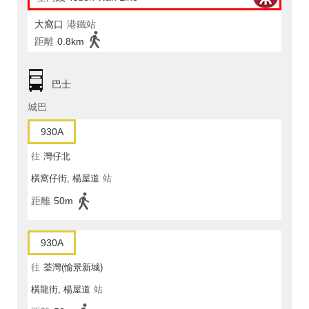
大窩口
港鐵站
距離
0.8km
巴士
城巴
930A
往
灣仔北
橫窩仔街, 楊屋道
站
距離
50m
930A
往
荃灣(愉景新城)
橫龍街, 楊屋道
站