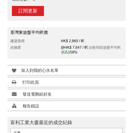
訂閱更新
荃灣東放盤平均呎價
建築面積
HK$ 2,960 / 呎
此物業
@HK$ 7,647 / 呎
比較同區放盤平均呎
價
高
158%
加入到我的心水名單
打印此頁
發送電郵給好友
報告錯誤
富利工業大廈最近的成交紀錄
出售