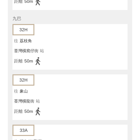
距離
50m
九巴
32H
往
荔枝角
荃灣橫窩仔街
站
距離
50m
32H
往
象山
荃灣橫龍街
站
距離
50m
33A