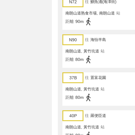
N72
往
鰂魚涌(海澤街)
南朗山道熟食市場, 南朗山道
站
距離
90m
N90
往
海怡半島
南朗山道, 黃竹坑道
站
距離
80m
37B
往
置富花園
南朗山道, 黃竹坑道
站
距離
80m
40P
往
羅便臣道
南朗山道, 黃竹坑道
站