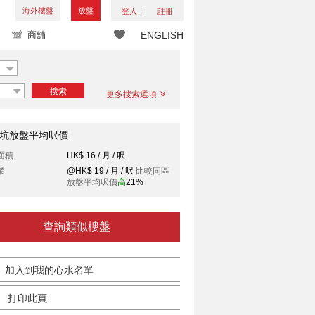
海外樓盤
放盤
登入
註冊
商舖
ENGLISH
搜索
更多搜索選項
坑放盤平均呎價
面積
HK$ 16 / 月 / 呎
業
@HK$ 19 / 月 / 呎
比較同區
放盤平均呎價
高
21%
查詢類似樓盤
加入到我的心水名單
打印此頁