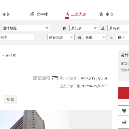
住宅
寫字樓
工業大廈
車位
選擇地區
由
最低價
至
最高價
建築面績
由
最細
至
最大
黃竹
>
黃竹坑
建築
此物
建築面積
775
呎
[未核實]
@HK$ 19
/ 呎 / 月
上次升價日期
2025年05月19日
街景