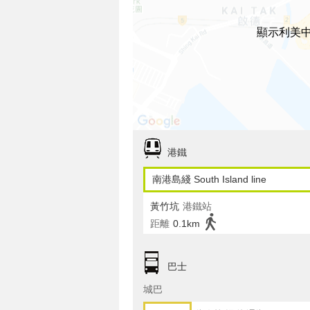
顯示利美
港鐵
南港島綫 South Island line
黃竹坑
港鐵站
距離
0.1km
巴士
城巴