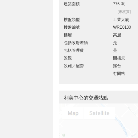
建築面積
775 呎
[未核實]
樓盤類型
工業大廈
樓盤編號
WRE0130
樓層
高層
包括政府差餉
是
包括管理費
是
景觀
開揚景
設施／配套
露台
冇間格
利美中心的交通站點