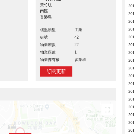
黃竹坑
20
南區
20
香港島
20
20
樓盤類型
工業
街號
42
20
物業層數
22
20
物業座數
1
20
物業擁有權
多業權
20
201
訂閱更新
20
20
20
20
20
20
20
20