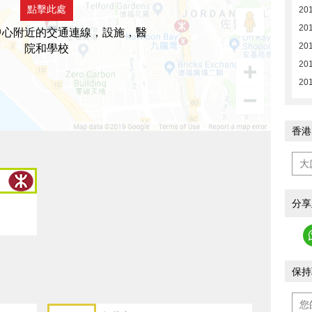
點擊此處
201
201
中心附近的交通連線，設施，醫
201
院和學校
201
201
香港
分享
保持