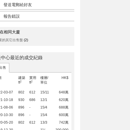
發送電郵給好友
報告錯誤
在相同大廈
業的其它出售盤
(2)
美中心最近的成交紀錄
出售
期
建築
實用
樓層/
HK$
2
2
ft
ft
單位
22-03-07
802
612
15/11
648萬
21-10-18
930
686
12/1
620萬
21-08-06
896
-
15/4
688萬
20-10-30
896
-
15/4
600萬
20-05-20
802
612
13/3
742萬