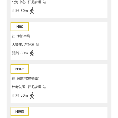
北海中心, 軒尼詩道
站
距離
30m
N90
往
海怡半島
天樂里, 灣仔道
站
距離
80m
N962
往
銅鑼灣(摩頓臺)
杜老誌道, 軒尼詩道
站
距離
50m
N969