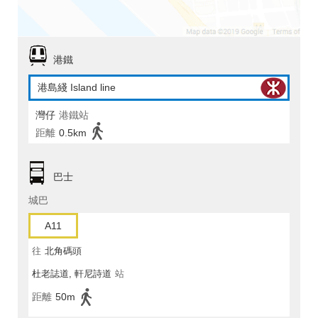
港鐵
港島綫 Island line
灣仔
港鐵站
距離
0.5km
巴士
城巴
A11
往
北角碼頭
杜老誌道, 軒尼詩道
站
距離
50m