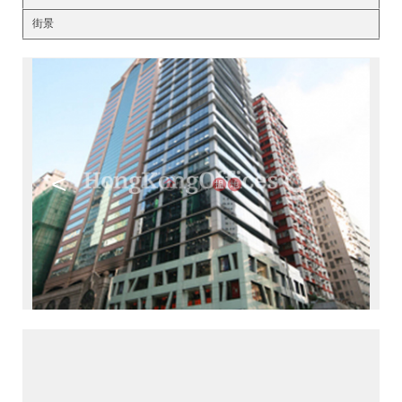
街景
<
>