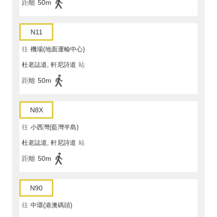
距離
50m
N11
往
機場(地面運輸中心)
杜老誌道, 軒尼詩道
站
距離
50m
N8X
往
小西灣(藍灣半島)
杜老誌道, 軒尼詩道
站
距離
50m
N90
往
中環(港澳碼頭)