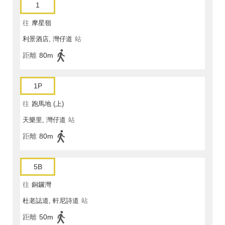
1
往
摩星嶺
利景酒店, 灣仔道
站
距離
80m
1P
往
跑馬地 (上)
天樂里, 灣仔道
站
距離
80m
5B
往
銅鑼灣
杜老誌道, 軒尼詩道
站
距離
50m