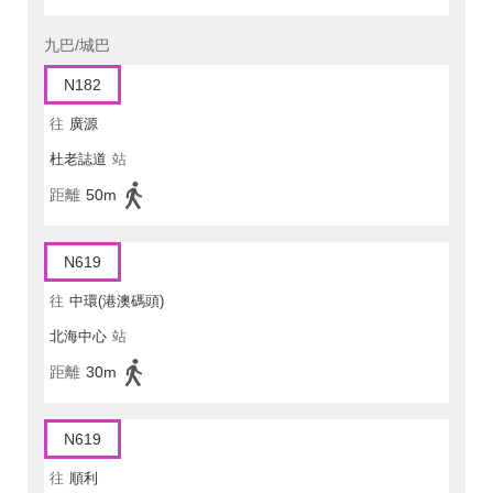
九巴/城巴
N182
往
廣源
杜老誌道
站
距離
50m
N619
往
中環(港澳碼頭)
北海中心
站
距離
30m
N619
往
順利