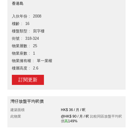
香港島
入伙年份
2008
樓齡
16
樓盤類型
寫字樓
街號
318-324
物業層數
25
物業座數
1
物業擁有權
單一業權
樓層高度
2.6
訂閱更新
灣仔放盤平均呎價
建築面積
HK$ 36 / 月 / 呎
此物業
@HK$ 90 / 月 / 呎
比較同區放盤平均呎
價
高
149%