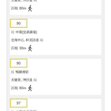
天樂里, 灣仔道
站
距離
80m
90
往
中環(交易廣場)
北海中心, 軒尼詩道
站
距離
30m
90
往
鴨脷洲邨
天樂里, 灣仔道
站
距離
80m
97