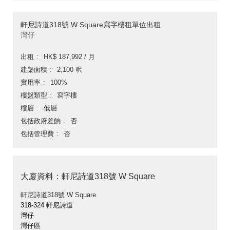
軒尼詩道318號 W Square寫字樓租單位出租
灣仔
出租
HK$ 187,992 / 月
建築面積
2,100 呎
實用率
100%
樓盤類型
寫字樓
樓層
低層
包括政府差餉
否
包括管理費
否
大廈資料：軒尼詩道318號 W Square
軒尼詩道318號 W Square
318-324 軒尼詩道
灣仔
灣仔區