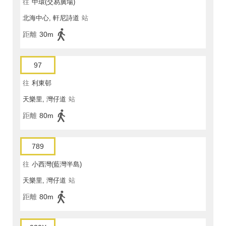
往
中環(交易廣場)
北海中心, 軒尼詩道
站
距離
30m
97
往
利東邨
天樂里, 灣仔道
站
距離
80m
789
往
小西灣(藍灣半島)
天樂里, 灣仔道
站
距離
80m