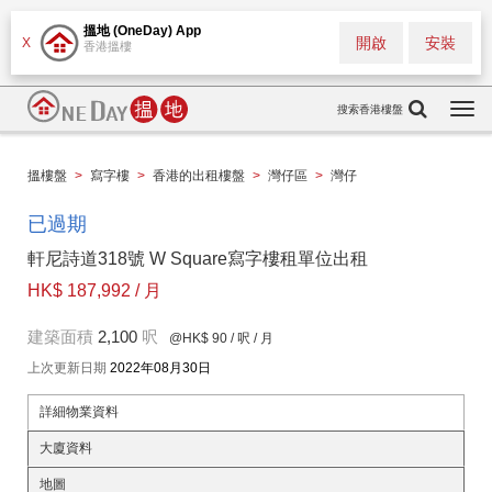
搵地 (OneDay) App
開啟
安裝
X
香港搵樓
搜索香港樓盤
Togg
navi
搵樓盤
>
寫字樓
>
香港的出租樓盤
>
灣仔區
>
灣仔
已過期
軒尼詩道318號 W Square寫字樓租單位出租
HK$ 187,992 / 月
建築面積
2,100
呎
@HK$ 90
/ 呎 / 月
上次更新日期
2022年08月30日
詳細物業資料
大廈資料
地圖