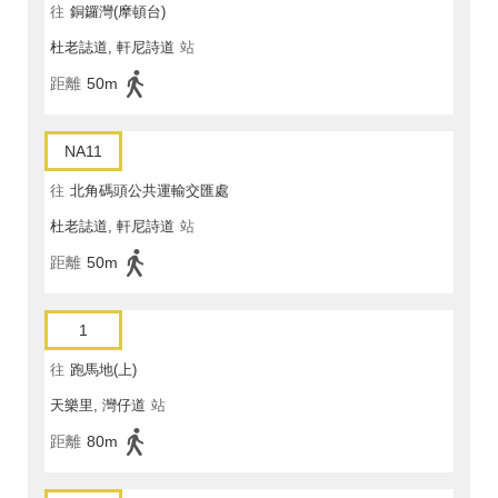
往
銅鑼灣(摩頓台)
杜老誌道, 軒尼詩道
站
距離
50m
NA11
往
北角碼頭公共運輸交匯處
杜老誌道, 軒尼詩道
站
距離
50m
1
往
跑馬地(上)
天樂里, 灣仔道
站
距離
80m