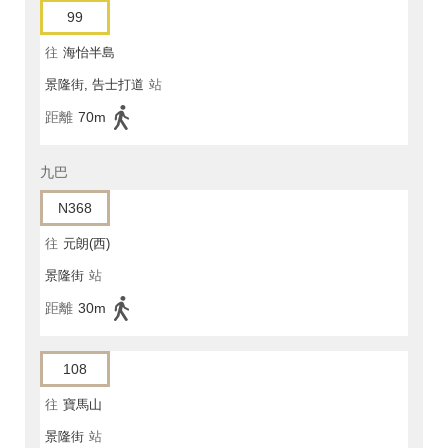
99
往
海怡半島
景隆街, 告士打道
站
距離
70m
九巴
N368
往
元朗(西)
景隆街
站
距離
30m
108
往
寶馬山
景隆街
站