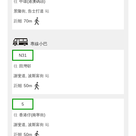
往
中環(港澳碼頭)
景隆街, 告士打道
站
距離
70m
專線小巴
N31
往
田灣邨
謝斐道, 波斯富街
站
距離
50m
5
往
香港仔(南寧街)
謝斐道, 波斯富街
站
距離
50m