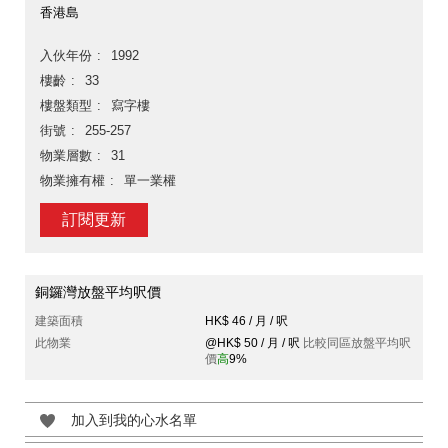
香港島
入伙年份
1992
樓齡
33
樓盤類型
寫字樓
街號
255-257
物業層數
31
物業擁有權
單一業權
訂閱更新
銅鑼灣放盤平均呎價
建築面積
HK$ 46 / 月 / 呎
此物業
@HK$ 50 / 月 / 呎
比較同區放盤平均呎
價
高
9%
加入到我的心水名單