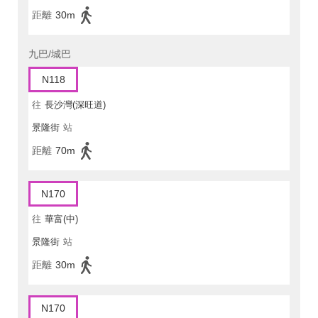
距離
30m
九巴/城巴
N118
往
長沙灣(深旺道)
景隆街
站
距離
70m
N170
往
華富(中)
景隆街
站
距離
30m
N170