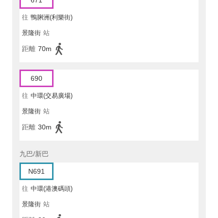
671
往
鴨脷洲(利樂街)
景隆街
站
距離
70m
690
往
中環(交易廣場)
景隆街
站
距離
30m
九巴/新巴
N691
往
中環(港澳碼頭)
景隆街
站