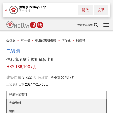
搵地 (OneDay) App
開啟
安裝
X
香港搵樓
搜索香港樓盤
Togg
navi
搵樓盤
>
寫字樓
>
香港的出租樓盤
>
灣仔區
>
銅鑼灣
已過期
信和廣場寫字樓租單位出租
HK$ 186,100 / 月
建築面積
3,722
呎
[未核實]
@HK$ 50
/ 呎 / 月
上次更新日期
2024年01月30日
詳細物業資料
大廈資料
地圖