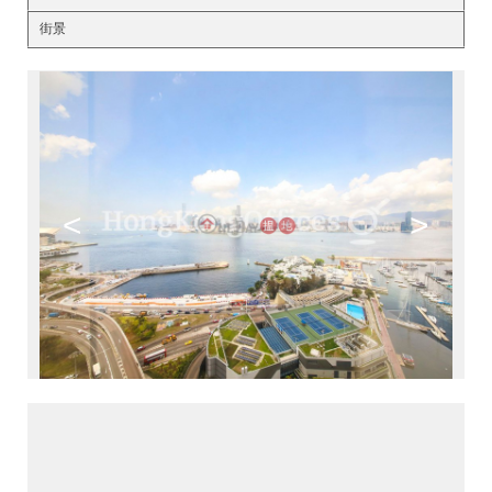
街景
<
>