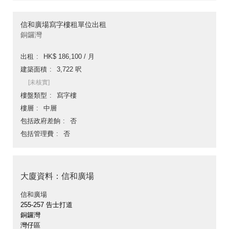
信和廣場寫字樓租單位出租
銅鑼灣
出租
HK$ 186,100 / 月
建築面積
3,722 呎
[未核實]
樓盤類型
寫字樓
樓層
中層
包括政府差餉
否
包括管理費
否
大廈資料：信和廣場
信和廣場
255-257 告士打道
銅鑼灣
灣仔區