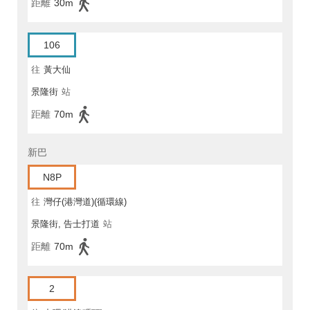
距離
30m
106
往
黃大仙
景隆街
站
距離
70m
新巴
N8P
往
灣仔(港灣道)(循環線)
景隆街, 告士打道
站
距離
70m
2