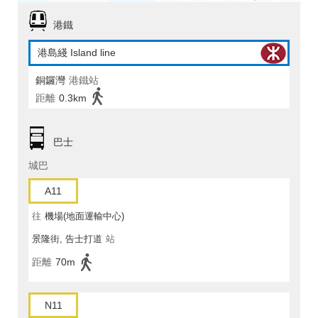
港鐵
港島綫 Island line
銅鑼灣
港鐵站
距離
0.3km
巴士
城巴
A11
往
機場(地面運輸中心)
景隆街, 告士打道
站
距離
70m
N11