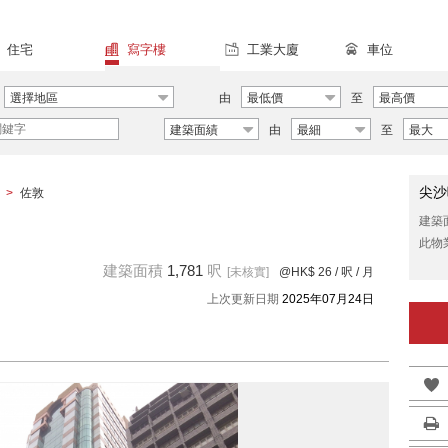
住宅
寫字樓
工業大廈
車位
選擇地區
由
最低價
至
最高價
建築面績
由
最細
至
最大
尖沙
>
佐敦
建築
此物
建築面積
1,781
呎
[未核實]
@HK$ 26
/ 呎 / 月
上次更新日期
2025年07月24日