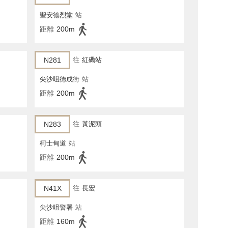
聖安德烈堂
站
距離
200m
N281
往
紅磡站
尖沙咀德成街
站
距離
200m
N283
往
黃泥頭
柯士甸道
站
距離
200m
N41X
往
長宏
尖沙咀警署
站
距離
160m