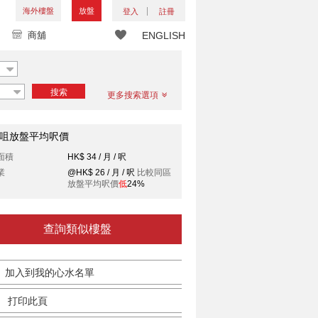
海外樓盤
放盤
登入
註冊
商舖
ENGLISH
搜索
更多搜索選項
咀放盤平均呎價
面積
HK$ 34 / 月 / 呎
業
@HK$ 26 / 月 / 呎
比較同區
放盤平均呎價
低
24%
查詢類似樓盤
加入到我的心水名單
打印此頁