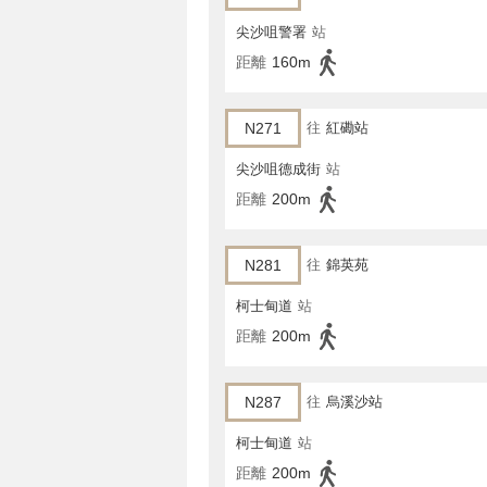
尖沙咀警署
站
距離
160m
N271
往
紅磡站
尖沙咀德成街
站
距離
200m
N281
往
錦英苑
柯士甸道
站
距離
200m
N287
往
烏溪沙站
柯士甸道
站
距離
200m