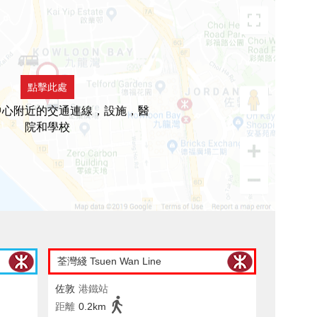
點擊此處
中心附近的交通連線，設施，醫
院和學校
荃灣綫 Tsuen Wan Line
佐敦
港鐵站
距離
0.2km