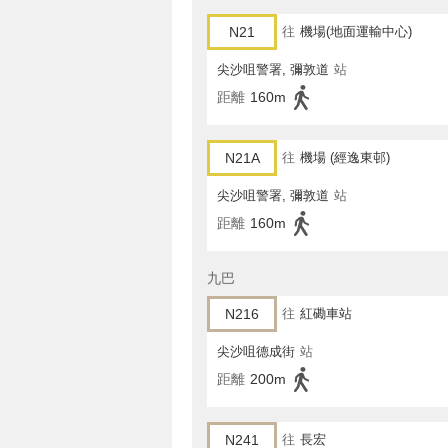
N21
往
機場(地面運輸中心)
尖沙咀警署, 彌敦道
站
距離
160m
N21A
往
機場 (經逸東邨)
尖沙咀警署, 彌敦道
站
距離
160m
九巴
N216
往
紅磡車站
尖沙咀德成街
站
距離
200m
N241
往
長宏