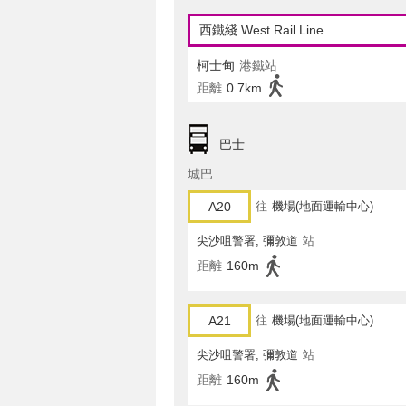
西鐵綫 West Rail Line
柯士甸
港鐵站
距離
0.7km
巴士
城巴
A20
往
機場(地面運輸中心)
尖沙咀警署, 彌敦道
站
距離
160m
A21
往
機場(地面運輸中心)
尖沙咀警署, 彌敦道
站
距離
160m