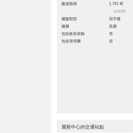
建築面積
1,781 呎
[未核實]
樓盤類型
寫字樓
樓層
高層
包括政府差餉
否
包括管理費
否
麗斯中心的交通站點