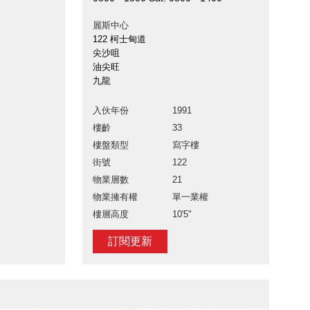
麗斯中心
122 柯士甸道
尖沙咀
油尖旺
九龍
入伙年份
1991
樓齡
33
樓盤類型
寫字樓
街號
122
物業層數
21
物業擁有權
單一業權
樓層高度
10'5"
訂閱更新