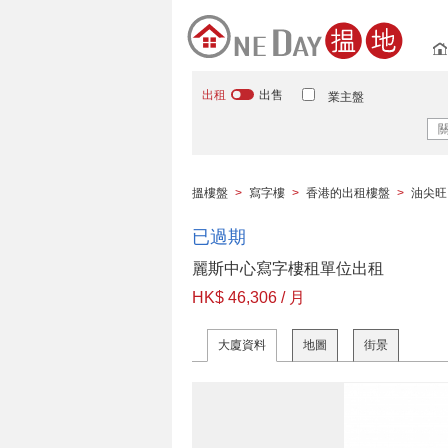
出租
出售
業主盤
搵樓盤
>
寫字樓
>
香港的出租樓盤
>
油尖旺
已過期
麗斯中心寫字樓租單位出租
HK$ 46,306 / 月
大廈資料
地圖
街景