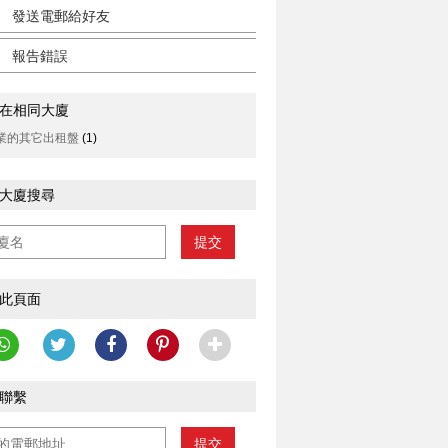
發送電郵給好友
報告錯誤
在相同大廈
業的其它出租盤
(1)
大廈搜尋
提交
此頁面
聯繫
提交