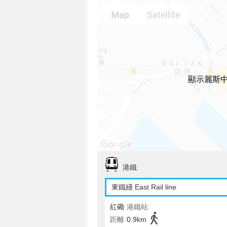
顯示麗斯
港鐵
東鐵綫 East Rail line
紅磡
港鐵站
距離
0.9km