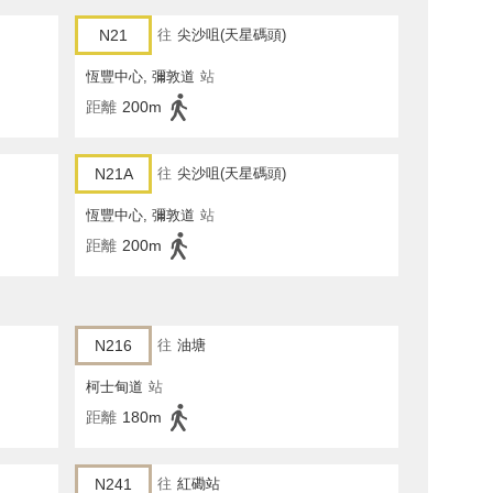
N21
往
尖沙咀(天星碼頭)
恆豐中心, 彌敦道
站
距離
200m
N21A
往
尖沙咀(天星碼頭)
恆豐中心, 彌敦道
站
距離
200m
N216
往
油塘
柯士甸道
站
距離
180m
N241
往
紅磡站