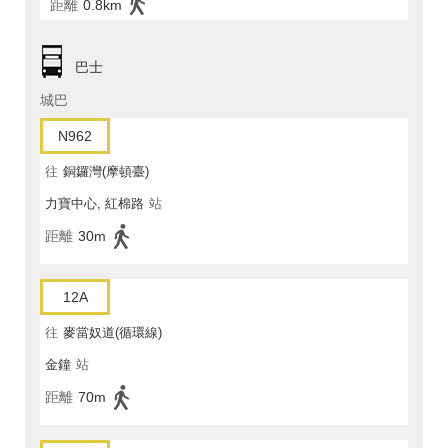
距離
0.8km
巴士
城巴
N962
往
銅鑼灣(摩頓臺)
力寶中心, 紅棉路
站
距離
30m
12A
往
麥當奴道(循環線)
金鐘
站
距離
70m