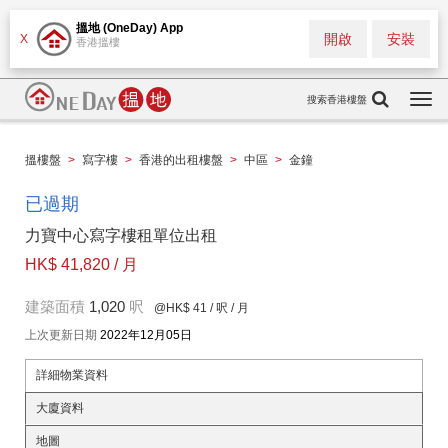
搵地 (OneDay) App
開啟
安裝
X
香港搵樓
搜索香港樓盤
Togg
navi
搵樓盤
>
寫字樓
>
香港的出租樓盤
>
中區
>
金鐘
已過期
力寶中心寫字樓租單位出租
HK$ 41,820 / 月
建築面積
1,020
呎
@HK$ 41
/ 呎 / 月
上次更新日期
2022年12月05日
詳細物業資料
大廈資料
地圖