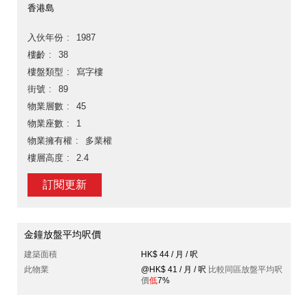
香港島
入伙年份
1987
樓齡
38
樓盤類型
寫字樓
街號
89
物業層數
45
物業座數
1
物業擁有權
多業權
樓層高度
2.4
訂閱更新
金鐘放盤平均呎價
建築面積
HK$ 44 / 月 / 呎
此物業
@HK$ 41 / 月 / 呎
比較同區放盤平均呎
價
低
7%