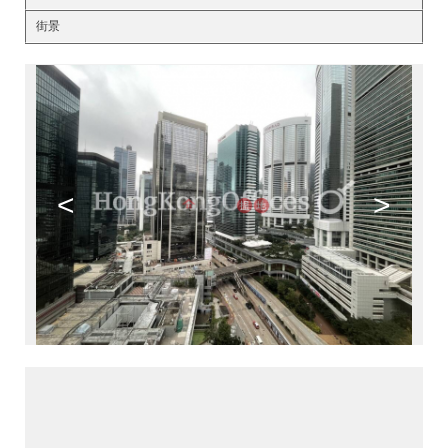
街景
<
>