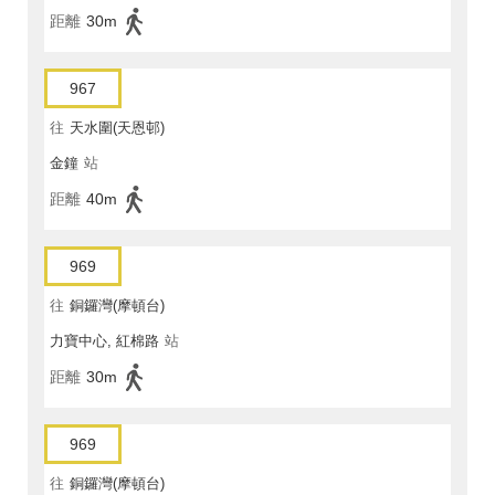
距離
30m
967
往
天水圍(天恩邨)
金鐘
站
距離
40m
969
往
銅鑼灣(摩頓台)
力寶中心, 紅棉路
站
距離
30m
969
往
銅鑼灣(摩頓台)