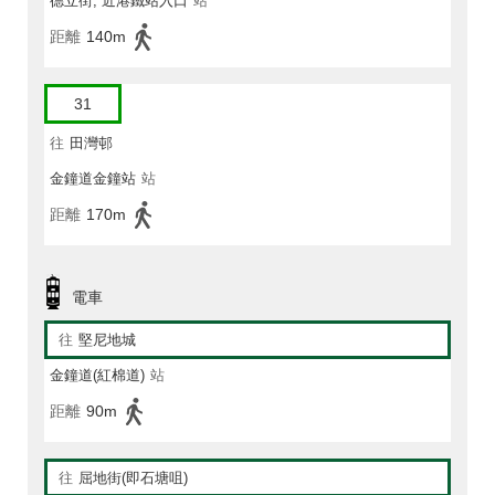
德立街, 近港鐵站入口
站
距離
140m
31
往
田灣邨
金鐘道金鐘站
站
距離
170m
電車
往
堅尼地城
金鐘道(紅棉道)
站
距離
90m
往
屈地街(即石塘咀)