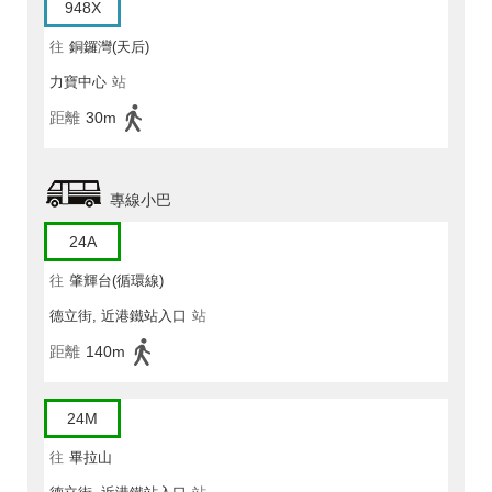
948X
往
銅鑼灣(天后)
力寶中心
站
距離
30m
專線小巴
24A
往
肇輝台(循環線)
德立街, 近港鐵站入口
站
距離
140m
24M
往
畢拉山