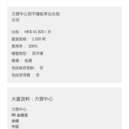
力寶中心寫字樓租單位出租
金鐘
出租
HK$ 41,820 / 月
建築面積
1,020 呎
實用率
100%
樓盤類型
寫字樓
樓層
低層
包括政府差餉
否
包括管理費
否
大廈資料：力寶中心
力寶中心
89 金鐘道
金鐘
中區