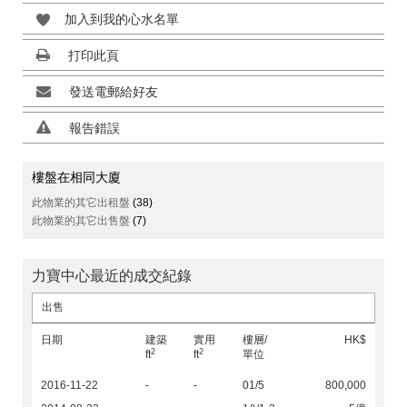
加入到我的心水名單
打印此頁
發送電郵給好友
報告錯誤
樓盤在相同大廈
此物業的其它出租盤
(38)
此物業的其它出售盤
(7)
力寶中心最近的成交紀錄
出售
日期
建築
實用
樓層/
HK$
2
2
ft
ft
單位
2016-11-22
-
-
01/5
800,000