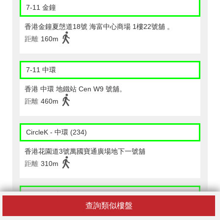
7-11 金鐘
香港金鐘夏愨道18號 海富中心商場 1樓22號舖 。
距離
160m
7-11 中環
香港 中環 地鐵站 Cen W9 號舖。
距離
460m
CircleK - 中環 (234)
香港花園道3號萬國寶通廣場地下一號舖
距離
310m
CircleK - 中環 (258)
查詢類似樓盤
香港中環夏愨道十二號美國銀行中心一樓香港中文大學