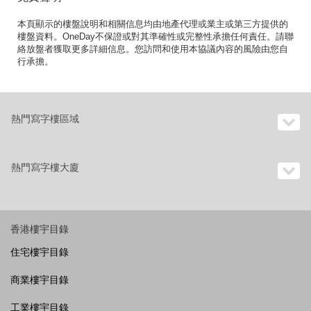
本頁顯示的樓盤說明和相關信息均由地產代理或業主或第三方提供的
樓盤資料。OneDay不保證或對其準確性或完整性承擔任何責任。請聯
絡放盤者獲取更多詳細信息。您訪問和使用本協議內容的風險由您自
行承擔。
熱門寫字樓區域
熱門寫字樓大廈
香港樓宇目錄
住宅樓宇目錄
商業樓宇目錄
工業樓宇目錄