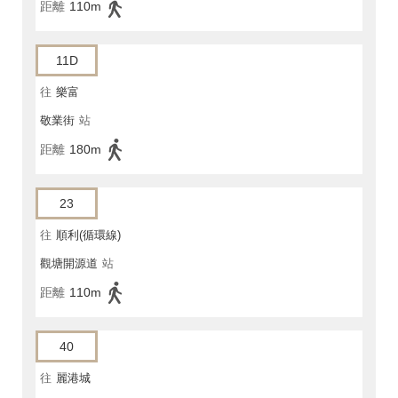
距離
110m
11D
往
樂富
敬業街
站
距離
180m
23
往
順利(循環線)
觀塘開源道
站
距離
110m
40
往
麗港城