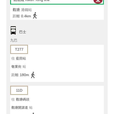
觀塘
港鐵站
距離
0.4km
巴士
九巴
T277
往
藍田站
敬業街
站
距離
180m
11D
往
觀塘碼頭
觀塘開源道
站