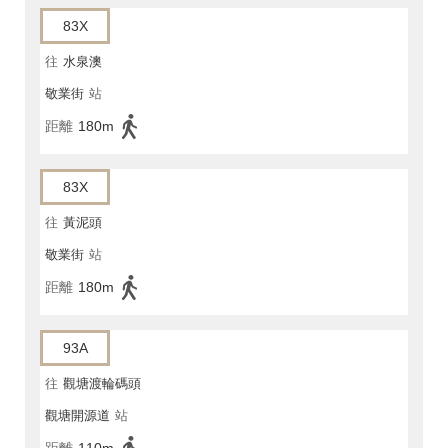
83X
往
水泉澳
敬業街
站
距離
180m
83X
往
黃泥頭
敬業街
站
距離
180m
93A
往
觀塘渡輪碼頭
觀塘開源道
站