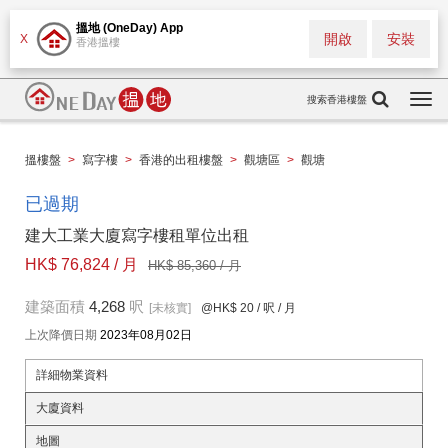
搵地 (OneDay) App
開啟
安裝
X
香港搵樓
搜索香港樓盤
Togg
navi
搵樓盤
>
寫字樓
>
香港的出租樓盤
>
觀塘區
>
觀塘
已過期
建大工業大廈寫字樓租單位出租
HK$ 76,824 / 月
HK$ 85,360 / 月
建築面積
4,268
呎
[未核實]
@HK$ 20
/ 呎 / 月
上次降價日期
2023年08月02日
詳細物業資料
大廈資料
地圖