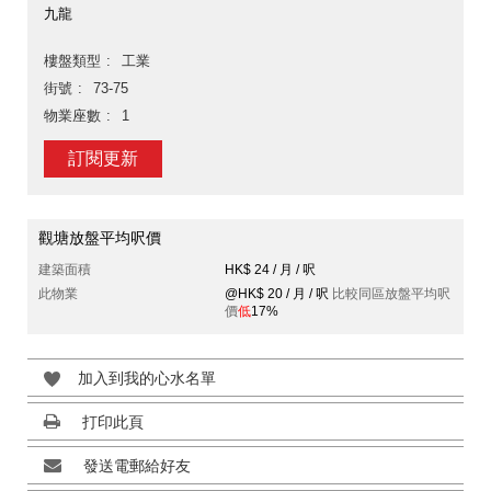
九龍
樓盤類型
工業
街號
73-75
物業座數
1
訂閱更新
觀塘放盤平均呎價
建築面積
HK$ 24 / 月 / 呎
此物業
@HK$ 20 / 月 / 呎
比較同區放盤平均呎
價
低
17%
加入到我的心水名單
打印此頁
發送電郵給好友