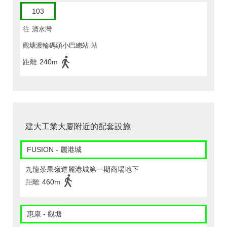
103
往
清水灣
觀塘渡輪碼頭小巴總站
站
距離
240m
建大工業大廈附近的配套設施
FUSION - 麗港城
九龍茶果嶺道麗港城第一期商場地下
距離
460m
惠康 - 觀塘