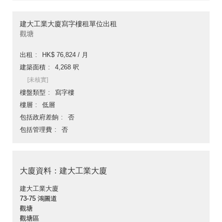
建大工業大廈寫字樓租單位出租
觀塘
出租
HK$ 76,824 / 月
建築面積
4,268 呎
[未核實]
樓盤類型
寫字樓
樓層
低層
包括政府差餉
否
包括管理費
否
大廈資料：建大工業大廈
建大工業大廈
73-75 鴻圖道
觀塘
觀塘區