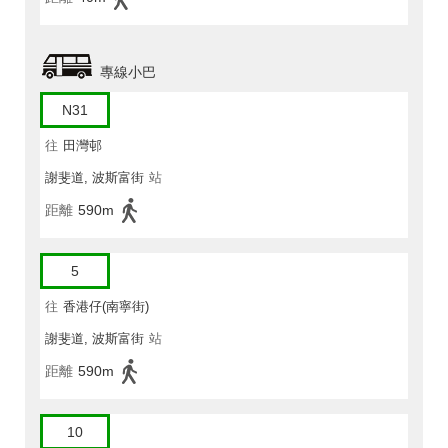
專線小巴
N31
往
田灣邨
謝斐道, 波斯富街
站
距離
590m
5
往
香港仔(南寧街)
謝斐道, 波斯富街
站
距離
590m
10