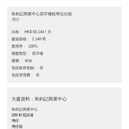
朱鈞記商業中心寫字樓租單位出租
灣仔
出租
HK$ 60,144 / 月
建築面積
2,148 呎
實用率
100%
樓盤類型
寫字樓
樓層
未知
包括政府差餉
否
包括管理費
否
大廈資料：朱鈞記商業中心
朱鈞記商業中心
289 軒尼詩道
灣仔
灣仔區