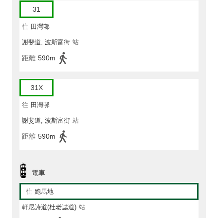
31
往
田灣邨
謝斐道, 波斯富街
站
距離
590m
31X
往
田灣邨
謝斐道, 波斯富街
站
距離
590m
電車
往
跑馬地
軒尼詩道(杜老誌道)
站