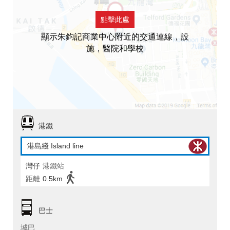
點擊此處
顯示朱鈞記商業中心附近的交通連線，設
施，醫院和學校
港鐵
港島綫 Island line
灣仔
港鐵站
距離
0.5km
巴士
城巴