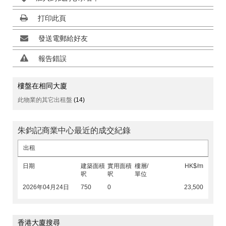
打印此頁
發送電郵給好友
報告錯誤
樓盤在相同大廈
此物業的其它出租盤
(14)
朱鈞記商業中心最近的成交紀錄
出租
日期
建築面積
實用面積
樓層/
HK$/m
呎
呎
單位
2026年04月24日
750
0
23,500
香港大廈搜尋