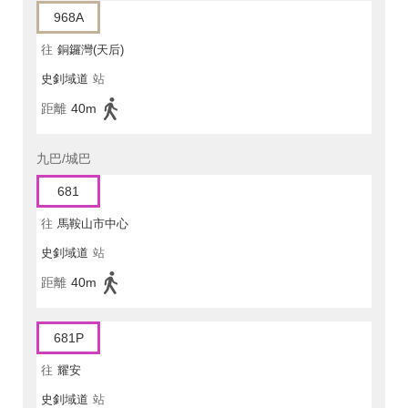
968A
往
銅鑼灣(天后)
史釗域道
站
距離
40m
九巴/城巴
681
往
馬鞍山市中心
史釗域道
站
距離
40m
681P
往
耀安
史釗域道
站