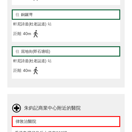
往
銅鑼灣
軒尼詩道(杜老誌道)
站
距離
40m
往
屈地街(即石塘咀)
軒尼詩道(杜老誌道)
站
距離
40m
朱鈞記商業中心附近的醫院
律敦治醫院