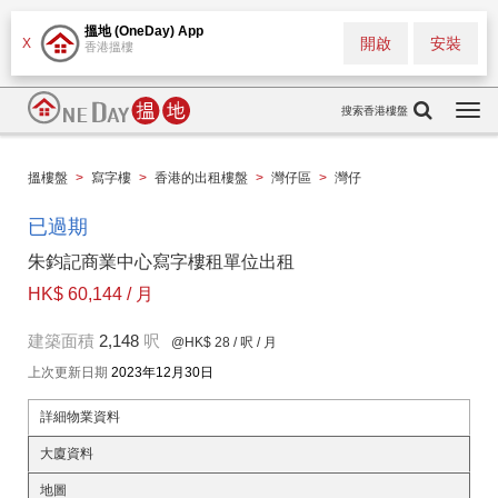
搵地 (OneDay) App
開啟
安裝
X
香港搵樓
搜索香港樓盤
Togg
navi
搵樓盤
>
寫字樓
>
香港的出租樓盤
>
灣仔區
>
灣仔
已過期
朱鈞記商業中心寫字樓租單位出租
HK$ 60,144 / 月
建築面積
2,148
呎
@HK$ 28
/ 呎 / 月
上次更新日期
2023年12月30日
詳細物業資料
大廈資料
地圖