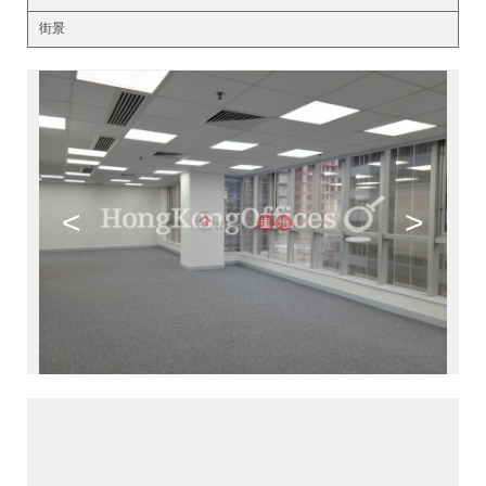
街景
<
>