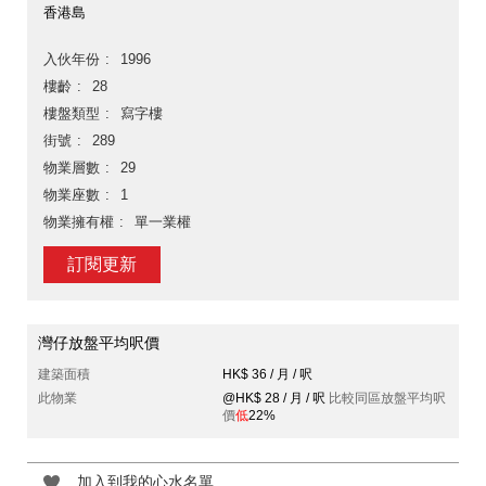
香港島
入伙年份
1996
樓齡
28
樓盤類型
寫字樓
街號
289
物業層數
29
物業座數
1
物業擁有權
單一業權
訂閱更新
灣仔放盤平均呎價
建築面積
HK$ 36 / 月 / 呎
此物業
@HK$ 28 / 月 / 呎
比較同區放盤平均呎
價
低
22%
加入到我的心水名單