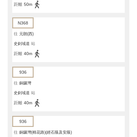
距離
50m
N368
往
元朗(西)
史釗域道
站
距離
40m
936
往
銅鑼灣
史釗域道
站
距離
40m
936
往
銅鑼灣(棉花路)(經石蔭及安蔭)