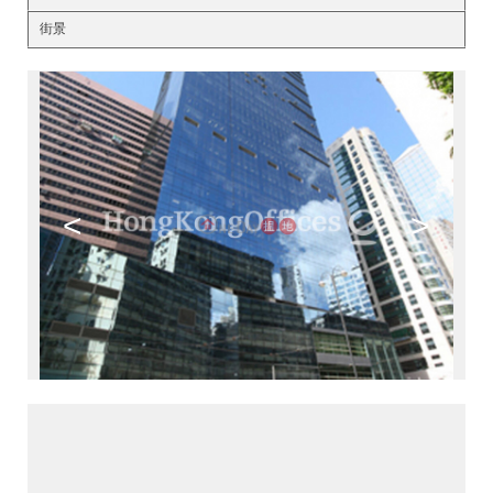
街景
<
>