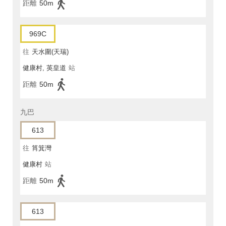
距離
50m
969C
往
天水圍(天瑞)
健康村, 英皇道
站
距離
50m
九巴
613
往
筲箕灣
健康村
站
距離
50m
613