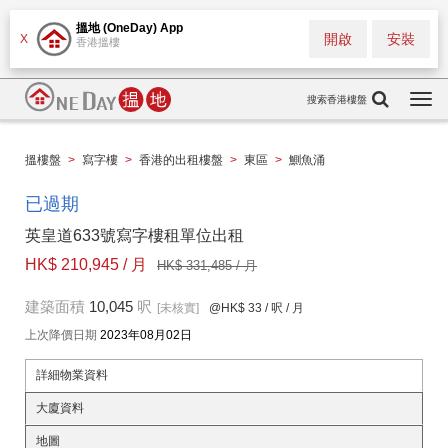
搵地 (OneDay) App
開啟
安裝
X
香港搵樓
搜索香港樓盤
Togg
navi
搵樓盤
>
寫字樓
>
香港的出租樓盤
>
東區
>
鰂魚涌
已過期
英皇道633號寫字樓租單位出租
HK$ 210,945 / 月
HK$ 331,485 / 月
建築面積
10,045
呎
[未核實]
@HK$ 33
/ 呎 / 月
上次降價日期
2023年08月02日
詳細物業資料
大廈資料
地圖