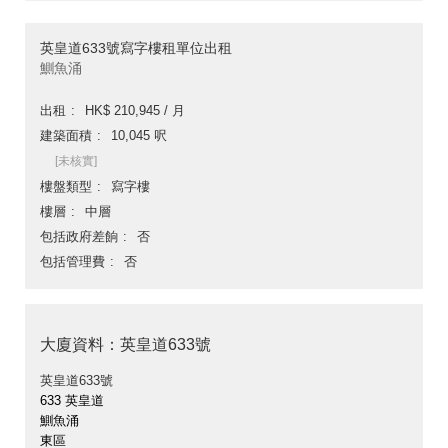
英皇道633號寫字樓租單位出租
鰂魚涌
出租
HK$ 210,945 / 月
建築面積
10,045 呎
[未核實]
樓盤類型
寫字樓
樓層
中層
包括政府差餉
否
包括管理費
否
大廈資料：英皇道633號
英皇道633號
633 英皇道
鰂魚涌
東區