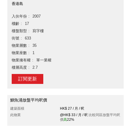
香港島
入伙年份
2007
樓齡
17
樓盤類型
寫字樓
街號
633
物業層數
35
物業座數
1
物業擁有權
單一業權
樓層高度
2.7
訂閱更新
鰂魚涌放盤平均呎價
建築面積
HK$ 27 / 月 / 呎
此物業
@HK$ 33 / 月 / 呎
比較同區放盤平均呎
價
高
22%