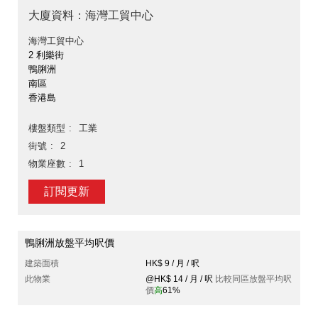
大廈資料：海灣工貿中心
海灣工貿中心
2 利樂街
鴨脷洲
南區
香港島
樓盤類型
工業
街號
2
物業座數
1
訂閱更新
鴨脷洲放盤平均呎價
建築面積
HK$ 9 / 月 / 呎
此物業
@HK$ 14 / 月 / 呎
比較同區放盤平均呎
價
高
61%