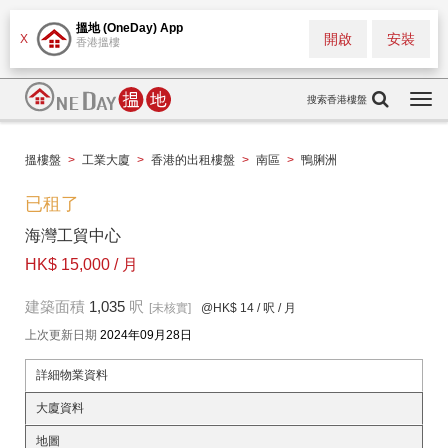
搵地 (OneDay) App
開啟
安裝
X
香港搵樓
搜索香港樓盤
Togg
navi
搵樓盤
>
工業大廈
>
香港的出租樓盤
>
南區
>
鴨脷洲
已租了
海灣工貿中心
HK$ 15,000 / 月
建築面積
1,035
呎
[未核實]
@HK$ 14
/ 呎 / 月
上次更新日期
2024年09月28日
詳細物業資料
大廈資料
地圖