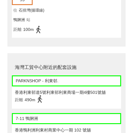
往
石排灣(循環線)
鴨脷洲
站
距離
100m
海灣工貿中心附近的配套設施
PARKNSHOP - 利東邨.
香港利東邨道5號利東邨利東商場一期4樓501號舖
距離
490m
7-11 鴨脷洲
香港鴨利洲利東村商業中心一期 102 號舖