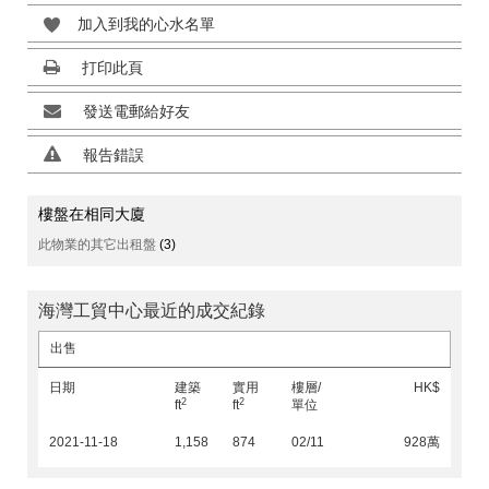
加入到我的心水名單
打印此頁
發送電郵給好友
報告錯誤
樓盤在相同大廈
此物業的其它出租盤
(3)
海灣工貿中心最近的成交紀錄
出售
日期
建築
實用
樓層/
HK$
2
2
ft
ft
單位
2021-11-18
1,158
874
02/11
928萬