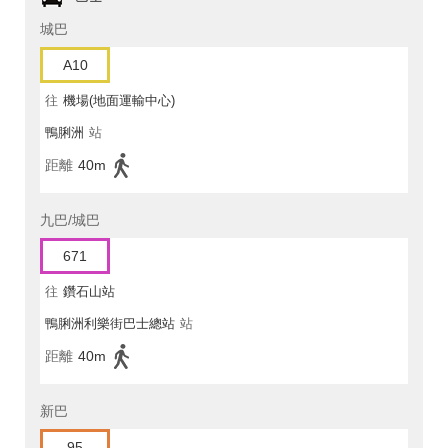
城巴
A10
往
機場(地面運輸中心)
鴨脷洲
站
距離
40m
九巴/城巴
671
往
鑽石山站
鴨脷洲利樂街巴士總站
站
距離
40m
新巴
95