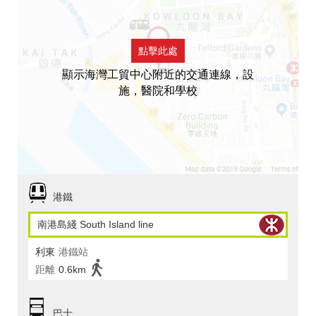
點擊此處
顯示海灣工貿中心附近的交通連線，設
施，醫院和學校
港鐵
南港島綫 South Island line
利東
港鐵站
距離
0.6km
巴士