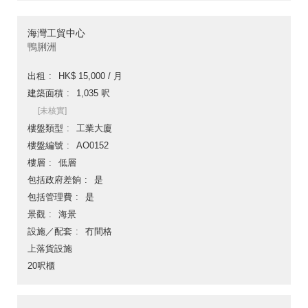
海灣工貿中心
鴨脷洲
出租
HK$ 15,000 / 月
建築面積
1,035 呎
[未核實]
樓盤類型
工業大廈
樓盤編號
AO0152
樓層
低層
包括政府差餉
是
包括管理費
是
景觀
海景
設施／配套
冇間格
上落貨設施
20呎櫃