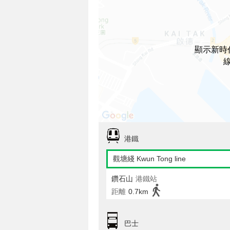
顯示新時
港鐵
觀塘綫 Kwun Tong line
鑽石山
港鐵站
距離
0.7km
巴士