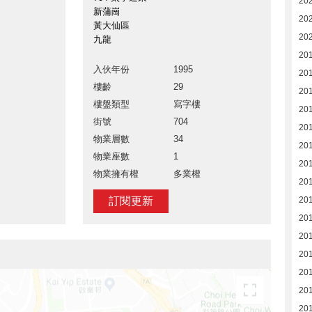
20
新蒲崗
20
黃大仙區
20
九龍
20
入伙年份
1995
20
樓齡
29
20
樓盤類型
寫字樓
20
街號
704
20
物業層數
34
201
物業座數
1
201
物業擁有權
多業權
201
訂閱更新
20
20
20
20
20
20
20