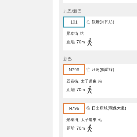
九巴/新巴
101
往
觀塘(裕民坊)
景泰街
站
距離
70m
新巴
N796
往
旺角(循環線)
景泰街, 太子道東
站
距離
70m
N796
往
日出康城(環保大道)
景泰街, 太子道東
站
距離
70m