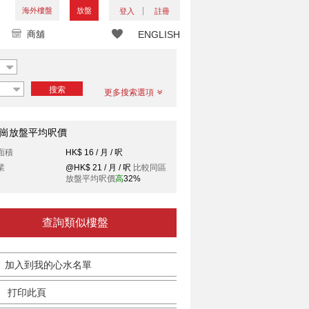
海外樓盤
放盤
登入
註冊
商舖
ENGLISH
搜索
更多搜索選項
崗放盤平均呎價
面積
HK$ 16 / 月 / 呎
業
@HK$ 21 / 月 / 呎
比較同區
放盤平均呎價
高
32%
查詢類似樓盤
加入到我的心水名單
打印此頁