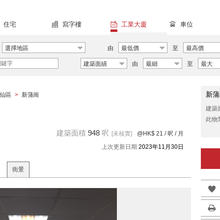
住宅
寫字樓
工業大廈
車位
選擇地區
由
最低價
至
最高價
建築面績
由
最細
至
最大
新蒲
仙區
>
新蒲崗
建築
此物
建築面積
948
呎
[未核實]
@HK$ 21
/ 呎 / 月
上次更新日期
2023年11月30日
街景