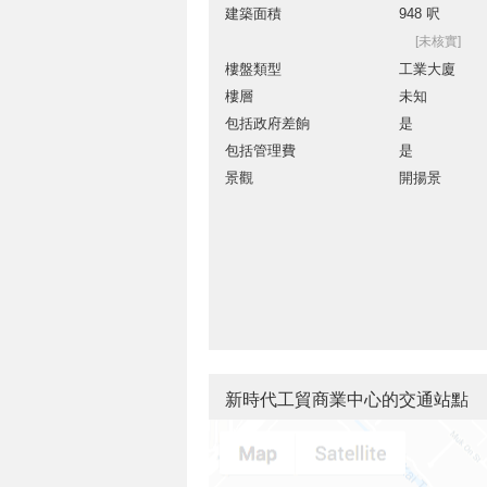
建築面積
948 呎
[未核實]
樓盤類型
工業大廈
樓層
未知
包括政府差餉
是
包括管理費
是
景觀
開揚景
新時代工貿商業中心的交通站點