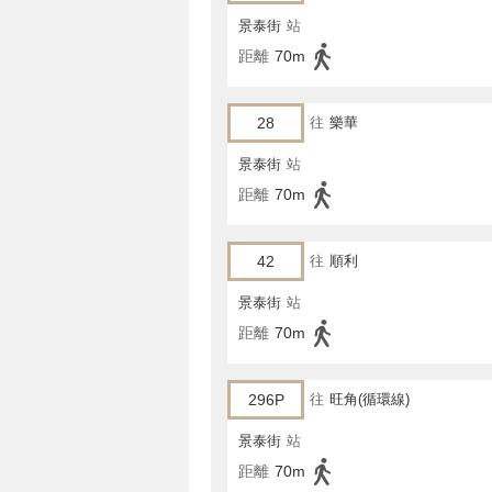
景泰街
站
距離
70m
28
往
樂華
景泰街
站
距離
70m
42
往
順利
景泰街
站
距離
70m
296P
往
旺角(循環線)
景泰街
站
距離
70m