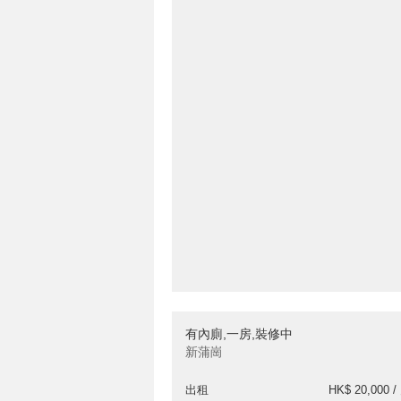
有內廁,一房,裝修中
新蒲崗
出租
HK$ 20,000 /