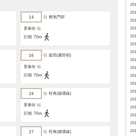
20
20
14
往
鯉魚門邨
20
景泰街
站
20
20
距離
70m
20
20
16
往
藍田(廣田邨)
20
景泰街
站
20
距離
70m
20
20
201
24
往
旺角(循環線)
201
景泰街
站
201
距離
70m
201
201
20
27
往
旺角(循環線)