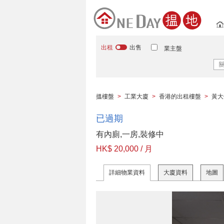
出租
出售
業主盤
搵樓盤
>
工業大廈
>
香港的出租樓盤
>
黃大
已過期
有內廁,一房,裝修中
HK$ 20,000 / 月
詳細物業資料
大廈資料
地圖