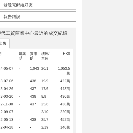
發送電郵給好友
報告錯誤
時代工貿商業中心最近的成交紀錄
出售
期
建築
實用
樓層/
HK$
2
2
ft
ft
單位
24-05-07
-
1,043
20/1
1,053.5
萬
23-07-06
-
438
19/9
422萬
23-04-26
-
437
17/6
443萬
23-03-20
-
438
8/9
430萬
2-11-30
-
437
25/6
438萬
22-09-07
-
-
2/10
220萬
22-05-13
-
438
25/7
452萬
22-04-28
-
-
2/19
140萬