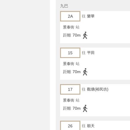
九巴
2A
往
樂華
景泰街
站
距離
70m
15
往
平田
景泰街
站
距離
70m
17
往
觀塘(裕民坊)
景泰街
站
距離
70m
26
往
順天