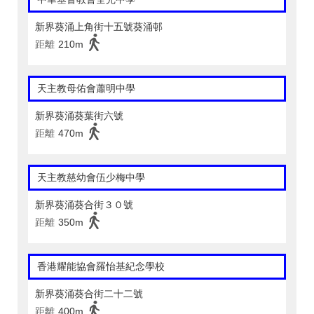
新界葵涌上角街十五號葵涌邨
距離
210m
天主教母佑會蕭明中學
新界葵涌葵葉街六號
距離
470m
天主教慈幼會伍少梅中學
新界葵涌葵合街３０號
距離
350m
香港耀能協會羅怡基紀念學校
新界葵涌葵合街二十二號
距離
400m