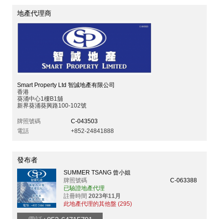
地產代理商
Smart Property Ltd 智誠地產有限公司
香港
葵涌中心1樓B1舖
新界葵涌葵興路100-102號
牌照號碼
C-043503
電話
+852-24841888
發布者
SUMMER TSANG 曾小姐
牌照號碼
C-063388
已驗證地產代理
註冊時間
2023年11月
此地產代理的其他盤 (295)