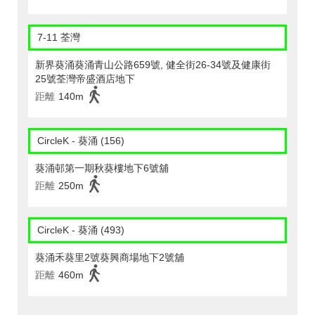
7-11 荃灣
新界葵涌葵涌青山公路659號, 健全街26-34號及健康街
25號荃灣帝盛酒店地下
距離
140m
CircleK - 葵涌 (156)
葵涌邨第一期秋葵樓地下6號舖
距離
250m
CircleK - 葵涌 (493)
葵涌禾葵里2號葵興商場地下2號舖
距離
460m