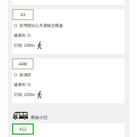
43
往
荃灣西站公共運輸交匯處
健康街
站
距離
100m
44M
往
葵涌邨
健康街
站
距離
100m
專線小巴
412