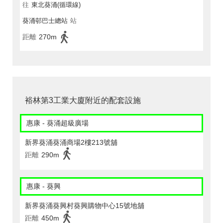
往
東北葵涌(循環線)
葵涌邨巴士總站
站
距離
270m
裕林第3工業大廈附近的配套設施
惠康 - 葵涌超級廣場
新界葵涌葵涌商場2樓213號舖
距離
290m
惠康 - 葵興
新界葵涌葵興村葵興購物中心15號地舖
距離
450m