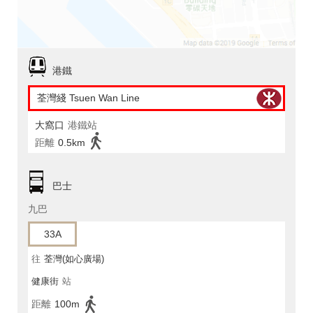
港鐵
荃灣綫 Tsuen Wan Line
大窩口
港鐵站
距離
0.5km
巴士
九巴
33A
往
荃灣(如心廣場)
健康街
站
距離
100m