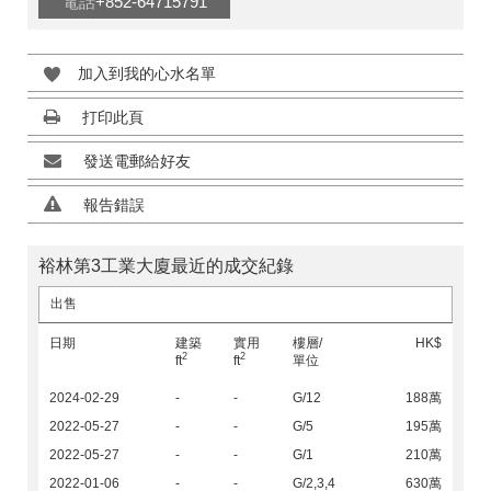
電話
+852-64715791
加入到我的心水名單
打印此頁
發送電郵給好友
報告錯誤
裕林第3工業大廈最近的成交紀錄
出售
日期
建築
實用
樓層/
HK$
2
2
ft
ft
單位
2024-02-29
-
-
G/12
188萬
2022-05-27
-
-
G/5
195萬
2022-05-27
-
-
G/1
210萬
2022-01-06
-
-
G/2,3,4
630萬