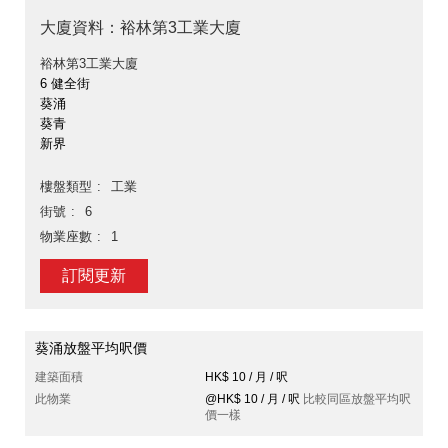
大廈資料：裕林第3工業大廈
裕林第3工業大廈
6 健全街
葵涌
葵青
新界
樓盤類型
工業
街號
6
物業座數
1
訂閱更新
葵涌放盤平均呎價
建築面積
HK$ 10 / 月 / 呎
此物業
@HK$ 10 / 月 / 呎
比較同區放盤平均呎
價一樣