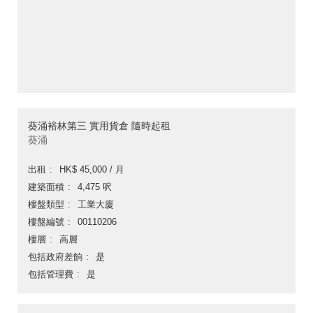
葵涌裕林第三 實用貨倉 隨時起租
葵涌
出租
HK$ 45,000 / 月
建築面積
4,475 呎
樓盤類型
工業大廈
樓盤編號
00110206
樓層
高層
包括政府差餉
是
包括管理費
是