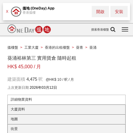
搵地 (OneDay) App
開啟
安裝
X
香港搵樓
搜索香港樓盤
Togg
navi
搵樓盤
>
工業大廈
>
香港的出租樓盤
>
葵青
>
葵涌
葵涌裕林第三 實用貨倉 隨時起租
HK$ 45,000 / 月
建築面積
4,475
呎
@HK$ 10
/ 呎 / 月
上次更新日期
2026年03月12日
詳細物業資料
大廈資料
地圖
街景