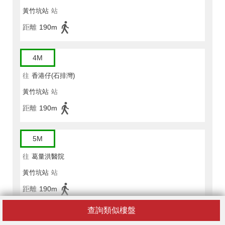
黃竹坑站
站
距離
190m
4M
往
香港仔(石排灣)
黃竹坑站
站
距離
190m
5M
往
葛量洪醫院
黃竹坑站
站
距離
190m
查詢類似樓盤