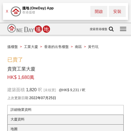
搵地 (OneDay) App
開啟
安裝
X
香港搵樓
搜索香港樓盤
Togg
navi
搵樓盤
>
工業大廈
>
香港的出售樓盤
>
南區
>
黃竹坑
已賣了
貴寶工業大廈
HK$ 1,680萬
建築面積
1,820
呎
[未核實]
@HK$ 9,231
/ 呎
上次更新日期
2022年07月25日
詳細物業資料
大廈資料
地圖