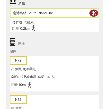
港鐵
南港島綫 South Island line
黃竹坑
港鐵站
距離
0.2km
巴士
城巴
N72
往
鰂魚涌(海澤街)
南朗山道熟食市場, 南朗山道
站
距離
90m
N72
往
華貴