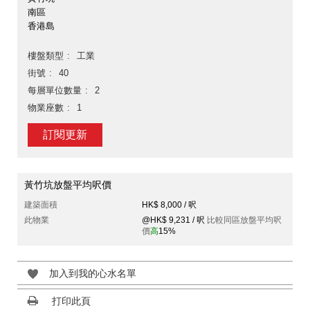
南區
香港島
樓盤類型
工業
街號
40
每層單位數量
2
物業座數
1
訂閱更新
黃竹坑放盤平均呎價
建築面積
HK$ 8,000 / 呎
此物業
@HK$ 9,231 / 呎
比較同區放盤平均呎
價
高
15%
加入到我的心水名單
打印此頁