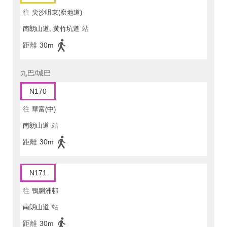
往
尖沙咀東(麼地道)
南朗山道, 黃竹坑道
站
距離
30m
九巴/城巴
N170
往
華富(中)
南朗山道
站
距離
30m
N171
往
鴨脷洲邨
南朗山道
站
距離
30m