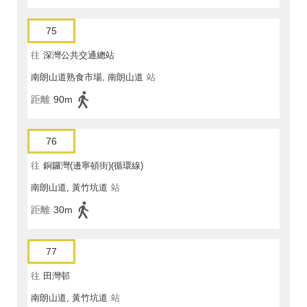
75
往
深灣公共交通總站
南朗山道熟食市場, 南朗山道
站
距離
90m
76
往
銅鑼灣(邊寧頓街)(循環線)
南朗山道, 黃竹坑道
站
距離
30m
77
往
田灣邨
南朗山道, 黃竹坑道
站