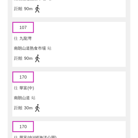
距離
90m
107
往
九龍灣
南朗山道熟食巿場
站
距離
90m
170
往
華富(中)
南朗山道
站
距離
30m
170
往
華富(中)(經海洋公園)