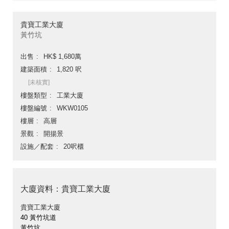
貴寶工業大廈
黃竹坑
出售
HK$ 1,680萬
建築面積
1,820 呎
[未核實]
樓盤類型
工業大廈
樓盤編號
WKW0105
樓層
高層
景觀
開揚景
設施／配套
20呎櫃
大廈資料：貴寶工業大廈
貴寶工業大廈
40 黃竹坑道
黃竹坑