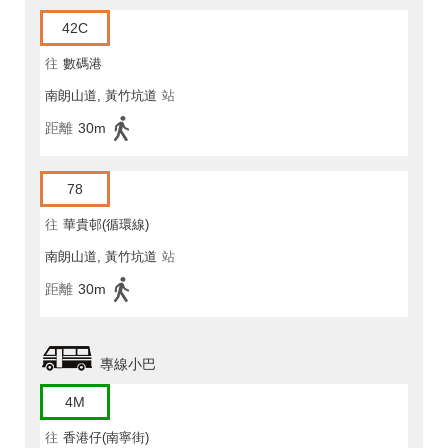
42C
往
數碼港
南朗山道, 黃竹坑道
站
距離
30m
78
往
華貴邨(循環線)
南朗山道, 黃竹坑道
站
距離
30m
專線小巴
4M
往
香港仔(南寧街)